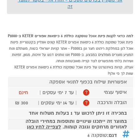
זה
למה כדאי לקנות פינת אוכל טוסקנה כוללת 6 כיסאות אפורים KETER ב-P1000
פינת אוכל טוסקנה כוללת 6 כיסאות אפורים KETER קונים אונליין בקטגוריית פינות
אוכל לגן במחלקת ריהוט חצר וגן בP1000 - אתר קניות ישראלי בטוח, משתלם ונוח
המציע מוצרים מומלצים במבצע. ב-P1000 אנו נותנים דגש על איכות, מגוון, זמינות
ושירות בלתי מתפשרים לצד קנייה מאובטחת ונוחה.
אצלנו, קניות באינטרנט של פינת אוכל טוסקנה כוללת 6 כיסאות אפורים KETER
שוות לך פי אלף!
אפשרויות שילוח בכפוף לתנאי אספקה
איסוף עצמי
| עד 7 ימי עסקים |
חינם
?
הובלה והרכבה
| עד 14 ימי עסקים |
300 ₪
?
במכירה זו ניתן לרכוש עד 1 בעלות משלוח אחד
במוצר זה ייתכנו שינויים ותוספות במחירי הובלה
לאזורים מרחקים וגובה קומות.
לצפייה לחץ כאן
דגם:
טוסקנה 6