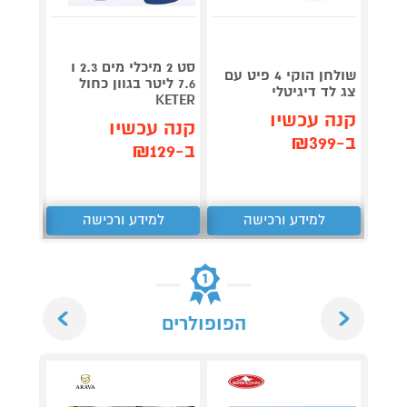
גריל ח
דג
סט 2 מיכלי מים 2.3 ו
שולחן הוקי 4 פיט עם
OG853
7.6 ליטר בגוון כחול
צג לד דיגיטלי
KETER
קנה עכשיו
תן 
קנה עכשיו
ב-₪399
,367
ב-₪129
₪
למידע ורכישה
למידע ורכישה
ל
Next
Previous
הפופולרים