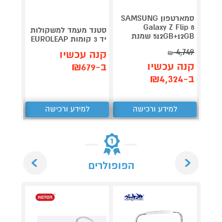
סמארטפון SAMSUNG
Galaxy Z Flip 8
סטנד מעמד למשקולות
מצלמת
512GB+12GB שמנת
יד 3 קומות EUROLEAP
צג ענק 4.3 צב
4,749
קנה עכשיו
קנה 
₪
קנה עכשיו
ב-₪679
ב-₪369
ב-₪4,324
למידע ורכישה
למידע ורכישה
ל
Next
Previous
הפופולרים