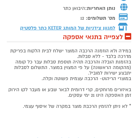
נותן האחריות:
היבואן כתר
מס' תשלומים:
12
למגוון צידניות של המותג
KETER כתר פלסטיק
לצפייה בתנאי אספקה
במידה ולא הוזמנה הרכבה המוצר ישלח לבית הלקוח בפריקת
מדרכה בלבד - ללא סבלות.
בהזמנת הובלה והרכבה תהיה תוספת סבלות עבר כל קומה
(מהקומה הראשונה) על פי המצוין במוצר. התשלום לסבלות
יתבצע ישירות למוביל.
במוצרי הריהוט- הרכבה עצמית פשוטה וקלה.
באיזורים מרוחקים, קרי דרומית לבאר שבע או מעבר לקו הירוק
זמן האספקה הינו 21 ימי עסקים.
* לא ניתן להזמין הרכבת מוצר במקרה של איסוף עצמי.