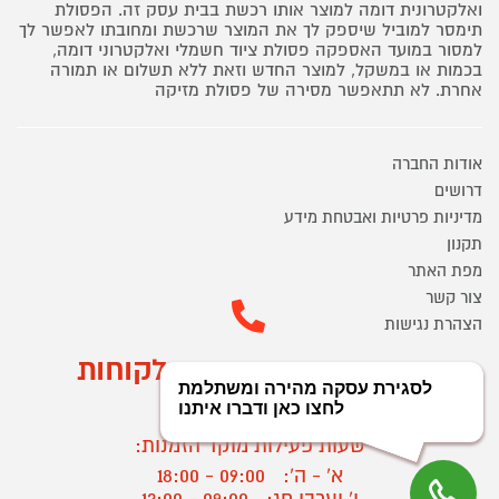
ואלקטרונית דומה למוצר אותו רכשת בבית עסק זה. הפסולת
תימסר למוביל שיספק לך את המוצר שרכשת ומחובתו לאפשר לך
למסור במועד האספקה פסולת ציוד חשמלי ואלקטרוני דומה,
בכמות או במשקל, למוצר החדש וזאת ללא תשלום או תמורה
אחרת. לא תתאפשר מסירה של פסולת מזיקה
אודות החברה
דרושים
מדיניות פרטיות ואבטחת מידע
תקנון
מפת האתר
צור קשר
הצהרת נגישות
מוקד הזמנות ושירות לקוחות
03-9545370
שעות פעילות מוקד הזמנות:
א' - ה':
09:00 - 18:00
ו' וערבי חג:
09:00 - 13:00