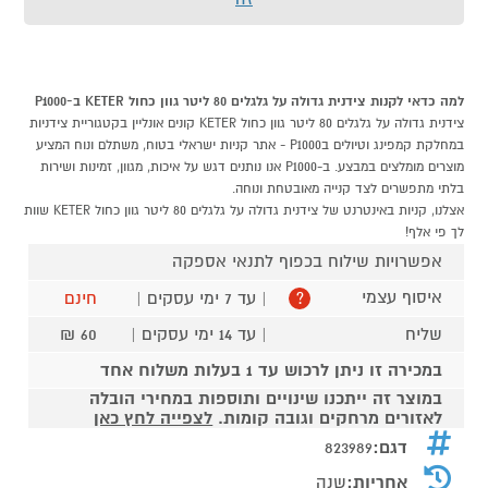
למה כדאי לקנות צידנית גדולה על גלגלים 80 ליטר גוון כחול KETER ב-P1000
צידנית גדולה על גלגלים 80 ליטר גוון כחול KETER קונים אונליין בקטגוריית צידניות
במחלקת קמפינג וטיולים בP1000 - אתר קניות ישראלי בטוח, משתלם ונוח המציע
מוצרים מומלצים במבצע. ב-P1000 אנו נותנים דגש על איכות, מגוון, זמינות ושירות
בלתי מתפשרים לצד קנייה מאובטחת ונוחה.
אצלנו, קניות באינטרנט של צידנית גדולה על גלגלים 80 ליטר גוון כחול KETER שוות
לך פי אלף!
אפשרויות שילוח בכפוף לתנאי אספקה
איסוף עצמי
| עד 7 ימי עסקים |
חינם
?
שליח
| עד 14 ימי עסקים |
60 ₪
במכירה זו ניתן לרכוש עד 1 בעלות משלוח אחד
במוצר זה ייתכנו שינויים ותוספות במחירי הובלה
לאזורים מרחקים וגובה קומות.
לצפייה לחץ כאן
דגם:
823989
אחריות:
שנה