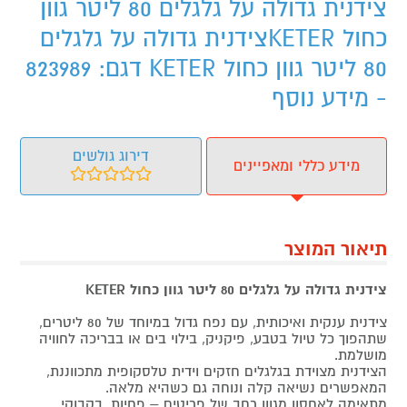
צידנית גדולה על גלגלים 80 ליטר גוון
כחול KETERצידנית גדולה על גלגלים
80 ליטר גוון כחול KETER דגם: 823989
- מידע נוסף
דירוג גולשים
מידע כללי ומאפיינים
תיאור המוצר
צידנית גדולה על גלגלים 80 ליטר גוון כחול KETER
צידנית ענקית ואיכותית, עם נפח גדול במיוחד של 80 ליטרים,
שתהפוך כל טיול בטבע, פיקניק, בילוי בים או בבריכה לחוויה
מושלמת.
הצידנית מצוידת בגלגלים חזקים וידית טלסקופית מתכווננת,
המאפשרים נשיאה קלה ונוחה גם כשהיא מלאה.
מתאימה לאחסון מגוון רחב של פריטים – פחיות, בקבוקי