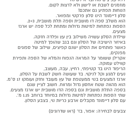
מוזמנים לשבת או לישון ולא לרצות לקום.
הנוחות תפתיע גם אתכם!
סלון דיימונד הינו סלון פרקטי ומפואר.
הוא משלב ספה דו מושבית וספה תלת מושבית, 2+3.
הספות נפתחות למיטות גדולות ומתחת לכל ספה יש ארגז
מצעים.
שילדת הסלון עשויה משילוב בין עץ ופלדה חזקה.
באיזור הישיבה של הסלון וגם בגב שהופך למיטה
כאשר פותחים את הסלון ישנם קפיצים, שילוב של ספוגים
מפנקים,
אקרילן ששומר על המראה הנפוח והמלא של הספה ותפירת
קווילט עמוקה.
הריפוד הינו בד קטיפתי, רחיץ, עבה, מעוצב,
נעים למגע וקל לניקוי. בד שעושה חשק לשבת על הסלון.
ארגז המצעים בנוי ממעטפת של עץ מעובד וחזק ועומקו 17 ס”מ.
הוא מהווה שטח אחסון גדול ומרווח. חשוב לציין שגם
בספה התלת מושבית וגם בספה הדו מושבית יש ארגז מצעים.
שתי הספות נפתחות למיטות גדולות במיוחד ברוחב 1.15 מ’.
עם סלון דיימונד מקבלים ארבע כריות נוי, בצבע הסלון.
צבעים לבחירה: אפור, בז' (ראו שדרוגים)