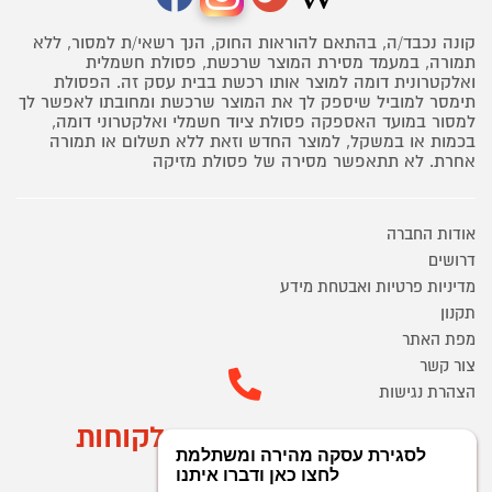
קונה נכבד/ה, בהתאם להוראות החוק, הנך רשאי/ת למסור, ללא
תמורה, במעמד מסירת המוצר שרכשת, פסולת חשמלית
ואלקטרונית דומה למוצר אותו רכשת בבית עסק זה. הפסולת
תימסר למוביל שיספק לך את המוצר שרכשת ומחובתו לאפשר לך
למסור במועד האספקה פסולת ציוד חשמלי ואלקטרוני דומה,
בכמות או במשקל, למוצר החדש וזאת ללא תשלום או תמורה
אחרת. לא תתאפשר מסירה של פסולת מזיקה
אודות החברה
דרושים
מדיניות פרטיות ואבטחת מידע
תקנון
מפת האתר
צור קשר
הצהרת נגישות
מוקד הזמנות ושירות לקוחות
03-9545370