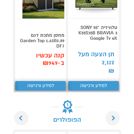
טלוויזיה "55 SONY
V 140
K55S35B BRAVIA 3
מחסן מתכת דגם
Google Tv 4K
תדירא
Garden Top 1.63X0.89
DF7
תן הצעה מעל
תן 
קנה עכשיו
,062
2,112
ב-₪949
₪
₪
למידע ורכישה
למידע ורכישה
ל
Next
Previous
הפופולרים