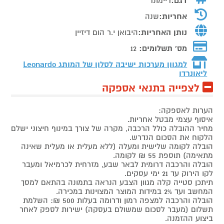
דגם:
דיימונד
אחריות:
שנה
נותן האחריות:
היבואן י.ר הום דיזיין
מס' תשלומים:
12
למגוון מערכות ישיבה לסלון של המותג
Leonardo
ליאונרדו
לצפייה בתנאי אספקה
הערות לאספקה:
איסוף עצמי מבטל אחריות.
מחיר ההובלה כולל הרכבה, מקרה של צורך במינוף חיצוני ישלם
הלקוח את הסכום הנדרש.
הובלה לקומה שלישית ומעלה (ללא מעלית או מעלית שאינה
מתאימה) תוספת 55 ₪ לקומה.
הובלה והרכבה דרומית לבאר שבע, מזרחית לכרמיאל ומעבר
לקו הירוק עד 21 ימי עסקים.
תיתכן סטייה קלה מגוון הצבע הנראה בתמונה בהתאם למסך
המחשב ועד 2% במידות המוצר המצוינות במכירה.
הובלה והרכבה למצפה רמון ודרומה בעלות 500 ₪: השלמת
תשלום (מעבר לסכום שמשולם בעסקה) ישירות לספק לאחר
ביצוע ההזמנה.