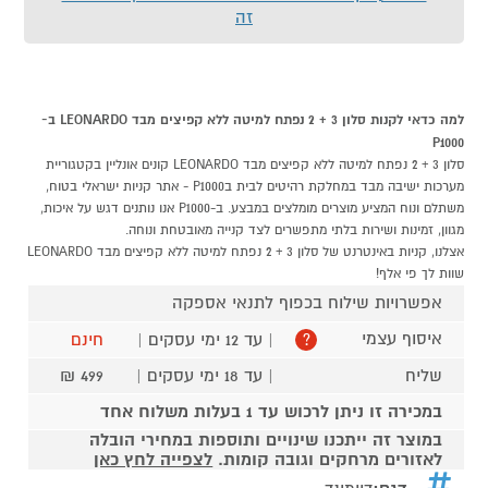
זה
למה כדאי לקנות סלון 3 + 2 נפתח למיטה ללא קפיצים מבד LEONARDO ב-
P1000
סלון 3 + 2 נפתח למיטה ללא קפיצים מבד LEONARDO קונים אונליין בקטגוריית
מערכות ישיבה מבד במחלקת רהיטים לבית בP1000 - אתר קניות ישראלי בטוח,
משתלם ונוח המציע מוצרים מומלצים במבצע. ב-P1000 אנו נותנים דגש על איכות,
מגוון, זמינות ושירות בלתי מתפשרים לצד קנייה מאובטחת ונוחה.
אצלנו, קניות באינטרנט של סלון 3 + 2 נפתח למיטה ללא קפיצים מבד LEONARDO
שוות לך פי אלף!
אפשרויות שילוח בכפוף לתנאי אספקה
איסוף עצמי
| עד 12 ימי עסקים |
חינם
?
שליח
| עד 18 ימי עסקים |
499 ₪
במכירה זו ניתן לרכוש עד 1 בעלות משלוח אחד
במוצר זה ייתכנו שינויים ותוספות במחירי הובלה
לאזורים מרחקים וגובה קומות.
לצפייה לחץ כאן