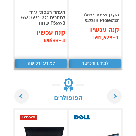
מעמד רצפתי נייד
רמקול
מקרן אייסר Acer
למסכים "32–"65 EAZO
BBLE-
X1228H Projector
FS659B שחור
V3-W לבן
קנה עכשיו
קנה עכשיו
קנה 
ב-₪1,629
ב-₪699
ב-₪189
למידע ורכישה
למידע ורכישה
ל
Next
Previous
הפופולרים