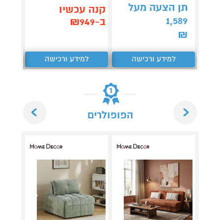
תן הצעה מעל
תן 
קנה עכשיו
,062
1,589
ב-₪949
₪
₪
למידע ורכישה
למידע ורכישה
ל
Next
Previous
הפופולרים