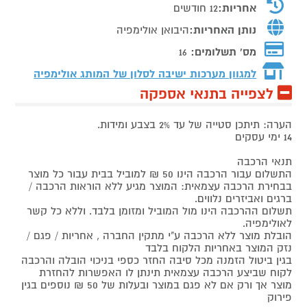
אחריות:
12 חודשים
נותן האחריות:
היבואן אולימפיה
מס' תשלומים:
16
למגוון מערכות ישיבה לסלון של המותג
אולימפיה
לצפייה בתנאי אספקה
הערה: תיתכן סטייה של עד 2% בצבע ומידות.
14 ימי עסקים
תנאי הרכבה
התשלום עבור הרכבה הינו 50 ₪ למוביל בבית עבור כל מוצר
בבחירת הרכבה עצמאית: המוצר מגיע ללא הוראות הרכבה /
ברגים ואביזרים נלווים.
תשלום ההרכבה הינו מול המוביל ומזומן בלבד. וללא כל קשר
לאולימפיה.
הובלת מוצר ללא הרכבה ע"י מתקין החברה , אחריות / פגם /
נזק המוצר באחריות הלקוח בלבד
בגין ביטול הזמנה מכל סיבה החזר כספי בניכוי הובלה והרכבה
לקוח שביצע הרכבה עצמאית תינתן לו האפשרות להחזרת
מוצר אך ורק אם לא פגם במוצר ובעלות של 50 ₪ נוספים בגין
פירוק