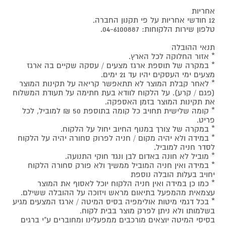
אחריות
12 חודשי אחריות על פי תקנון החברה.
טלפון שירות הלקוחות: 04-6100887.
תנאי ההובלה
* אזור החלוקה לכל הארץ.
* במקרה של תוספת ארגז מצעים / עסקה שקיים בה ארגז
מצעים ימי העסקים יהיו עד 21 ימים.
* לאחר קבלת המוצר לא תתאפשר קריאה על תקינות המוצר
(פגם / קרע). על הלקוח לוודא בעת חתימה על תעודת המשלוח
את תקינות המוצר בזמן האספקה.
* קומה שלישית תחויב כל קומה בתוספת 50 ₪ למוביל, לכל
פריט.
* במקרה של צורך במנוף החיוב יחול על הלקוח.
* במידה ולא יהיה מקום / חניה לפרוק סחורה יהיה על הלקוח
לסדר חניה למוביל.
* מוביל לא חונה באדום לבן ונגד חוקי התנועה.
* במידה ואין חניה המוביל ממשיך ולא פורק סחורה הלקוח
יחויב בעלות הובלה נוספת
* כמו כן במידה ואין חניה הלקוח יוכל לאסוף את המוצר
עצמאית מהמפעל בתיאום מראש ויזוכה על ההובלה ששילם.
* בכל דגמי מיטות אולימפיה בסיס המיטה / ארגז המצעים מגיע
בשלמותו ולא ניתן לפרק מוצר בבית לקוח.
בסיסי המיטה יוצאים מורכבים ממפעלינו ומחוברים ע"י ברגים