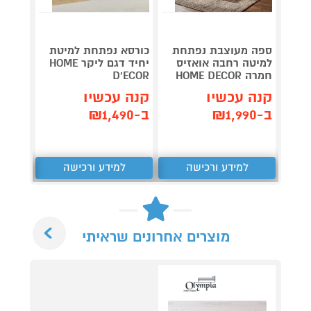
ספה מעוצבת נפתחת
כורסא נפתחת למיטת
ספה נ
למיטה רחבה אואזיס
יחיד דגם ליקר HOME
זוגית 
חמרה HOME DECOR
D'ECOR
קמפרי E DECOR
קנה עכשיו
קנה עכשיו
קנה 
ב-₪1,990
ב-₪1,490
ב-₪2,490
למידע ורכישה
למידע ורכישה
ל
Next
מוצרים אחרונים שראיתי