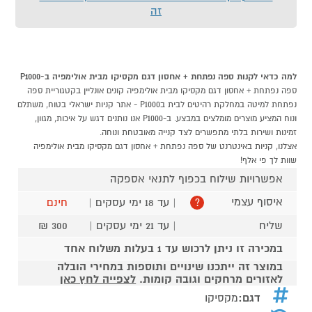
זה
למה כדאי לקנות ספה נפתחת + אחסון דגם מקסיקו מבית אולימפיה ב-P1000
ספה נפתחת + אחסון דגם מקסיקו מבית אולימפיה קונים אונליין בקטגוריית ספה
נפתחת למיטה במחלקת רהיטים לבית בP1000 - אתר קניות ישראלי בטוח, משתלם
ונוח המציע מוצרים מומלצים במבצע. ב-P1000 אנו נותנים דגש על איכות, מגוון,
זמינות ושירות בלתי מתפשרים לצד קנייה מאובטחת ונוחה.
אצלנו, קניות באינטרנט של ספה נפתחת + אחסון דגם מקסיקו מבית אולימפיה
שוות לך פי אלף!
אפשרויות שילוח בכפוף לתנאי אספקה
איסוף עצמי
| עד 18 ימי עסקים |
חינם
?
שליח
| עד 21 ימי עסקים |
300 ₪
במכירה זו ניתן לרכוש עד 1 בעלות משלוח אחד
במוצר זה ייתכנו שינויים ותוספות במחירי הובלה
לאזורים מרחקים וגובה קומות.
לצפייה לחץ כאן
דגם:
מקסיקו