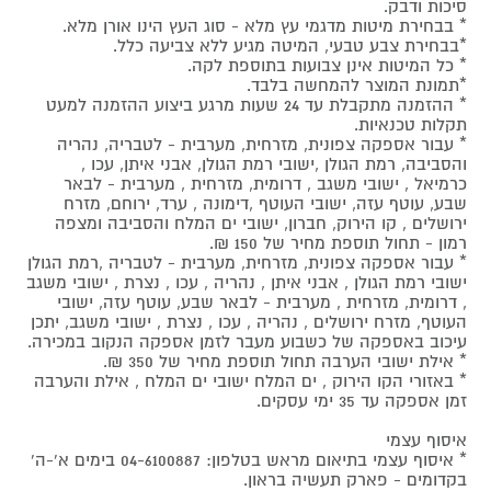
סיכות ודבק.
* בבחירת מיטות מדגמי עץ מלא - סוג העץ הינו אורן מלא.
*בבחירת צבע טבעי, המיטה מגיע ללא צביעה כלל.
* כל המיטות אינן צבועות בתוספת לקה.
*תמונת המוצר להמחשה בלבד.
* ההזמנה מתקבלת עד 24 שעות מרגע ביצוע ההזמנה למעט
תקלות טכנאיות.
* עבור אספקה צפונית, מזרחית, מערבית - לטבריה, נהריה
והסביבה, רמת הגולן ,ישובי רמת הגולן, אבני איתן, עכו ,
כרמיאל , ישובי משגב , דרומית, מזרחית , מערבית - לבאר
שבע, עוטף עזה, ישובי העוטף ,דימונה , ערד, ירוחם, מזרח
ירושלים , קו הירוק, חברון, ישובי ים המלח והסביבה ומצפה
רמון - תחול תוספת מחיר של 150 ₪.
* עבור אספקה צפונית, מזרחית, מערבית - לטבריה ,רמת הגולן
ישובי רמת הגולן , אבני איתן , נהריה , עכו , נצרת , ישובי משגב
, דרומית, מזרחית , מערבית - לבאר שבע, עוטף עזה, ישובי
העוטף, מזרח ירושלים , נהריה , עכו , נצרת , ישובי משגב, יתכן
עיכוב באספקה של כשבוע מעבר לזמן אספקה הנקוב במכירה.
* אילת ישובי הערבה תחול תוספת מחיר של 350 ₪.
* באזורי הקו הירוק , ים המלח ישובי ים המלח , אילת והערבה
זמן אספקה עד 35 ימי עסקים.
איסוף עצמי
* איסוף עצמי בתיאום מראש בטלפון: 04-6100887 בימים א'-ה'
בקדומים - פארק תעשיה בראון.