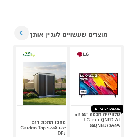
Next
מוצרים שעשויים לעניין אותך
מהנמכרים ביותר
טלוויזיה חכמה "55 4K
QNED AI דגם LG
V 140
מחסן מתכת דגם
55QNED70A6A
תדירא
Garden Top 1.63X0.89
DF7