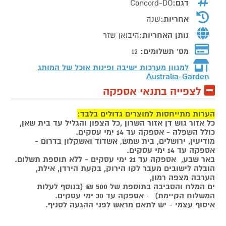
דגם:
Concord-DO
אחריות:
שנה
נותן האחריות:
היבואן שזר
מס' תשלומים:
12
למגוון מערכות ישיבה ופינות אוכל של המותג
Australia-Garden
לצפייה בתנאי אספקה
הערות מתייחסות למוצרים גדולים בלבד:
כל אזור גוש דן אזור השרון ,כל הצפון והגליל עד בית שאן,
כולל השפלה - אספקה עד 14 ימי עסקים.
מודיעין, ירושלים, בית שמש, אשדוד ואשקלון בדרום -
אספקה עד 14 ימי עסקים.
באר שבע, אספקה עד 21 ימי עסקים - ללא תוספת תשלום.
הובלה לישובים מעבר לקו הירוק, בקעת הירדן, אילת,
הערבה מצפה רמון,
ים המלח והסביבה בתוספת של 500 ₪ (בנוסף לעלות
המשלוח הקיימת) - אספקה עד 30 ימי עסקים.
איסוף עצמי - יש לתאם מראש לפני ההגעה לסניף.