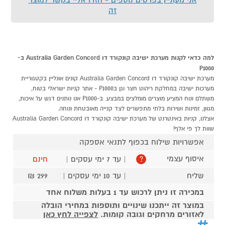
זה
למה כדאי לקנות מערכת ישיבה קונקורד דו Australia Garden Concord ב-
P1000
מערכת ישיבה קונקורד דו Australia Garden Concord קונים אונליין בקטגוריית
מערכות ישיבה במחלקת ריהוט חצר וגן בP1000 - אתר קניות ישראלי בטוח,
משתלם ונוח המציע מוצרים מומלצים במבצע. ב-P1000 אנו נותנים דגש על איכות,
מגוון, זמינות ושירות בלתי מתפשרים לצד קנייה מאובטחת ונוחה.
אצלנו, קניות באינטרנט של מערכת ישיבה קונקורד דו Australia Garden Concord
שוות לך פי אלף!
אפשרויות שילוח בכפוף לתנאי אספקה
איסוף עצמי
| עד 7 ימי עסקים |
חינם
?
שליח
| עד 10 ימי עסקים |
299 ₪
במכירה זו ניתן לרכוש עד 1 בעלות משלוח אחד
במוצר זה ייתכנו שינויים ותוספות במחירי הובלה
לאזורים מרחקים וגובה קומות.
לצפייה לחץ כאן