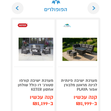
Next
Previous
הפופולרים
מערכת ישיבה פינתית
מערכת ישיבה קורפו
פינת י
לגינה מראטן מלבורן
סטורג' דו כולל שולחן
ולמרפ
אפור PLAYA
אחסון KETER
PLAYA
קנה עכשיו
קנה עכשיו
קנה 
ב-₪1,999
ב-₪1,199
ב-₪899