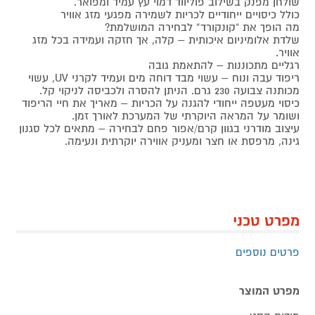
שולחן מפנק בשילוב פוליווד דמוי עץ עמיד ומפואר.
כולל כיסויים ייחודיים לכריות לשמירה מפגעי מזג אוויר
מה הופך את “קונקורד” לבחירה המושלמת?
שלדת אלומיניום איכותית – קלה, אך חזקה ועמידה בכל מזג
אוויר.
רגליים מתכוננות – להתאמת גובה
ריפוד עבה ונוח – עשוי מבד דוחה מים ועמיד לקרני UV, עשוי
מכותנה צבועה 230 גרם. הניתן להסרה ולכביסה לניקוי קל.
כיסוי מעטפה ייחודי להגנה על הכריות – מאריך את חיי הריפוד
ושומר על המראה היוקרתי של המערכת לאורך זמן.
עיצוב מודרני בגוון קרם/אפור פחם לבחירה – מתאים לכל סגנון
גינה, מרפסת או חצר ומעניק אווירה יוקרתית ונעימה.
מפרט טכני
פרטים נוספים
מפרט המוצר