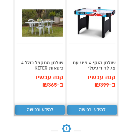
גריל ח
דג
שולחן הוקי 4 פיט עם
שולחן מתקפל כולל 4
OG853
צג לד דיגיטלי
כיסאות KETER
קנה עכשיו
קנה עכשיו
תן 
ב-₪399
ב-₪365
,367
₪
למידע ורכישה
למידע ורכישה
ל