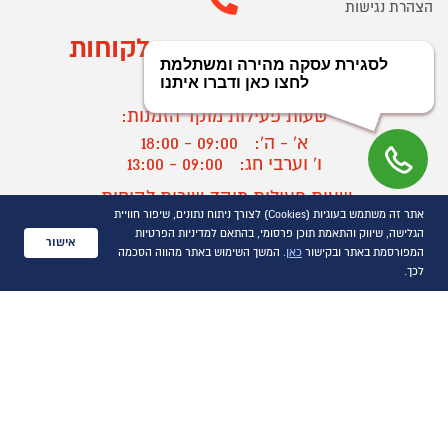
הצהרת נגישות
מוקד הזמנות ושירות לקוחות
03-9545370
שעות פעילות מוקד הזמנות:
א' - ה':
09:00 - 18:00
ו' וערבי חג:
09:00 - 13:00
שעות פעילות מוקד שירות לקוחות:
אתר זה משתמש בעוגיות (Cookies) לצורך ניתוח נתונים, שיפור חוויית
א' - ד':
09:00 - 16:30
הגלישה, שיווק והתאמת תוכן פרסומי, בהתאם למדיניות הפרטיות
ה :
09:00 - 16:00
אישור
המפורסמת באתר ובקישור
כאן
. המשך השימוש באתר מהווה הסכמה
חול המועד
09:00 - 15:00
לכך.
?
יצירת קשר/ביטול הזמנה