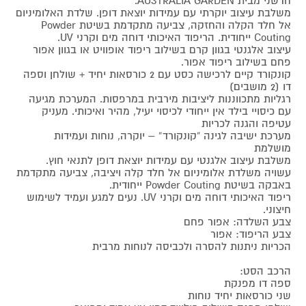
חדשני מבית AUSTRALIA GARDEN.
משלבת עיצוב יוקרתי עם עמידות יוצאת דופן. שלדת האלומיניום
אל חלד הקלה והחזקה, צביעה מתקדמת בשיטת Powder
Couting ייחודית. הריפוד האיכותי דוחה מים וקרני UV.
עיצוב אלגנטי בגוון קרם בשילוב ריפוד אופוויט או בגוון אפור
פחם בשילוב ריפוד אפור.
קונקורד קיים לרכישה כסט עם 2 כורסאות יחיד + שולחן וספה
דו (2 מושבים)
רגליות מתכווננות ליציבות מירבית במרפסות. המערכת מגיעה
עם כיסויי בילד אין ייחודי לכיסוי יעיל, מהיר ואיכותי. מעניק
עטיפה והגנה לכריות
מערכת ישיבה לגינה “קונקורד” – יוקרה, נוחות ועמידות
מושלמת
משלבת עיצוב אלגנטי עם עמידות יוצאת דופן לתנאי חוץ.
עשויה משלדת אלומיניום אל חלד קלה ויציבה, צביעה מתקדמת
באבקה בשיטת Powder Couting ייחודית.
ריפוד האיכותי דוחה מים וקרני UV. נעים למגע ועמיד לשימוש
חיצוני.
צבע השלדה: אפור פחם
צבע הריפוד: אפור
הכריות ניתנות להסרה ולכביסה לנוחות מרבית
הרכב הסט:
ספה דו מפנקת
שני כורסאות יחיד נוחות