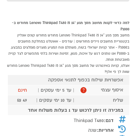
למה כדאי לקנות מחשב מסך מגע "14 Lenovo Thinkpad T480 i5 מחודש ב-
P1000
מחשב מסך מגע "14 Lenovo Thinkpad T480 i5 מחודש מחודש קונים אונליין
בקטגוריית מחשבים ניידים מחודשים | עודפים - אאוטלט במחלקת מחשבים
בP1000 - אתר קניות ישראלי בטוח, משתלם ונוח המציע מוצרים מומלצים במבצע.
ב-P1000 אנו נותנים דגש על איכות, מגוון, זמינות ושירות בלתי מתפשרים לצד קנייה
מאובטחת ונוחה.
אצלנו, קניות באינטרנט של מחשב מסך מגע "14 Lenovo Thinkpad T480 i5 מחודש
שוות לך פי אלף!
אפשרויות שילוח בכפוף לתנאי אספקה
איסוף עצמי
| עד 5 ימי עסקים |
חינם
?
שליח
| עד 10 ימי עסקים |
49 ₪
במכירה זו ניתן לרכוש עד 1 בעלות משלוח אחד
דגם:
Thinkpad T480
אחריות:
שנה