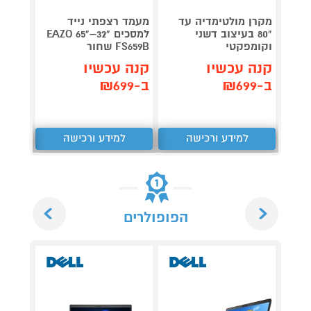
מקרן מולטימדיה עד
מעמד רצפתי נייד
רמקול
"80 בעיצוב דשני
למסכים "32–"65 EAZO
BBLE-
וקומפקטי
FS659B שחור
V3-W לבן
קנה עכשיו
קנה עכשיו
קנה 
ב-₪699
ב-₪699
ב-₪189
למידע ורכישה
למידע ורכישה
ל
Next
Previous
הפופולרים