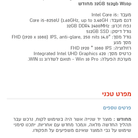
32GB 512gb W10p מחודש
מעבד :Intel Core i5
דגם מעבד: Core i5-8250U (1.60GHz, up to 3.40GH
נפח זכרון: 32GB DDR4 2400MHz
גודל דיסק: 512GB SSD
גודל מסך: 14.0″ FHD (1920 x 1080) IPS, anti-glare, 250 nits
מסך מגע
רזולוציה: FHD 1920 * 1080 IPS
כרטיס מסך: Integrated Intel UHD Graphics 620
מערכת הפעלה: Win 10 Pro - תואם לשדרוג WIN 11.
מפרט טכני
פרטים נוספים
מחודש :
מוצר יד שנייה אשר היה בשימוש לקוח, נרכש עבר
תהליך החדשה מלאה, ונמכר מחדש עם אחריות. יתכנו סימני
שימוש על גבי המוצר שאינם משפיעים על תפקודו.