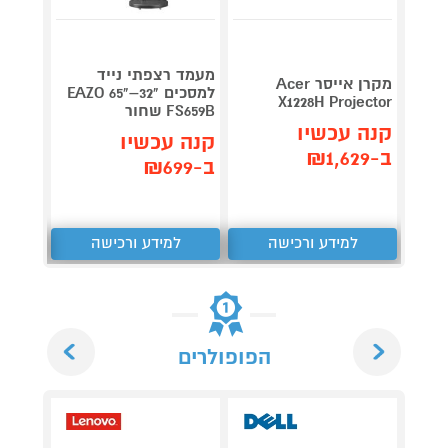
מעמד רצפתי נייד
רמקול
מקרן אייסר Acer
למסכים "32–"65 EAZO
BBLE-
X1228H Projector
FS659B שחור
V3-W לבן
קנה עכשיו
קנה עכשיו
קנה 
ב-₪1,629
ב-₪699
ב-₪189
למידע ורכישה
למידע ורכישה
ל
Next
Previous
הפופולרים