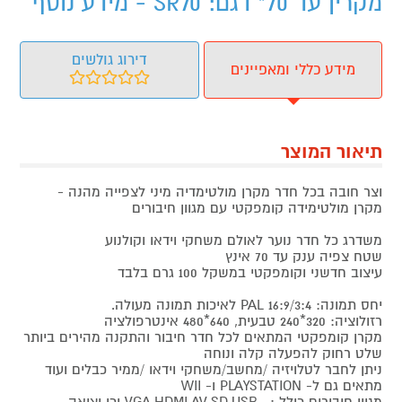
מקרין עד 70" דגם: SR70 - מידע נוסף
דירוג גולשים
מידע כללי ומאפיינים
תיאור המוצר
וצר חובה בכל חדר מקרן מולטימדיה מיני לצפייה מהנה -
מקרן מולטימידה קומפקטי עם מגוון חיבורים
משדרג כל חדר נוער לאולם משחקי וידאו וקולנוע
שטח צפיה ענק עד 70 אינץ
עיצוב חדשני וקומפקטי במשקל 100 גרם בלבד
יחס תמונה: PAL 16:9/3:4 לאיכות תמונה מעולה.
רזולוציה: 320*240 טבעית, 640*480 אינטרפולציה
מקרן קומפקטי המתאים לכל חדר חיבור והתקנה מהירים ביותר
שלט רחוק להפעלה קלה ונוחה
ניתן לחבר לטלויזיה /מחשב/משחקי וידאו /ממיר כבלים ועוד
מתאים גם ל- PLAYSTATION ו- WII
מגוון חיבורים כולל : , VGA,HDMI,AV,SD,USB וכן יציאה