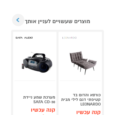
Next
מוצרים שעשויים לעניין אותך
כורסא והדום בד
מערכת שמע ניידת
קונסול
קטיפתי דגם לילי מבית
itch 2
SAFA CD-30
LEONARDO
קנה עכשיו
קנה 
קנה עכשיו