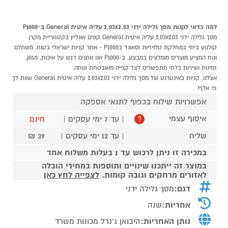
למה כדאי לקנות מסך גלילה ידני 2.03x2.03 עליה איטית General ב-P1000
מסך גלילה ידני 2.03x2.03 עליה איטית General קונים אונליין בקטגוריית מקרן
קולנוע ביתי במחלקת טלויזיות וסאונד בP1000 - אתר קניות ישראלי בטוח, משתלם
ונוח המציע מוצרים מומלצים במבצע. ב-P1000 אנו נותנים דגש על איכות, מגוון,
זמינות ושירות בלתי מתפשרים לצד קנייה מאובטחת ונוחה.
אצלנו, קניות באינטרנט של מסך גלילה ידני 2.03x2.03 עליה איטית General שוות לך
פי אלף!
אפשרויות שילוח בכפוף לתנאי אספקה
איסוף עצמי
| עד 7 ימי עסקים |
חינם
?
שליח
| עד 12 ימי עסקים |
39 ₪
במכירה זו ניתן לרכוש עד 1 בעלות משלוח אחד
במוצר זה ייתכנו שינויים ותוספות במחירי הובלה
לאזורים מרחקים וגובה קומות.
לצפייה לחץ כאן
דגם:
מסך גלילה ידני
אחריות:
שנה
נותן האחריות:
היבואן ג'נרל מכונות משרד