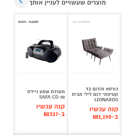
מוצרים שעשויים לעניין אותך
כורסא והדום בד
מערכת שמע ניידת
קונסול
קטיפתי דגם לילי מבית
itch 2
SAFA CD-30
LEONARDO
קנה עכשיו
קנה 
קנה עכשיו
ב-₪327
ב-₪2,199
ב-₪1,190