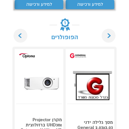
למידע ורכישה
למידע ורכישה
ל
Next
Previous
הפופולרים
מקרן Projector
מסך גלילה ידני
UHD38x ברזולוצית
jector
General 2.03x2.03