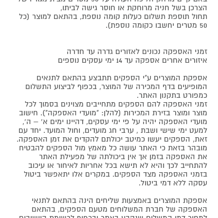
הצרכן בשל חניה מרוחקת או חוסר גישה לביתו,
תחול תוספת תשלום כעלות קומה נוספת, בהתאם למוצר (כל
50 מטרים יחשבו כקומה נוספת).
זמני האספקה נכונים לאזורים גדרה עד חדרה
איזורים אחרים אספקה עד 14 ימי עסקים נוספים
אספקת המוצרים ע"י הספקים תתבצע בהתאם לתנאים
המופיעים בדף המכירה של המוצר, בכפוף לביצוע התשלום
כמפורט בתקנון האתר.
זמני האספקה להם הספקים מתחייבים מצוינים בסמוך לכל
מוצר ומוצר בזירת המכירות (להלן: "מועדי האספקה"). חישוב
מועדי האספקה יהיה על פי ימי עסקים, דהיינו ימים א' – ה',
למעט ימי שישי ושבת , ערבי חג מועדים, וחול המועד. יחד עם
זאת, הספקים יעשו כמיטב יכולתם להקדים את זמן האספקה.
מובהר בזאת כי האתר עושה כל מאמץ מול הספקים להבטיח
את האספקה בזמן אך אין ביכולתה של מפעילת האתר
להתחייב לכך והיא לא תישא בכל אחריות לאיחור או עיכוב
בזמני האספקה מצד הספקים. במקרים אלו יתאפשר ביטול
עסקה ללא דמי ביטול.
אספקת המוצרים באמצעות שליחים הינה בהתאם לתנאי
האספקה של חברת המשלוחים מטעם הספקים, בהתאם
למחיר דמי המשלוח שנקבע באתר ובכפוף לרשימת היישובים