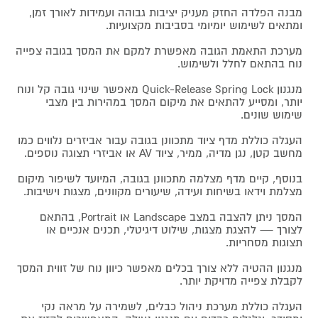
מבנה הפלדה החזק מעניק יציבות גבוהה ועמידות לאורך זמן,
ומתאים לשימוש יומיומי בסביבות מקצועיות.
מערכת התאמת הגובה מאפשרת למקם את המסך בגובה צפייה
נוח בהתאם לחלל ולשימוש.
מנגנון Quick-Release Spring Lock מאפשר שינוי גובה קל ונוח
יותר, ומסייע להתאים את מיקום המסך במהירות בין מצבי
שימוש שונים.
העגלה כוללת מדף ציוד מתכוונן בגובה עבור אביזרים נלווים כמו
מחשב קטן, נגן מדיה, ממיר, ציוד AV או אביזרי תצוגה נוספים.
בנוסף, קיים מדף מצלמה מתכוונן בגובה, המיועד לשיפור מיקום
מצלמת וידאו בשיחות ועידה, שיעורים מקוונים, מצגות וישיבות.
המסך ניתן להצבה במצב Landscape או Portrait, בהתאם
לצורך — להצגת מצגות, שילוט דיגיטלי, תכנים אנכיים או
תצוגות מסחריות.
מנגנון ההטיה ללא צורך בכלים מאפשר כיוון נוח של זווית המסך
לקבלת צפייה מדויקת יותר.
העגלה כוללת מערכת ניהול כבלים, לשמירה על מראה נקי