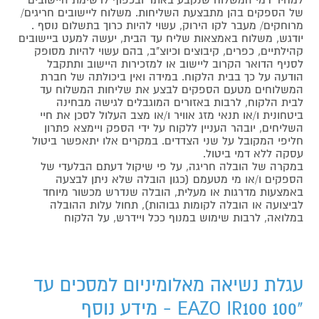
של הספקים בהן מתבצעת השליחות. משלוח ליישובים חריגים/
מרוחקים/ מעבר לקו הירוק, עשוי להיות כרוך בתשלום נוסף .
יודגש, משלוח באמצאות שליח עד הבית, יעשה למעט ביישובים
קהילתיים, כפרים, קיבוצים וכיוצ"ב, בהם עשוי להיות מסופק
לסניף הדואר הקרוב ליישוב או למזכירות היישוב ותתקבל
הודעה על כך בבית הלקוח. במידה ואין ביכולתה של חברת
המשלוחים מטעם הספקים לבצע את שליחות המשלוח עד
לבית הלקוח, לרבות באזורים המוגבלים לגישה מבחינה
ביטחונית ו/או תנאי מזג אוויר ו/או מצב העלול לסכן את חיי
השליחים, יובהר העניין ללקוח על ידי הספק ויימצא פתרון
חליפי המקובל על שני הצדדים. במקרים אלו יתאפשר ביטול
עסקה ללא דמי ביטול.
במקרה של הובלה חריגה, על פי שיקול דעתם הבלעדי של
הספקים ו/או מי מטעמם (כגון הובלה שלא ניתן לבצעה
באמצעות מדרגות או מעלית, הובלה שנדרש מכשור מיוחד
לביצועה או הובלה לקומות גבוהות), תחול עלות ההובלה
במלואה, לרבות שימוש במנוף ככל ויידרש, על הלקוח
עגלת נשיאה מאלומיניום למסכים עד
"100 EAZO IR100 - מידע נוסף