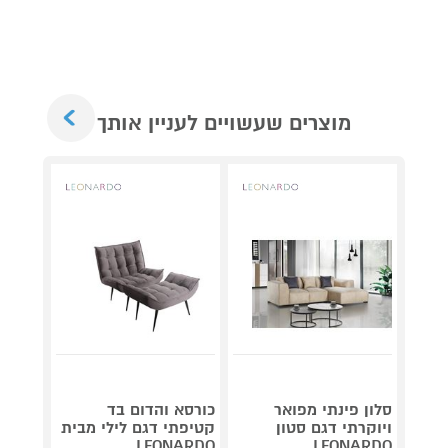
Next
מוצרים שעשויים לעניין אותך
סלון פינתי מפואר
כורסא והדום בד
ויוקרתי דגם סטון
קטיפתי דגם לילי מבית
880 BT
LEONARDO
LEONARDO
לבן