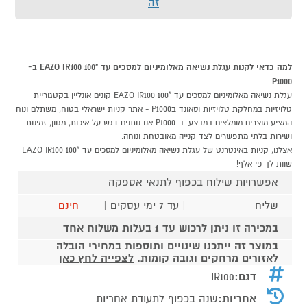
זה
למה כדאי לקנות עגלת נשיאה מאלומיניום למסכים עד "100 EAZO IR100 ב-
P1000
עגלת נשיאה מאלומיניום למסכים עד "100 EAZO IR100 קונים אונליין בקטגוריית
טלויזיות במחלקת טלויזיות וסאונד בP1000 - אתר קניות ישראלי בטוח, משתלם ונוח
המציע מוצרים מומלצים במבצע. ב-P1000 אנו נותנים דגש על איכות, מגוון, זמינות
ושירות בלתי מתפשרים לצד קנייה מאובטחת ונוחה.
אצלנו, קניות באינטרנט של עגלת נשיאה מאלומיניום למסכים עד "100 EAZO IR100
שוות לך פי אלף!
אפשרויות שילוח בכפוף לתנאי אספקה
שליח
| עד 7 ימי עסקים |
חינם
במכירה זו ניתן לרכוש עד 1 בעלות משלוח אחד
במוצר זה ייתכנו שינויים ותוספות במחירי הובלה
לאזורים מרחקים וגובה קומות.
לצפייה לחץ כאן
דגם:
IR100
אחריות:
שנה בכפוף לתעודת אחריות