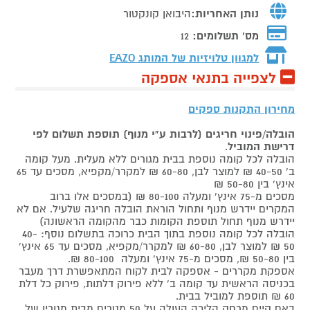
נותן האחריות:
היבואן קונקטור
מס' תשלומים:
12
למגוון טלויזיות של המותג
EAZO
לצפייה בתנאי אספקה
מחירון התקנות ספקים
הובלה/פינוי חריגים (לרבות ע"י מנוף) תוספת תשלום לפי
דרישת המוביל
.
הובלה לכל קומה נוספת בבית מגורים ללא מעלית. מעל קומה
ב' 40-50 ₪ למוצר לבן, 60-80 ₪ למקרר/מקפיא, מסכים עד 65
אינץ' בין 50-80 ₪
מסכים מ-75 אינץ' ומעלה 80-100 ₪ (במסכים אלו ברוב
המקרים יידרש מנוף ותחול הוראת הובלה חריגה שלעיל. אם לא
יידרש מנוף תחול תוספת הקומות כבר מהקומה הראשונה)
הובלה לכל קומה נוספת בתוך הבית כרוכה בתשלום נוסף: 40-
50 ₪ למוצר לבן, 60-80 ₪ למקרר/מקפיא, מסכים עד 65 אינץ'
בין 50-80 ₪, מסכים מ-75 אינץ' ומעלה 80-100 ₪.
אספקת מקררים - אספקה לבית לקוח המתאפשרת דרך מעבר
בכניסה הראשית עד קומה ב' ללא פירוק דלתות, פירוק כל דלת
60 ₪ תוספת למוביל בבית.
באם קיים מרחק הליכה העולה על 50 מטרים מבית מגוריו של