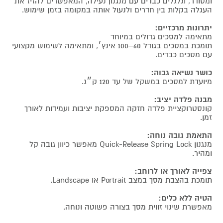
ומסודר, וגלגלים כבדים עם מנגנון נעילה, המאפשרים להזיז את
העגלה בקלות בין חדרים ולנעול אותה במקומה בזמן שימוש.
יתרונות מרכזיים:
מתאימה למסכים גדולים במיוחד
תומכת במסכים בגודל 60–100 אינץ׳, ומתאימה לשימוש מקצועי
עם מסכים כבדים.
כושר נשיאה גבוה:
מיועדת למסכים במשקל של עד 120 ק״ג.
מבנה פלדה יציב:
קונסטרוקציית פלדה חזקה המספקת יציבות ועמידות לאורך
זמן.
התאמת גובה נוחה:
מנגנון Quick-Release Spring Lock מאפשר כיוון גובה קל
ומהיר.
צפייה לאורך או לרוחב:
תומכת בהצבת מסך במצב Portrait או Landscape.
הטיה ללא כלים:
מאפשרת שינוי זווית מסך בצורה פשוטה ונוחה.