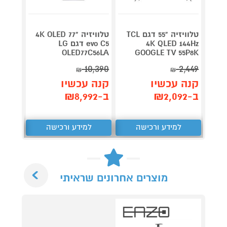
טלוויזיה "55 דגם TCL
טלוויזיה "77 4K OLED
4K QLED 144Hz
evo C5 דגם LG
OOGLE
85P7K
OLED77C56LA
GOOGLE TV 55P8K
4,790
10,390
2,449
₪
₪
קנה עכשיו
קנה עכשיו
קנה 
ב-₪2,092
ב-₪8,992
ב-₪4,184
למידע ורכישה
למידע ורכישה
ל
Next
מוצרים אחרונים שראיתי