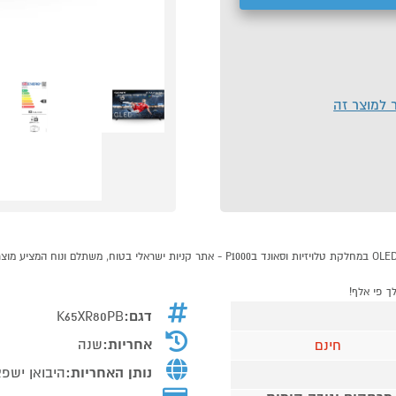
ר למוצר זה
דגם:
K65XR80PB
אחריות:
שנה
חינם
נותן האחריות:
היבואן ישפ