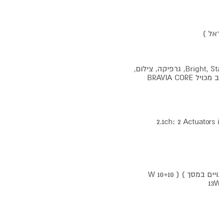
מצבי תמונה משתנים Bright, Standard, Cinema, IMAX Enhanced, Game, גרפיקה, צילום,
2.1ch: 2 Actuators
מגברים דיגיטליים S-Master 50 וואט ( 10+10W אקטואטוריםם בנויים במסך ) ( 10+10 W