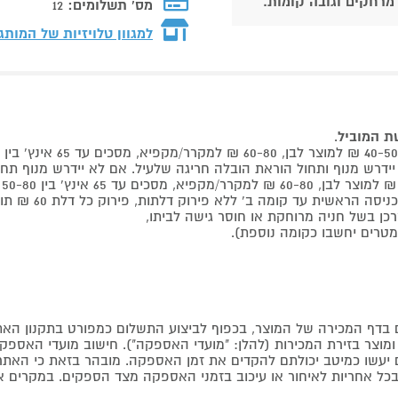
 מרחקים וגובה קומות.
מס' תשלומים:
12
למגוון טלויזיות של המותג
שת המוביל
.
 קומה ב' ללא פירוק דלתות, פירוק כל דלת 60 ₪ תוספת למוביל בבית.
דף המכירה של המוצר, בכפוף לביצוע התשלום כמפורט בתקנון האת
צר בזירת המכירות (להלן: "מועדי האספקה"). חישוב מועדי האספקה יה
קים יעשו כמיטב יכולתם להקדים את זמן האספקה. מובהר בזאת כי ה
כל אחריות לאיחור או עיכוב בזמני האספקה מצד הספקים. במקרים א