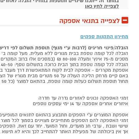
במוצר זה ייתכנו שינויים ותוספות במחירי הובלה לאזורים
לצפייה לחץ כאן
לצפייה בתנאי אספקה
מחירון התקנות ספקים
הובלה/פינוי חריגים (לרבות ע"י מנוף) תוספת תשלום לפי דרי
הובלה לכל קומה נוספת בבית מגורים ללא מעלית. מעל קומה ב' 40-50 ₪ למוצר לבן, 60-80 ₪ למקרר/מקפיא, מסכים עד 65 אינץ' בין 50-80 ₪
מסכים מ-75 אינץ' ומעלה 80-100 ₪ (במסכים אלו ברוב המקרים יידרש מנוף ותחול הוראת הובלה חריגה שלעיל. אם לא יידרש מנוף תחול תוספת הקומות כבר מהקומה הראשונה)
הובלה לכל קומה נוספת בתוך הבית כרוכה בתשלום נוסף: 40-50 ₪ למוצר לבן, 60-80 ₪ למקרר/מקפיא, מסכים עד 65 אינץ' בין 50-80 ₪, מסכים מ-75 אינץ' ומעלה 80-100 ₪.
אספקת מקררים - אספקה לבית לקוח המתאפשרת דרך מעבר בכניסה הראשית עד
באם קיים מרחק הליכה העולה על 50 מטרים מבית מגוריו של הצרכן בשל חניה מרוחקת או חוסר גישה לביתו,
תחול תוספת תשלום כעלות קומה נוספת, בהתאם למוצר (כל 50 מטרים יחשבו כקומה נוספת).
זמני האספקה נכונים לאזורים גדרה עד חדרה
איזורים אחרים אספקה עד 14 ימי עסקים נוספים
אספקת המוצרים ע"י הספקים תתבצע בהתאם לתנאים המופיעים ב
זמני האספקה להם הספקים מתחייבים מצוינים בסמוך לכל מוצר ומו
שישי ושבת , ערבי חג מועדים, וחול המועד. יחד עם זאת, הספ
אך אין ביכולתה של מפעילת האתר להתחייב לכך והיא לא תישא ב