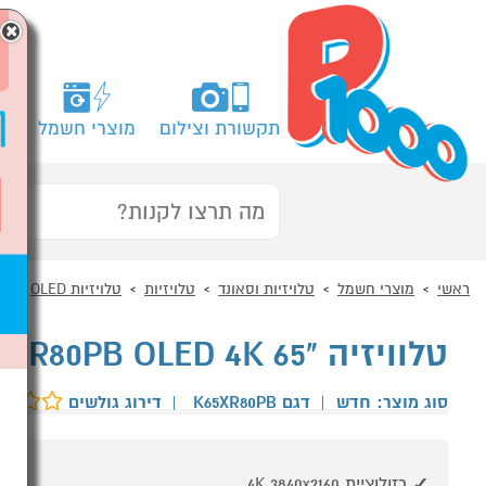
×
תקשורת וצילום
מוצרי חשמל
מח
ראשי
מוצרי חשמל
טלויזיות וסאונד
טלויזיות
טלויזיות OLED
טלוויזיה "65 SONY BRAVIA K65XR80PB OLED 4K
סוג מוצר: חדש
|
דגם K65XR80PB
|
דירוג גולשים
רזולוציית 4K 3840x2160