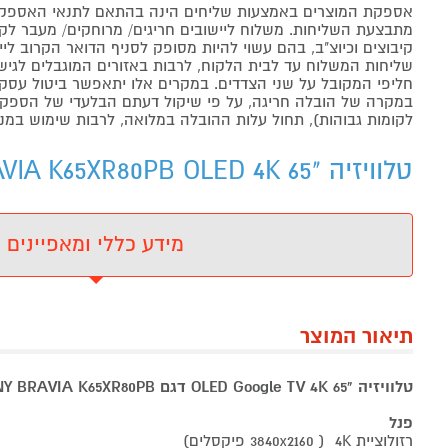
אספקת המוצרים באמצעות שליחים הינה בהתאם לתנאי האספקה
מתבצעת השליחות. משלוח ליישובים חריגים/ מרוחקים/ מעבר לקו 
קיבוצים וכיוצ"ב, בהם עשוי להיות מסופק לסניף הדואר הקרוב 
שליחות המשלוח עד לבית הלקוח, לרבות באזורים המוגבלים לגישה מ
חליפי המקובל על שני הצדדים. במקרים אלו יתאפשר ביטול עסקה
במקרה של הובלה חריגה, על פי שיקול דעתם הבלעדי של הספקים 
לקומות גבוהות), תחול עלות ההובלה במלואה, לרבות שימוש במנו
טלוויזיה "65 SONY BRAVIA K65XR80PB OLED 4K - מידע נוסף
מידע כללי ומאפיינים
תיאור המוצר
טלוויזיה "65 OLED Google TV 4K דגם SONY BRAVIA K65XR80PB סוני
פנל
רזולוציית 4K ( 3840x2160 פיקסלים)