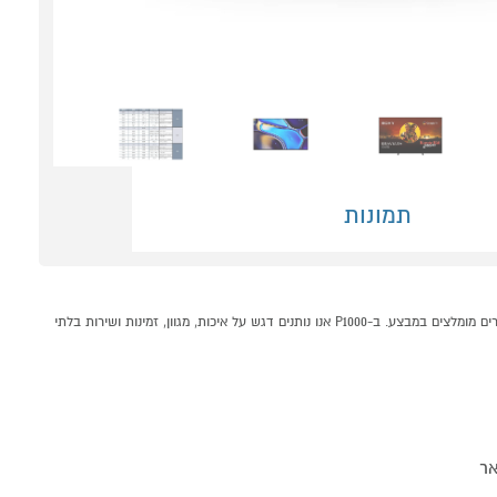
תמונות
טלוויזיה "65 SONY BRAVIA K65XR80PB OLED 4K קונים אונליין בקטגוריית טלויזיות OLED במחלקת טלויזיות וסאונד בP1000 - אתר קניות ישראלי בטוח, משתלם ונוח המציע מוצרים מומלצים במבצע. ב-P1000 אנו נותנים דגש על איכות, מגוון, זמינות ושירות בלתי
אר