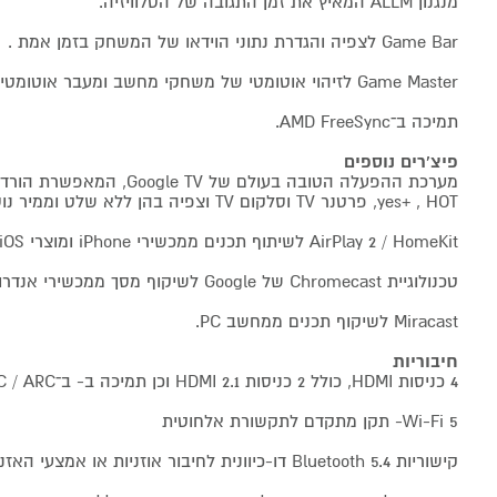
מנגנון ALLM המאיץ את זמן התגובה של הטלוויזיה.
Game Bar לצפיה והגדרת נתוני הוידאו של המשחק בזמן אמת .
Game Master לזיהוי אוטומטי של משחקי מחשב ומעבר אוטומטי ל־Game Mode.
תמיכה ב־AMD FreeSync.
פיצ'רים נוספים
מערכת ההפעלה הטובה בעולם של TV
yes+ , HOT, פרטנר TV וסלקום TV וצפיה בהן ללא שלט וממיר נוספים
AirPlay 2 / HomeKit לשיתוף תכנים ממכשירי iPhone ומוצרי iOS.
טכנולוגיית Chromecast של Google לשיקוף מסך ממכשירי אנדרואיד.
Miracast לשיקוף תכנים ממחשב PC.
חיבוריות
4 כניסות HDMI, כולל 2 כניסות HDMI 2.1 וכן תמיכה ב- ב־eARC / ARC.
Wi-Fi 5- תקן מתקדם לתקשורת אלחוטית
קישוריות Bluetooth 5.4 דו-כיוונית לחיבור אוזניות או אמצעי האזנה חיצוני אחר.