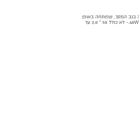
ללת סאב-וופר מובנה בגב המסך, שפותחה באופן
ייעודי עבור TCL, לחווית קולנוע ביתי מושלמת בעוצמה כוללת של 40W.- לא כולל 50 " 2.0 עד