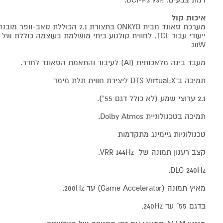
רמת צבעים: DCI-P3 93%.
איכות קול
מערכת סאונד מבית ONKYO בתצורת 2.1 הכו
30W
מעבד בינה מלאכותית (AI) לעיבוד והתאמת הסאונד לחדר.
תמיכה ב־DTS Virtual:X ליצירת חווית תלת מימד
2.1 ערוצי שמע (לא כולל דגם 55").
תמיכה בטכנולוגיית Dolby Atmos.
טכנולוגיות גיימינג מתקדמות
קצב רענון תמונה של VRR 144Hz.
DLG 240Hz.
מאיץ תמונה (Game Accelerator) עד 288Hz.
בדגם 55" עד 240Hz.