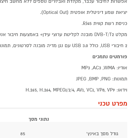
אפשרות לחיבור עכבר, מקלדת ואביזרים נוספים ללא מחשב חיצונ
יציאת שמע דיגיטלית אופטית (Optical Out).
כניסת רשת קווית RJ45.
מקלט DVB-T/T2 מובנה לקליטת ערוצי עידן+ באמצעות חיבור אנטנה מתאימה (אינה כלולה)
2 חיבורי USB, כולל USB 3.0 עם נגן מדיה מובנה לסרטונים, תמונות או מוסיקה.
פורמטים נתמכים
אודיו: MP3 ,AC3 ,WMA
תמונות: JPEG ,BMP ,PNG
וידאו: H.265, H.264, MPEG1/2/4, AV1, VC1, VP8, VP9
מפרט טכני
נתוני מסך
גודל מסך באינץ'
85