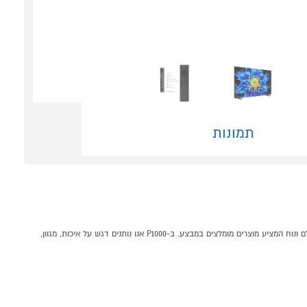
תמונות
טלוויזיה חכמה "85 TCL 85P8L 4K Premium QD-Mini LED קונים אונליין בקטגוריית טלוויזיות QD-Mini LED במחלקת טלויזיות וסאונד בP1000 - אתר קניות ישראלי בטוח, משתלם ונוח המציע מוצרים מומלצים במבצע. ב-P1000 אנו נותנים דגש על איכות, מגוון,