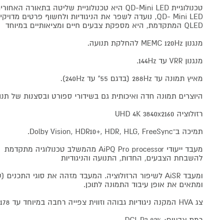
QD- Mini LED, נועדה לשפר את הניגודיות ולחשוף פרטים מדוי
QLED המתקדמת, היא מספקת צבעים חיים ומציאותיים במיוחד
מנגנון MEMC 120Hz להחלקת תנועה.
מנגנון VRR עד 144Hz.
מאיץ תמונה עד 288Hz (בדגם 55" עד 240Hz).
היוצרים תמונה חדה ואיכותית גם בשידורי ספורט ובסצנות של תנו
רזולוציה UHD 4K 3840x2160
תמיכה ב־Dolby Vision, HDR10+, HDR, HLG, FreeSync.
מעבד ייעודי AiPQ Pro processor מהמשלב טכנ
להשבחת הצבעים, החדות, התנועה והניגודיות
ומעבד AiSR לשיפור הרזולוציה. המעבד מזהה את סוגי התכנים 
ומתאים את אופן עיבוד התמונה לתוכן.
צג HVA המקנה ניגודיות גבוהה וזווית צפייה רחבה במיוחד עד 178 מעלות.