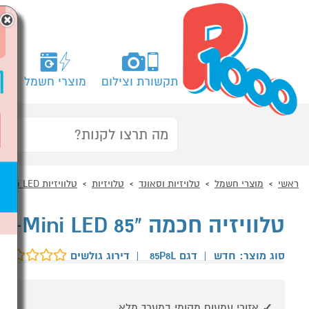
×
תקשורת וצילום
מוצרי חשמל
מח
ראשי
מוצרי חשמל
טלויזיות וסאונד
טלויזיות
טלוויזיות QD-Mini LED
טלוויזיה חכמה "85 TCL 85P8L 4K Premium QD-Mini LED
סוג מוצר: חדש
|
דגם 85P8L
|
דירוג גולשים
אזורי עמעום מקומי במערך מלא