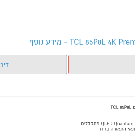
דירו
טכנולוגיית QLED מתקדמת המשדרגת את חוויית הצפייה. עם QLED Quantum Dot מתקבלים
נאי התאורה בחדר.