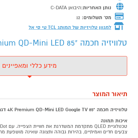
נותן האחריות:
היבואן C-DATA
מס' תשלומים:
12
למגוון טלויזיות של המותג
TCL טי סי אל
טלוויזיה חכמה "85 TCL 85P8L 4K Premium QD-Mini LED - מידע נוסף
מידע כללי ומאפיינים
תיאור המוצר
טלוויזיה חכמה "85 4K Premium QD-Mini LED Google TV דגם TCL 85P8L
איכות תמונה
צבעים חדים ואמיתיים, בהירות גבוהה ותצוגה שאינה מושפעת מת