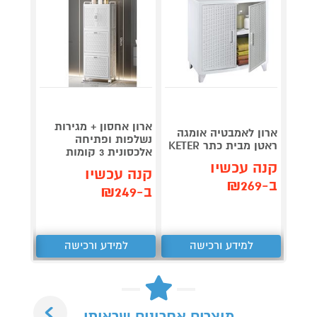
ארון אחסון + מגירות
ארונית
ארון לאמבטיה אומגה
נשלפות ופתיחה
ראטן מבית כתר KETER
אלכסונית 3 קומות
קומות
קנה עכשיו
קנה עכשיו
קנה 
ב-₪269
ב-₪249
ב-₪249
למידע ורכישה
למידע ורכישה
ל
Next
מוצרים אחרונים שראיתי