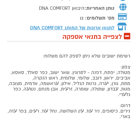
נותן האחריות:
היבואן DNA COMFORT
מס' תשלומים:
12
למגוון ארונות של המותג
DNA COMFORT
לצפייה בתנאי אספקה
רשימת ישובים שלא ניתן לספק להם משלוח:
צפון:
מטולה, יפתח, דפנה - לסרוגין. שאר ישוב, כפר סאלד, סאסא,
אביבים, יראון, דובב, שלומי, שלומית, ראש הנקרה,
מתת, גורן, יﬠרה, גרנות הגליל, אילון, ﬠראשמה, אדמית, מצובה,
מנות, ﬠבדון, שתולה, שומרה, זרﬠית, אבן מנחם, נטוﬠה, כפר
גלﬠדי.
דרום:
נירים, כיסופים, ניר ﬠוז, ﬠין השלושה, נחל ﬠוז, רﬠים, בפר ﬠזה,
בארי.