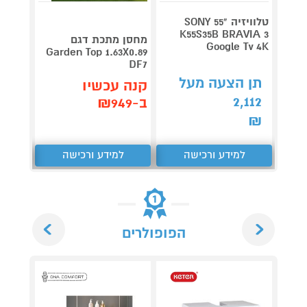
טלוויזיה "55 SONY
V 140
K55S35B BRAVIA 3
מחסן מתכת דגם
Google Tv 4K
תדירא
Garden Top 1.63X0.89
DF7
תן הצעה מעל
תן 
קנה עכשיו
,062
2,112
ב-₪949
₪
₪
למידע ורכישה
למידע ורכישה
ל
Next
Previous
הפופולרים