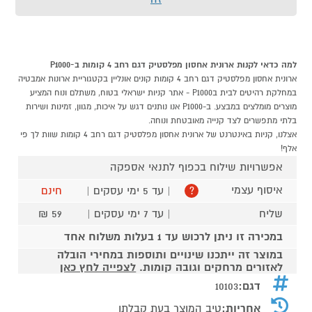
למה כדאי לקנות ארונית אחסון מפלסטיק דגם רחב 4 קומות ב-P1000
ארונית אחסון מפלסטיק דגם רחב 4 קומות קונים אונליין בקטגוריית ארונות אמבטיה
במחלקת רהיטים לבית בP1000 - אתר קניות ישראלי בטוח, משתלם ונוח המציע
מוצרים מומלצים במבצע. ב-P1000 אנו נותנים דגש על איכות, מגוון, זמינות ושירות
בלתי מתפשרים לצד קנייה מאובטחת ונוחה.
אצלנו, קניות באינטרנט של ארונית אחסון מפלסטיק דגם רחב 4 קומות שוות לך פי
אלף!
אפשרויות שילוח בכפוף לתנאי אספקה
איסוף עצמי
| עד 5 ימי עסקים |
חינם
?
שליח
| עד 7 ימי עסקים |
59 ₪
במכירה זו ניתן לרכוש עד 1 בעלות משלוח אחד
במוצר זה ייתכנו שינויים ותוספות במחירי הובלה
לאזורים מרחקים וגובה קומות.
לצפייה לחץ כאן
דגם:
10103
אחריות:
טיב המוצר בעת קבלתו