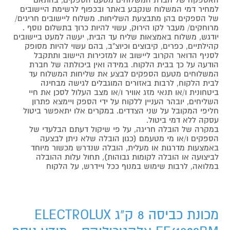
למחיר דמי המשלוח שנקבע באתר ובכפוף לרשימת היישובים
של הספקים בהן מתבצעת השליחות. משלוח ליישובים חריגים/
מרוחקים/ מעבר לקו הירוק, עשוי להיות כרוך בתשלום נוסף .
יודגש, משלוח באמצאות שליח עד הבית, יעשה למעט ביישובים
קהילתיים, כפרים, קיבוצים וכיוצ"ב, בהם עשוי להיות מסופק
לסניף הדואר הקרוב ליישוב או למזכירות היישוב ותתקבל
הודעה על כך בבית הלקוח. במידה ואין ביכולתה של חברת
המשלוחים מטעם הספקים לבצע את שליחות המשלוח עד
לבית הלקוח, לרבות באזורים המוגבלים לגישה מבחינה
ביטחונית ו/או תנאי מזג אוויר ו/או מצב העלול לסכן את חיי
השליחים, יובהר העניין ללקוח על ידי הספק ויימצא פתרון
חליפי המקובל על שני הצדדים. במקרים אלו יתאפשר ביטול
עסקה ללא דמי ביטול.
במקרה של הובלה חריגה, על פי שיקול דעתם הבלעדי של
הספקים ו/או מי מטעמם (כגון הובלה שלא ניתן לבצעה
באמצעות מדרגות או מעלית, הובלה שנדרש מכשור מיוחד
לביצועה או הובלה לקומות גבוהות), תחול עלות ההובלה
במלואה, לרבות שימוש במנוף ככל ויידרש, על הלקוח
מכונת כביסה 8 ק"ג ELECTROLUX