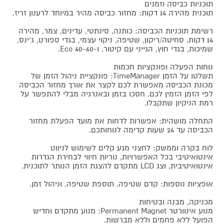
תוכניות כביסה וזמנים
תוכנית מהירה 14 דקות: מחזור כביסה מהיר במיוחד לרענון זריז.
רשימת תוכניות הכביסה: כותנה, סינתטי, עדינים, צמר, מהירה
14 דקות, סחיטה/ריקון, שטיפה, ניקוי עצמי, בגדי ספורט, ג'ינס,
שמיכות, בגדי חוץ, הגייני עם קיטור, ו-Eco 40-60.
נוחות הפעלה ופונקציות חכמות
תשלטו על הזמן TimeManager: פונקציית ניהול הזמן של
מכונת הכביסה מאפשרת לכם לקצר את אורך מחזור הכביסה
לפי הזמן הזמין לכם. חסכו בזמן ובאנרגיה מבלי להתפשר על
רמת הניקיון שתקבלו.
התחלה מושהית: אפשרות לדחות את מועד הפעלת מחזור
הכביסה עד 24 שעות קדימה לנוחותכם.
לוח בקרה וממשק: לחצני מגע קלים לשימוש לניווט
אינטואיטיבי בכל האפשרויות, נוריות חיווי לבחירת הגדרות
אינטואיטיבית, וצג LCD מתקדם להצגת הזמן הנותר לתוכנית.
אופציות נוספות: קדם שטיפה, תוספת שטיפה, וניהול זמן.
מכניקה, מבנה ובטיחות
מנוע אינוורטר Permanent Magnet: מנוע מתקדם וחדיש
הפועל ללא פחמים וללא מברשות.