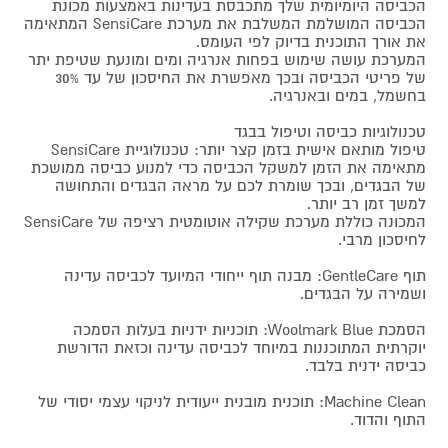
הכביסה היומיומית שלך מתכבסת בעדינות באמצעות מכונת
הכביסה המושלמת המשלבת את מערכת SensiCare המתאימה
את אורך התוכנית בדיוק לפי העומס.
המערכת עושה שימוש בפחות אנרגיה ומים ומונעת שטיפת יתר
של פריטי הכביסה ובכך מאפשרת את החיסכון של עד 30%
בחשמל, במים ובאנרגיה.
טכנולוגיות כביסה וטיפול בבגד
טיפול מותאם אישית בזמן קצר יותר: טכנולוגיית SensiCare
מתאימה את הזמן למשקל הכביסה כדי למנוע כביסה ממושכת
של הבגדים, ובכך שומרת לכם על מראה הבגדים והתחושה
למשך זמן רב יותר.
המכונה כוללת מערכת שקילה אוטומטית רציפה של SensiCare
לחיסכון מרבי.
תוף GentleCare: מבנה תוף ייחודי המיועד לכביסה עדינה
ושמירה על הבגדים.
הסמכת Woolmark Blue: תוכניות ידניות בעלות הסמכה
יוקרתית המתוכננות במיוחד לכביסה עדינה וכזאת הדורשת
כביסה ידנית בלבד.
Machine Clean: תוכנית מובנית ייעודית לניקוי עצמי יסודי של
התוף והדוד.