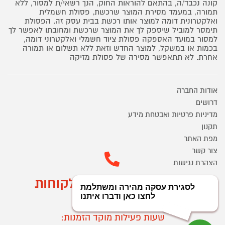
קונה נכבד/ה, בהתאם להוראות החוק, הנך רשאי/ת למסור, ללא
תמורה, במעמד מסירת המוצר שרכשת, פסולת חשמלית
ואלקטרונית דומה למוצר אותו רכשת בבית עסק זה. הפסולת
תימסר למוביל שיספק לך את המוצר שרכשת ומחובתו לאפשר לך
למסור במועד האספקה פסולת ציוד חשמלי ואלקטרוני דומה,
בכמות או במשקל, למוצר החדש וזאת ללא תשלום או תמורה
אחרת. לא תתאפשר מסירה של פסולת מזיקה
אודות החברה
דרושים
מדיניות פרטיות ואבטחת מידע
תקנון
מפת האתר
צור קשר
הצהרת נגישות
מוקד הזמנות ושירות לקוחות
03-9545370
שעות פעילות מוקד הזמנות: