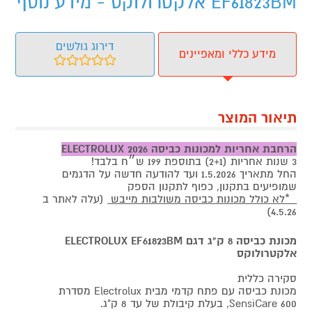
EF61823BM אלקטרולוקס - מידע נוסף
דירוג גולשים
מידע כללי ומאפיינים
תיאור המוצר
הרחבת אחריות למכונות כביסה ELECTROLUX 2026
3 שנות אחריות (2+1) בתוספת 199 ש״ח בלבד!
החל מתאריך 1.5.2026 ועד להודעה חדשה על הדגמים
שמופיעים בתקנון, כפוף לתקנון הספק
*לא כולל מכונות כביסה משולבות מייבש
(עלה לאתר ב
4.5.26)
מכונת כביסה 8 ק"ג דגם ELECTROLUX EF61823BM
אלקטרולוקס
סקירה כללית
מכונת כביסה עם פתח קדמי מבית Electrolux מסדרת
SensiCare 600, בעלת קיבולת של עד 8 ק"ג.