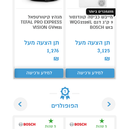
מהנמכרים ביותר
מייבש כביסה קונדנסור
מגהץ קיטורטפאל
9 ק"ג דגם WQG2328IL
TEFAL PRO EXPRESS
EEBOT
בוש BOSCH
VISION GV9821
X11 ברונזה
3,999
תן הצעה מעל
תן הצעה מעל
קנה 
1,276
3,125
ב-₪3,840
₪
₪
למידע ורכישה
למידע ורכישה
ל
Next
Previous
הפופולרים
5 שנות
5 שנות
5 ש