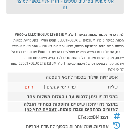
אני מעוניין בפרטים נוספים - חזרו אליי בקשר למוצר
זה
למה כדאי לקנות מכונת כביסה 8 ק"ג ELECTROLUX EF61823BM ב-P1000
מכונת כביסה 8 ק"ג ELECTROLUX EF61823BM קונים אונליין בקטגוריית מכונות
כביסה פתח חזית במחלקת כביסה, ייבוש ומדיחים בP1000 - אתר קניות ישראלי
בטוח, משתלם ונוח המציע מוצרים מומלצים במבצע. ב-P1000 אנו נותנים דגש על
איכות, מגוון, זמינות ושירות בלתי מתפשרים לצד קנייה מאובטחת ונוחה.
אצלנו, קניות באינטרנט של מכונת כביסה 8 ק"ג ELECTROLUX EF61823BM שוות
לך פי אלף!
אפשרויות שילוח בכפוף לתנאי אספקה
שליח
| עד 7 ימי עסקים |
חינם
במכירה זו ניתן לרכוש עד 1 בעלות משלוח אחד
במוצר זה ייתכנו שינויים ותוספות במחירי הובלה
לאזורים מרחקים וגובה קומות.
לצפייה לחץ כאן
דגם:
EF61823BM
אחריות:
שנה אחריות בכפוף לתעודת אחריות