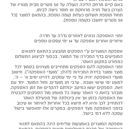
באם קיים מרחק הליכה העולה על 50 מטרים מבית מגוריו של
הצרכן בשל חניה מרוחקת או חוסר גישה לביתו,
תחול תוספת תשלום כעלות קומה נוספת, בהתאם למוצר (כל
50 מטרים יחשבו כקומה נוספת).
זמני האספקה נכונים לאזורים גדרה עד חדרה
איזורים אחרים אספקה עד 14 ימי עסקים נוספים
אספקת המוצרים ע"י הספקים תתבצע בהתאם לתנאים
המופיעים בדף המכירה של המוצר, בכפוף לביצוע התשלום
כמפורט בתקנון האתר.
זמני האספקה להם הספקים מתחייבים מצוינים בסמוך לכל
מוצר ומוצר בזירת המכירות (להלן: "מועדי האספקה"). חישוב
מועדי האספקה יהיה על פי ימי עסקים, דהיינו ימים א' – ה',
למעט ימי שישי ושבת , ערבי חג מועדים, וחול המועד. יחד עם
זאת, הספקים יעשו כמיטב יכולתם להקדים את זמן האספקה.
מובהר בזאת כי האתר עושה כל מאמץ מול הספקים להבטיח
את האספקה בזמן אך אין ביכולתה של מפעילת האתר
להתחייב לכך והיא לא תישא בכל אחריות לאיחור או עיכוב
בזמני האספקה מצד הספקים. במקרים אלו יתאפשר ביטול
עסקה ללא דמי ביטול.
אספקת המוצרים באמצעות שליחים הינה בהתאם לתנאי
האספקה של חברת המשלוחים מטעם הספקים, בהתאם