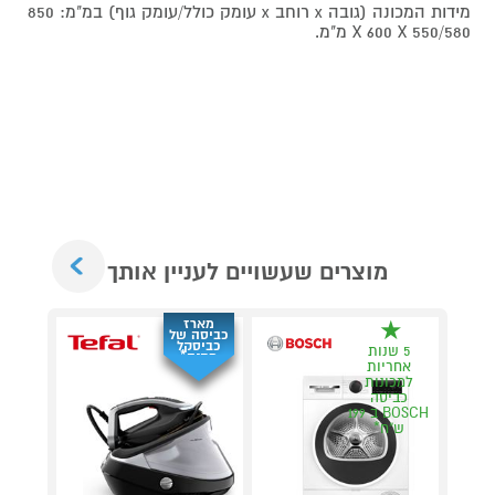
מידות המכונה (גובה x רוחב x עומק כולל/עומק גוף) במ"מ: 850
X 600 X 550/580 מ"מ.
Next
מוצרים שעשויים לעניין אותך
מארז
כביסה של
כביסקל
5 שנות
מתנה*
אחריות
למכונות
כביסה
BOSCH ב 199
ש"ח*