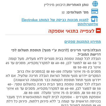
נותן האחריות:
היבואן מיניליין
מס' תשלומים:
12
למגוון מכונות כביסה של המותג
Electrolux
אלקטרולוקס
לצפייה בתנאי אספקה
מחירון התקנות ספקים
הובלה/פינוי חריגים (לרבות ע"י מנוף) תוספת תשלום לפי
דרישת המוביל
.
הובלה לכל קומה נוספת בבית מגורים ללא מעלית. מעל קומה
ב' 40-50 ₪ למוצר לבן, 60-80 ₪ למקרר/מקפיא, מסכים עד 65
אינץ' בין 50-80 ₪
מסכים מ-75 אינץ' ומעלה 80-100 ₪ (במסכים אלו ברוב
המקרים יידרש מנוף ותחול הוראת הובלה חריגה שלעיל. אם לא
יידרש מנוף תחול תוספת הקומות כבר מהקומה הראשונה)
הובלה לכל קומה נוספת בתוך הבית כרוכה בתשלום נוסף: 40-
50 ₪ למוצר לבן, 60-80 ₪ למקרר/מקפיא, מסכים עד 65 אינץ'
בין 50-80 ₪, מסכים מ-75 אינץ' ומעלה 80-100 ₪.
אספקת מקררים - אספקה לבית לקוח המתאפשרת דרך מעבר
בכניסה הראשית עד קומה ב' ללא פירוק דלתות, פירוק כל דלת
60 ₪ תוספת למוביל בבית.