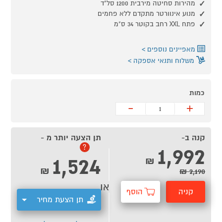
מהירות סחיטה מירבית 1200 סל"ד
מנוע אינוורטר מתקדם ללא פחמים
פתח XXL רחב בקוטר 34 ס"מ
מאפיינים נוספים
משלוח ותנאי אספקה
כמות
-
+
קנה ב-
תן הצעה יותר מ -
1,992
?
1,524
₪
₪
2,190 ₪
או
קניה
הוסף
תן הצעת מחיר
מהירה
לסל