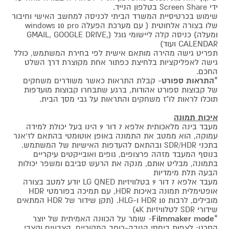
ידי Screen Share בטלפון הנייד.
שימוש בכרטיסיית המשרד הביתי לכניסה למחשב האישי וחיבור
שלו בצורה אלחוטית ( עם מערכת הפעלה windows 10 pro
ומעלה) כניסה קלה ליישומי גוגל (GMAIL, GOOGLE DRIVE,
CALENDAR ועוד)
תפריט גישה מהירה מותאם אישית לפי בחירת המשתמש, כולל
גישה לאפליקציות בלחיצת כפתור אחת מקוצרת דרך השלט
החכם.
*
התראות ספורט
- קבלת התראות כאשר משודרים משחקים
של קבוצות ספורט אהודות, ברגע שתבחרו קבוצות מועדפות
תוכלו לראות לו"ז משחקים והתראות על גבי מסך הבית.
איכות תמונה
מעבד בינה מלאכותית אלפא 7 דור 9 הינו בעל יכולת למידה
עמוקה, הוא ממטב את התמונה באופן אוטומטי בהתאם לז'אנר
בתכני SDR/HDR ובהתאם להעדפות האישיות של המשתמש.
בנוסף המעבד מזהה פרצופים, גופים ואובייקטים עיקריים
בתמונה, מבליט אותם, מנקה את הרעש סביבם ומשפר יכולות
הבעה תלת מימדיות
מעבד אלפא 7 דור 9 בטלוויזיות LG QNED יודע למטב בצורה
אופטימלית תמונה באיכות HDR, עם תמיכה בפורמטי HDR
מובילים, לרבות HDR 10 ו-HLG. (תקן שידור של HDR המתאים
שידורי SDR לטלוויזיות 4K)
*
Filmmaker mode
- שומר על הכוונה האמיתית של יוצר
הסרט: לצפות ביחסי הגובה-רוחב המקוריים, הצבעים וקצבי