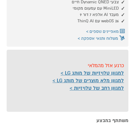
צבעי Dynamic QNED חיים
MiniLED עם עמעום מקומי
מעבד AI אלפא 7 דור 9
webOS 26 עם ThinQ AI
מאפיינים נוספים
משלוח ותנאי אספקה
כרגע אזל מהמלאי
למגוון טלויזיות של מותג LG
למגוון מלא מוצרים של מותג LG
למגוון רחב של טלויזיות
משתתף במבצע