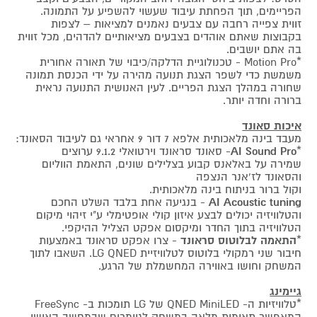
הפריימים, תוך הפחתת עיבוד שעשוי להשפיע על התמונה.
זווית צפייה רחבה עם צבעים נאמנים למציאות – לצפות
בקבוצות שאתם אוהדים בצבעים מציאותיים להדהים, מכל זווית
בה אתם יושבים.
*Motion Pro - טכנולוגיית הדלקה/כיבוי של תאורה אחורית
משמשת כדי לשפר הצגת תנועה מהירה על ידי הכנסת תמונה
שחורה במהלך הצגת הפריים. לעין האנושית התנועה נראית
ברורה וחדה יותר.
איכות סאונד
מעבד בינה מלאכותית אלפא 7 דור 9 אחראי גם לעיבוד הסאונד:
*
AI Sound Pro
- סאונד סראונד וירטואלי 9.1.2 ערוצים
שמירה על באלאנס קבוע בצלילים שונים, התאמת הווליום
והסאונד לז'אנר הנצפה
וקול ברור בניתוח בינה מלאכותית.
AI Acoustic tuning
- בנגיעה אחת בלבד השלט החכם
והטלוויזיה יכולים לבצע איזון קולי אופטימלי ע"י זיהוי מיקום
הטלוויזיה בתוך החדר ומיקסום אפקט הצליל ההיקפי.
*
התאמה לבלוטוס סראונד
- צרו אפקט סראונד באמצעות
חיבור שני רמקולי בלוטוס לטלוויזיית LG QNED. השאבו לתוך
המשחק וחושו באווירה המחשמלת של הרגע.
גיימינג
*טלוויזיות ה- QNED MiniLED של LG תומכות ב- FreeSync
המאפשר תאימות מלאה במשחק לגיימרים שבמחשב האישי