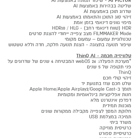
AI PICTUR
- שיפור תמונה באמצעות AI
שליטה בבהירות באמצעות AI
שדרוג תוכן באמצעות AI
זיהוי סוג התוכן והתאמתו באמצעות AI
מיפוי גוונים דינאמי בזמן אמת
HDR (טווח דינאמי רחב) - HDR10 / HLG
FILMMAKER Mode מצב צפייה ייחודי להצגת סרטים
טכנולוגיית עמעום – עמעום מקומי
שיפור תנועה בתצוגה - הצגת תנועה חלקה, חדה וללא טשטוש
טלוויזיה חכמה - ThinQ AI
*מערכת הפעלה: webOS 26 המבטיחה 4 שנים של שדרוגים על
פני תקופה של 5 שנים
ThinQ
זיהוי קולי חכם
שלט חכם שזז בתנועת יד
תומך ב-Apple Home/Apple Airplay2/Google Cast
חנות אפליקציות בינלאומיות ומקומיות
דפדפן אינטרנט מלא
מוכנות תמידית
חלוקת המסך לצפייה מקבילה ממקורות שונים
תמיכה במצלמת USB
משרד ביתי
כרטיסית מוזיקה
כרטיסיית ספורט