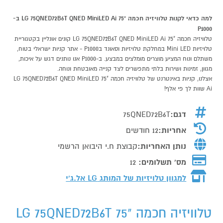
למה כדאי לקנות טלוויזיה חכמה "75 LG 75QNED72B6T QNED MiniLED Ai ב-
P1000
טלוויזיה חכמה "75 LG 75QNED72B6T QNED MiniLED Ai קונים אונליין בקטגוריית
טלויזיות Mini LED במחלקת טלויזיות וסאונד בP1000 - אתר קניות ישראלי בטוח,
משתלם ונוח המציע מוצרים מומלצים במבצע. ב-P1000 אנו נותנים דגש על איכות,
מגוון, זמינות ושירות בלתי מתפשרים לצד קנייה מאובטחת ונוחה.
אצלנו, קניות באינטרנט של טלוויזיה חכמה "75 LG 75QNED72B6T QNED MiniLED
Ai שוות לך פי אלף!
דגם:
75QNED72B6T
אחריות:
12 חודשים
נותן האחריות:
קבוצת ח.י היבואן הרשמי
מס' תשלומים:
12
למגוון טלויזיות של המותג
LG אל.ג'י
טלוויזיה חכמה "75 LG 75QNED72B6T