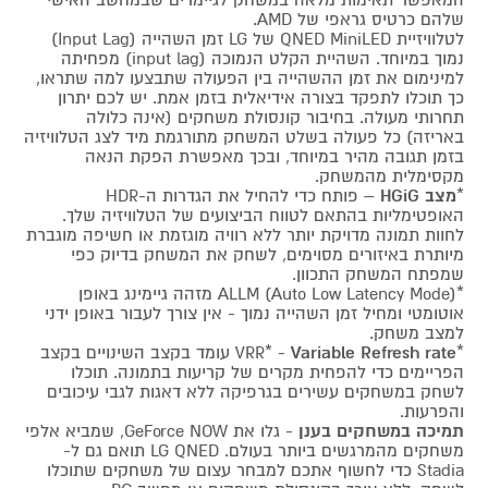
שלהם כרטיס גראפי של AMD.
לטלוויזיית QNED MiniLED של LG זמן השהייה (Input Lag)
נמוך במיוחד. השהיית הקלט הנמוכה (input lag) מפחיתה
למינימום את זמן ההשהייה בין הפעולה שתבצעו למה שתראו,
כך תוכלו לתפקד בצורה אידיאלית בזמן אמת. יש לכם יתרון
תחרותי מעולה. בחיבור קונסולת משחקים (אינה כלולה
באריזה) כל פעולה בשלט המשחק מתורגמת מיד לצג הטלוויזיה
בזמן תגובה מהיר במיוחד, ובכך מאפשרת הפקת הנאה
מקסימלית מהמשחק.
*
מצב HGiG
– פותח כדי להחיל את הגדרות ה-HDR
האופטימליות בהתאם לטווח הביצועים של הטלוויזיה שלך.
לחוות תמונה מדויקת יותר ללא רוויה מוגזמת או חשיפה מוגברת
מיותרת באיזורים מסוימים, לשחק את המשחק בדיוק כפי
שמפתח המשחק התכוון.
*ALLM (Auto Low Latency Mode) מזהה גיימינג באופן
אוטומטי ומחיל זמן השהייה נמוך - אין צורך לעבור באופן ידני
למצב משחק.
*VRR* -
Variable Refresh rate
עומד בקצב השינויים בקצב
הפריימים כדי להפחית מקרים של קריעות בתמונה. תוכלו
לשחק במשחקים עשירים בגרפיקה ללא דאגות לגבי עיכובים
והפרעות.
תמיכה במשחקים בענן
- גלו את GeForce NOW, שמביא אלפי
משחקים מהמרגשים ביותר בעולם. LG QNED תואם גם ל-
Stadia כדי לחשוף אתכם למבחר עצום של משחקים שתוכלו