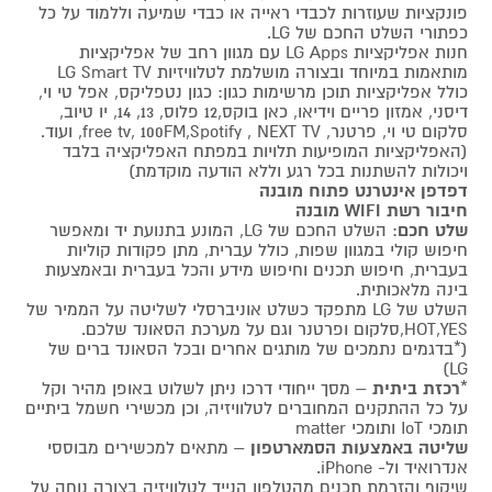
פונקציות שעוזרות לכבדי ראייה או כבדי שמיעה וללמוד על כל
כפתורי השלט החכם של LG.
חנות אפליקציות LG Apps עם מגוון רחב של אפליקציות
מותאמות במיוחד ובצורה מושלמת לטלוויזיות LG Smart TV
כולל אפליקציות תוכן מרשימות כגון: כגון נטפליקס, אפל טי וי,
דיסני, אמזון פריים וידיאו, כאן בוקס,12 פלוס, 13, 14, יו טיוב,
סלקום טי וי, פרטנר, free tv, 100FM,Spotify , NEXT TV, ועוד.
(האפליקציות המופיעות תלויות במפתח האפליקציה בלבד
ויכולות להשתנות בכל רגע וללא הודעה מוקדמת)
דפדפן אינטרנט פתוח מובנה
חיבור רשת WIFI מובנה
שלט חכם
: השלט החכם של LG, המונע בתנועת יד ומאפשר
חיפוש קולי במגוון שפות, כולל עברית, מתן פקודות קוליות
בעברית, חיפוש תכנים וחיפוש מידע והכל בעברית ובאמצעות
בינה מלאכותית.
השלט של LG מתפקד כשלט אוניברסלי לשליטה על הממיר של
HOT,YES,סלקום ופרטנר וגם על מערכת הסאונד שלכם.
(*בדגמים נתמכים של מותגים אחרים ובכל הסאונד ברים של
LG)
*
רכזת ביתית
– מסך ייחודי דרכו ניתן לשלוט באופן מהיר וקל
על כל ההתקנים המחוברים לטלוויזיה, וכן מכשירי חשמל ביתיים
תומכי IoT ותומכי matter
שליטה באמצעות הסמארטפון
– מתאים למכשירים מבוססי
אנדרואיד ול- iPhone.
שיקוף והזרמת תכנים מהטלפון הנייד לטלוויזיה בצורה נוחה על