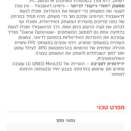
לשחק, ללא צורך בקונסולת משחקים או מחשב PC.
ממשק ייחודי וייעודי לגיימר
– גיימינג דאשבורד - אין צורך
לעצור את המשחק כדי לשנות את ההגדרות. תוכלו לגשת
לדאשבורד הגיימינג שלכם תוך כדי משחק. תהיו תמיד במרחק
של כמה קליקים מהגדרת המשחק האידיאלית, ותוכלו אף
לבדוק את קצה הרענון בזמן אמת. דרך הדאשבורד תוכלו לגשת
בלחיצה אחת גם לממטב המשחקים -Game Optimizer* מגדיר
עבורכם את ההגדרות האידיאליות בהתאם לז'אנר. צמצום
השהייה במשחקי ספורט, זיהוי אויבים במשחקי FPS וחוויית
תהילה אמיתית של הדמויות בהרפתקאות RPG. לצלול עמוק
יותר לתוך השכלולים ולשחק את המשחק בצורה
האולטימטיבית.
ידידותית לסביבה
– האריזה של LG QNED MiniLED עוצבה
מחדש תוך שימוש בהדפסה בצבע יחיד ובקופסה הניתנת
למחזור.
מפרט טכני
נתוני מסך