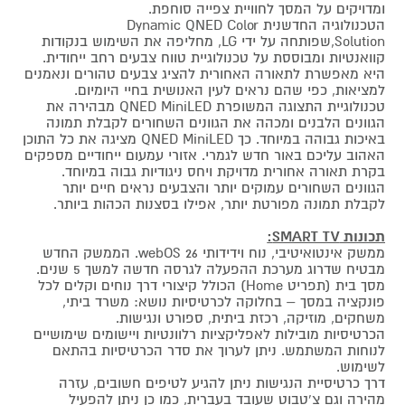
ומדויקים על המסך לחוויית צפייה סוחפת.
הטכנולוגיה החדשנית Dynamic QNED Color
Solution,שפותחה על ידי LG, מחליפה את השימוש בנקודות
קוואנטיות ומבוססת על טכנולוגיית טווח צבעים רחב ייחודית.
היא מאפשרת לתאורה האחורית להציג צבעים טהורים ונאמנים
למציאות, כפי שהם נראים לעין האנושית בחיי היומיום.
טכנולוגיית התצוגה המשופרת QNED MiniLED מבהירה את
הגוונים הלבנים ומכהה את הגוונים השחורים לקבלת תמונה
באיכות גבוהה במיוחד. כך QNED MiniLED מציגה את כל התוכן
האהוב עליכם באור חדש לגמרי. אזורי עמעום ייחודיים מספקים
בקרת תאורה אחורית מדויקת ויחס ניגודיות גבוה במיוחד.
הגוונים השחורים עמוקים יותר והצבעים נראים חיים יותר
לקבלת תמונה מפורטת יותר, אפילו בסצנות הכהות ביותר.
תכונות SMART TV:
ממשק אינטואיטיבי, נוח וידידותי 26 webOS. הממשק החדש
מבטיח שדרוג מערכת ההפעלה לגרסה חדשה למשך 5 שנים.
מסך בית (תפריט Home) הכולל קיצורי דרך נוחים וקלים לכל
פונקציה במסך – בחלוקה לכרטיסיות נושא: משרד ביתי,
משחקים, מוזיקה, רכזת ביתית, ספורט ונגישות.
הכרטיסיות מובילות לאפליקציות רלוונטיות ויישומים שימושיים
לנוחות המשתמש. ניתן לערוך את סדר הכרטיסיות בהתאם
לשימוש.
דרך כרטיסיית הנגישות ניתן להגיע לטיפים חשובים, עזרה
מהירה וגם צ'טבוט שעובד בעברית, כמו כן ניתן להפעיל