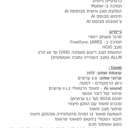
כרטיסיית גיימינג
תמיכה ב-Matter
המלצת תוכן אישית מבוססת AI
חיפוש מבוסס AI
צ'אטבוט מבוסס AI
גיימינג
סרגל משחק ייחודי
תמיכה ב- FreeSync (AMD)
מצב HGIG
התאמת קצב ריענון משתנה (VRR) עד 60 הרץ
ALLM (מצב השהייה נמוכה אוטומטית)
סאונד:
עוצמת שמע:
20W
ערוצי שמע:
2.0 ערוצים
כיוון הרמקולים - למטה
Ai sound
- סאונד וירטואלי 9.1.2 ערוצים
שיפור קול דובר אנושי
תואם WiSA (עד 2.1 ערוצים)
סנכרון סאונד עם התקן חיצוני
שיתוף מצב סאונד
השמעת סאונד בו זמנית מהטלוויזיה ומהתקן חיצוני
חיבור רמקולי בלוטוס לסאונד סראונד
כוונון אקוסטי חכם