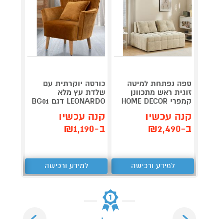
ספה נפתחת למיטה
כורסה יוקרתית עם
מערכת
זוגית ראש מתכוונן
שלדת עץ מלא
CD-30
קמפרי HOME DECOR
LEONARDO דגם BG01
קנה 
קנה עכשיו
קנה עכשיו
ב-₪327
ב-₪2,490
ב-₪1,190
למידע ורכישה
למידע ורכישה
ל
Next
Previous