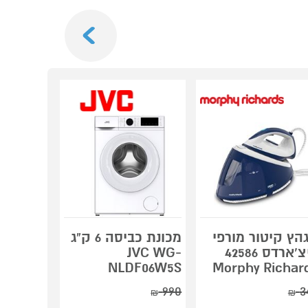
Next
הץ קיטור מורפי
מכונת כביסה 6 ק"ג
ריצ'ארדס 42586
JVC WG-
מגהץ קיט
NLDF06W5S
Morphy Richar
T8230E1
990
3
קנה עכש
₪
₪