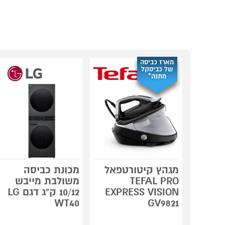
מארז כביסה
של כביסקל
מתנה*
מגהץ קיטורטפאל
מכונת כביסה
TEFAL PRO
משולבת מייבש
EXPRESS VISION
10/12 ק"ג דגם LG
WT40
GV9821