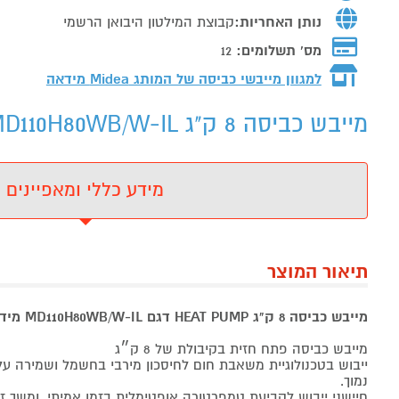
נותן האחריות:
קבוצת המילטון היבואן הרשמי
מס' תשלומים:
12
למגוון מייבשי כביסה של המותג
Midea מידאה
מייבש כביסה 8 ק"ג MIDEA HEAT PUMP MD110H80WB/W-IL - מידע נוסף
מידע כללי ומאפיינים
תיאור המוצר
מייבש כביסה 8 ק"ג HEAT PUMP דגם MD110H80WB/W-IL מידאה MIDEA
מייבש כביסה פתח חזית בקיבולת של 8 ק״ג
ייבוש בטכנולוגיית משאבת חום לחיסכון מירבי בחשמל ושמירה על
נמוך.
חיישני ייבוש לקביעת טמפרטורה אופטימלית בזמן אמיתי, ומשך זמן