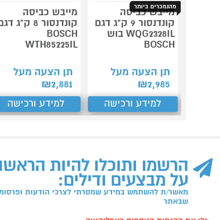
מהנמכרים ביותר
מייבש כביסה
מייבש כביסה
קונדנסור 9 ק"ג דגם
קונדנסור 8 ק"ג דג
WQG2328IL בוש
BOSCH
WTH85225IL
BOSCH
תן הצעה מעל
תן הצעה מעל
₪
2,881
₪
2,985
למידע ורכישה
למידע ורכישה
הרשמו ותוכלו להיות הראשו
על מבצעים ודילים:
מאשר/ת להשתמש במידע שמסרתי לצרכי הודעות ופרסומו
שבאתר