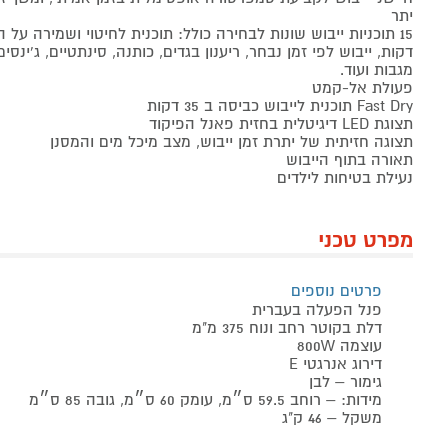
יתר
דקות, ייבוש לפי זמן נבחר, ריענון בגדים, כותנה, סינתטיים, ג'ינסי
מגבות ועוד.
פעולת אל-קמט
Fast Dry תוכנית לייבוש כביסה ב 35 דקות
תצוגת LED דיגיטלית בחזית פאנל הפיקוד
תצוגה חזיתית של יתרת זמן ייבוש, מצב מיכל מים והמסנן
תאורה בתוף הייבוש
נעילת בטיחות לילדים
מפרט טכני
פרטים נוספים
פנל הפעלה בעברית
דלת בקוטר רחב ונוח 375 מ"מ
עוצמה 800W
דירוג אנרגטי E
גימור – לבן
מידות: – רוחב 59.5 ס״מ, עומק 60 ס״מ, גובה 85 ס״מ
משקל – 46 ק"ג