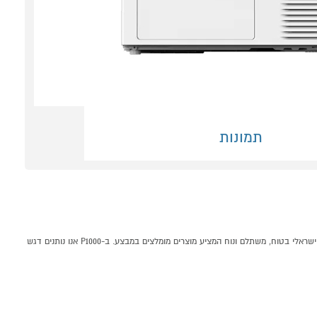
תמונות
מייבש כביסה 8 ק"ג MIDEA HEAT PUMP MD110H80WB/W-IL קונים אונליין בקטגוריית מייבש כביסה עם קונדנסור - מעבה במחלקת כביסה, ייבוש ומדיחים בP1000 - אתר קניות ישראלי בטוח, משתלם ונוח המציע מוצרים מומלצים במבצע. ב-P1000 אנו נותנים דגש