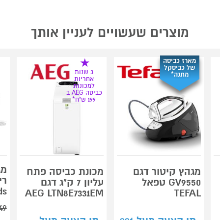
מוצרים שעשויים לעניין אותך
מארז כביסה
של כביסקל
3 שנות
מתנה*
אחריות
למכונות
כביסה AEG ב
199 ש"ח*
מג
מגהץ קיטור דגם
מכונת כביסה פתח
GV9550 טפאל
עליון 7 ק"ג דגם
ds
AEG LTN8E7331EM
TEFAL
49