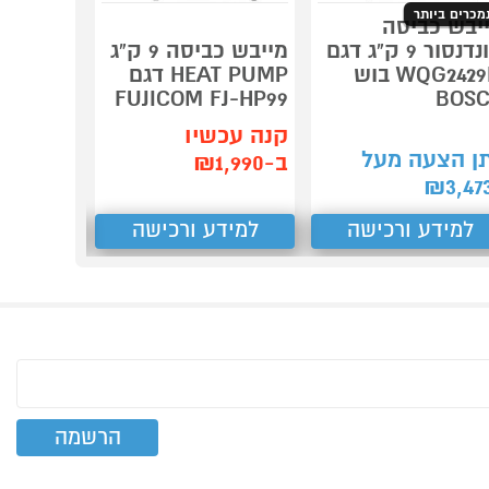
מכרים ביותר
יבש כביסה
קונדנסור 9 ק"ג דגם
מייבש כביסה 9 ק"ג
 BT682W
WQG2429IL בוש
HEAT PUMP דגם
at Pump
FUJICOM FJ-HP99
BOS
קנה עכשיו
תן הצע
ן הצעה מעל
ב-₪1,990
₪
2,137
₪
3,47
למידע ורכישה
למידע ורכישה
למידע