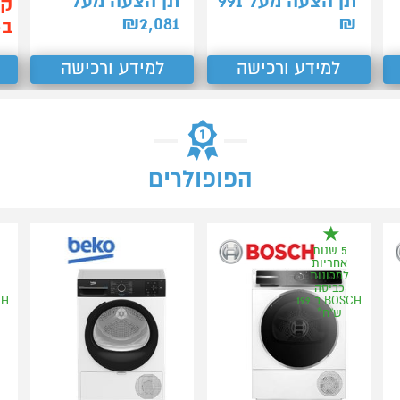
תן הצעה מעל
991
תן הצעה מעל
קנ
₪
2,081
₪
ב-40
למידע ורכישה
למידע ורכישה
הפופולרים
5 שנות
אחריות
למכונות
כביסה
BOSCH ב 199
ש"ח*