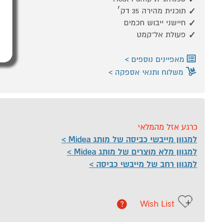
תוכנית מהירה ‎35 דק׳
חיישני ייבוש חכמים
פעולת אל־קמט
מאפיינים נוספים
משלוח ותנאי אספקה
כרגע אזל מהמלאי
למגוון מייבשי כביסה של מותג Midea
למגוון מלא מוצרים של מותג Midea
למגוון רחב של מייבשי כביסה
Wish List
?