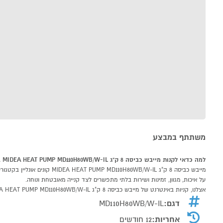
משתתף במבצע
למה כדאי לקנות מייבש כביסה 8 ק"ג MIDEA HEAT PUMP MD110H80WB/W-IL ב-P1000
על איכות, מגוון, זמינות ושירות בלתי מתפשרים לצד קנייה מאובטחת ונוחה.
אצלנו, קניות באינטרנט של מייבש כביסה 8 ק"ג MIDEA HEAT PUMP MD110H80WB/W-IL שוות לך פי אלף!
דגם:
MD110H80WB/W-IL
אחריות:
12 חודשים