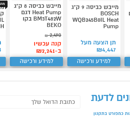
מהנ
מייבש כביסה 8 ק"ג
מייבש כביסה 9 ק"ג
מי
Heat Pump דגם
ם
BOSCH
BM3T482W בקו
WQB245B0IL Heat
BEKO
CH
Pump
2,490
₪
תן הצעה מעל
ת
קנה עכשיו
3
₪
4,447
ב-₪2,241
למידע ורכישה
למידע ורכישה
נים לדעת
ת כמפורט בתקנון