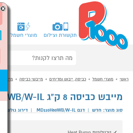
×
תקשורת וצילום
מוצרי חשמל
מח
ראשי
מוצרי חשמל
כביסה, ייבוש ומדיחים
מייבשי כביסה
מייבש כ
מייבש כביסה 8 ק"ג MIDEA HEAT PUMP MD110H80WB/W-IL
סוג מוצר: חדש
|
דגם MD110H80WB/W-IL
|
דירוג גולשים
טכנולוגיית Heat Pump