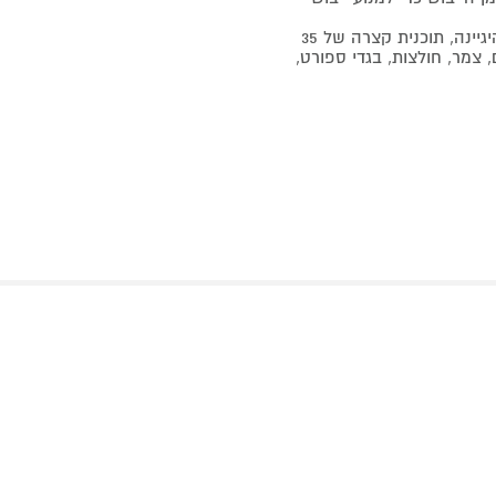
15 תוכניות ייבוש שונות לבחירה כולל: תוכנית לחיטוי ושמירה על היגיינה, תוכנית קצרה של 35
ם, צמר, חולצות, בגדי ספורט,