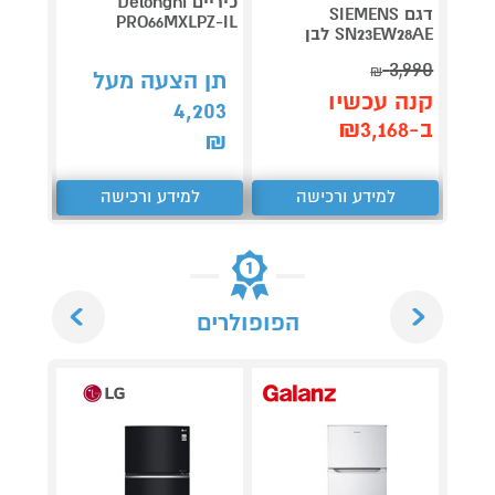
כיריים Delonghi
דגם SIEMENS
דג
PRO66MXLPZ-IL
SN23EW28AE לבן
PRO טינקו
2,890
3,990
₪
תן הצעה מעל
קנה עכשיו
קנה 
4,203
ב-₪3,168
ב-₪2,290
₪
למידע ורכישה
למידע ורכישה
ל
Next
Previous
הפופולרים