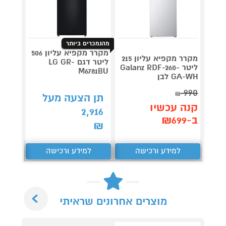
מהנמכרים ביותר
מקרר מקפיא עליון 506
מקרר מקפיא עליון 215
ליטר דגם LG GR-
ליטר Galanz RDF-260-
M6781BU
GA-WH לבן
0S DS
4,470
990
₪
תן הצעה מעל
קנה עכשיו
קנה 
2,916
ב-₪699
ב-₪3,890
₪
למידע ורכישה
למידע ורכישה
ל
Next
מוצרים אחרונים שראיתי