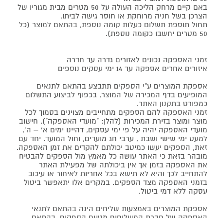
באם קיים מרחק הליכה העולה על 50 מטרים מבית מגוריו של
הצרכן בשל חניה מרוחקת או חוסר גישה לביתו,
תחול תוספת תשלום כעלות קומה נוספת, בהתאם למוצר (כל
50 מטרים יחשבו כקומה נוספת).
זמני האספקה נכונים לאזורים גדרה עד חדרה
איזורים אחרים אספקה עד 14 ימי עסקים נוספים
אספקת המוצרים ע"י הספקים תתבצע בהתאם לתנאים
המופיעים בדף המכירה של המוצר, בכפוף לביצוע התשלום
כמפורט בתקנון האתר.
זמני האספקה להם הספקים מתחייבים מצוינים בסמוך לכל
מוצר ומוצר בזירת המכירות (להלן: "מועדי האספקה"). חישוב
מועדי האספקה יהיה על פי ימי עסקים, דהיינו ימים א' – ה',
למעט ימי שישי ושבת , ערבי חג מועדים, וחול המועד. יחד עם
זאת, הספקים יעשו כמיטב יכולתם להקדים את זמן האספקה.
מובהר בזאת כי האתר עושה כל מאמץ מול הספקים להבטיח
את האספקה בזמן אך אין ביכולתה של מפעילת האתר
להתחייב לכך והיא לא תישא בכל אחריות לאיחור או עיכוב
בזמני האספקה מצד הספקים. במקרים אלו יתאפשר ביטול
עסקה ללא דמי ביטול.
אספקת המוצרים באמצעות שליחים הינה בהתאם לתנאי
האספקה של חברת המשלוחים מטעם הספקים, בהתאם