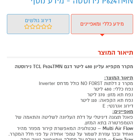
P624TMN נירוסטה - מידע נוסף
דירוג גולשים
מידע כללי ומאפיינים
תיאור המוצר
מקרר מקפיא עליון 480 ליטר דגם TCL P624TMN נירוסטה
תיאור המוצר:
מקרר 2 דלתות NO FORST כולל מדחס Inverter
נפח כללי: 480 ליטר
נפח תא מזון: 370 ליטר
נפח תא הקפאה: 110 ליטר
דירוג אנרגטי: E
מאפיינים:
פאנל תצוגה דיגיטלי על דלת העליונה לשליטה והתאמה של
הטמפרטורה בתא המזון.
Multi Air Flow
– טכנולוגיה המאפשרת קירור מפוזר מהיר
ואחיד ובכך עוזרת לשמור על טמפ' אחידה על פני חלל המקרר.
Easy Tray
– מגש נשלף על מסילה שמאפשר גישה נוחה