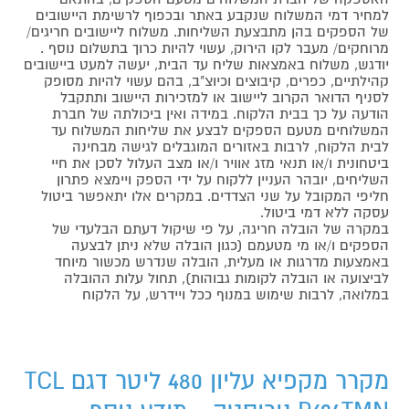
למחיר דמי המשלוח שנקבע באתר ובכפוף לרשימת היישובים
של הספקים בהן מתבצעת השליחות. משלוח ליישובים חריגים/
מרוחקים/ מעבר לקו הירוק, עשוי להיות כרוך בתשלום נוסף .
יודגש, משלוח באמצאות שליח עד הבית, יעשה למעט ביישובים
קהילתיים, כפרים, קיבוצים וכיוצ"ב, בהם עשוי להיות מסופק
לסניף הדואר הקרוב ליישוב או למזכירות היישוב ותתקבל
הודעה על כך בבית הלקוח. במידה ואין ביכולתה של חברת
המשלוחים מטעם הספקים לבצע את שליחות המשלוח עד
לבית הלקוח, לרבות באזורים המוגבלים לגישה מבחינה
ביטחונית ו/או תנאי מזג אוויר ו/או מצב העלול לסכן את חיי
השליחים, יובהר העניין ללקוח על ידי הספק ויימצא פתרון
חליפי המקובל על שני הצדדים. במקרים אלו יתאפשר ביטול
עסקה ללא דמי ביטול.
במקרה של הובלה חריגה, על פי שיקול דעתם הבלעדי של
הספקים ו/או מי מטעמם (כגון הובלה שלא ניתן לבצעה
באמצעות מדרגות או מעלית, הובלה שנדרש מכשור מיוחד
לביצועה או הובלה לקומות גבוהות), תחול עלות ההובלה
במלואה, לרבות שימוש במנוף ככל ויידרש, על הלקוח
מקרר מקפיא עליון 480 ליטר דגם TCL