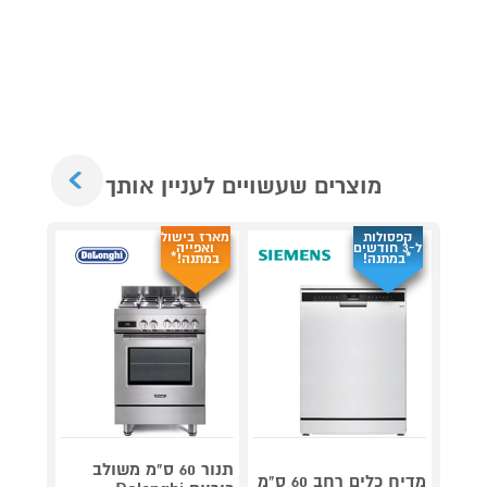
Next
מוצרים שעשויים לעניין אותך
קפסולות
מארז בישול
4 תמ
ל-3 חודשים
ואפייה
ניקו
*במתנה!
במתנה!*
NECO
במתנ
תנור 60 ס"מ משולב
מדיח כלים רחב 60 ס"מ
שואב 