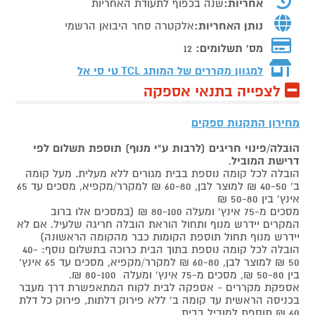
אחריות:
שנה בכפוף לתעודת האחריות
נותן האחריות:
אלקטרה סחר היבואן הרשמי
מס' תשלומים:
12
למגוון מקררים של המותג
TCL טי סי אל
לצפייה בתנאי אספקה
מחירון התקנות ספקים
הובלה/פינוי חריגים (לרבות ע"י מנוף) תוספת תשלום לפי
דרישת המוביל
.
הובלה לכל קומה נוספת בבית מגורים ללא מעלית. מעל קומה
ב' 40-50 ₪ למוצר לבן, 60-80 ₪ למקרר/מקפיא, מסכים עד 65
אינץ' בין 50-80 ₪
מסכים מ-75 אינץ' ומעלה 80-100 ₪ (במסכים אלו ברוב
המקרים יידרש מנוף ותחול הוראת הובלה חריגה שלעיל. אם לא
יידרש מנוף תחול תוספת הקומות כבר מהקומה הראשונה)
הובלה לכל קומה נוספת בתוך הבית כרוכה בתשלום נוסף: 40-
50 ₪ למוצר לבן, 60-80 ₪ למקרר/מקפיא, מסכים עד 65 אינץ'
בין 50-80 ₪, מסכים מ-75 אינץ' ומעלה 80-100 ₪.
אספקת מקררים - אספקה לבית לקוח המתאפשרת דרך מעבר
בכניסה הראשית עד קומה ב' ללא פירוק דלתות, פירוק כל דלת
60 ₪ תוספת למוביל בבית.