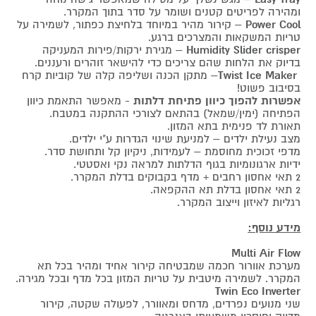
ומהירה לפריטים קטנים ושומר על סדר בתוך המקרר.
Power Cool
– קירור מהיר במיוחד בלחיצת כפתור, לשמירה על
טריות המשקאות והמצרכים ברגע.
Humidity Slider crisper
– מגירת ירקות/פירות המעניקה
בדיוק את הלחות שהם צריכים כדי להישאר זוהרים ורעננים.
Twist Ice Maker
– מתקן הכנה ושליפה קלה של קוביות קרח
בסיבוב פשוט!
אפשרות להפוך כיוון פתיחת דלתות
- מאפשר התאמת כיוון
הפתיחה (ימין/שמאל) בהתאם לצורכי ההתקנה במטבח.
תאורת לד פנימית בתא המזון.
מצב נעילת ילדים – למניעת שינוי הגדרות ע"י ילדים.
מדפי זכוכית מחוסמת – לעמידות, ניקיון קל ותחושת סדר.
ידיות ארגונומיות בגוף הדלתות למראה נקי ואסטטי.
2 תאי אחסון רחבים + מדף בקבוקים בדלת המקרר.
2 תאי אחסון בדלת תא ההקפאה.
רגליות לאיזון וייצוב המקרר.
מידע נוסף:
Multi Air Flow
מערכת אוורור חכמה שמבטיחה קירור אחיד ומהיר בכל תא
המקרר. לשמירה מיטבית על טריות המזון בכל מדף ובכל מגירה.
Twin Eco Inverter
שני מנועים נפרדים, מדחס ומאוורר, לפעולה שקטה, קירור