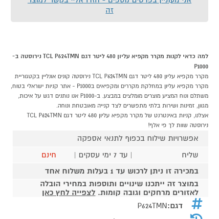
זה
למה כדאי לקנות מקרר מקפיא עליון 480 ליטר דגם TCL P624TMN נירוסטה ב-
P1000
מקרר מקפיא עליון 480 ליטר דגם TCL P624TMN נירוסטה קונים אונליין בקטגוריית
מקרר מקפיא עליון במחלקת מקררים ומקפיאים בP1000 - אתר קניות ישראלי בטוח,
משתלם ונוח המציע מוצרים מומלצים במבצע. ב-P1000 אנו נותנים דגש על איכות,
מגוון, זמינות ושירות בלתי מתפשרים לצד קנייה מאובטחת ונוחה.
אצלנו, קניות באינטרנט של מקרר מקפיא עליון 480 ליטר דגם TCL P624TMN
נירוסטה שוות לך פי אלף!
אפשרויות שילוח בכפוף לתנאי אספקה
שליח
| עד 7 ימי עסקים |
חינם
במכירה זו ניתן לרכוש עד 1 בעלות משלוח אחד
במוצר זה ייתכנו שינויים ותוספות במחירי הובלה
לאזורים מרחקים וגובה קומות.
לצפייה לחץ כאן
דגם:
P624TMN