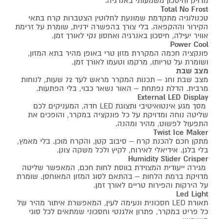
מדויק וחיסכון משמעותי באנרגיה.
Total No Frost
טכנולוגיה מתקדמת שמונעת לחלוטין הצטברות קרח בתאי
הקירור וההקפאה. בלי צורך בהפשרה ידנית, שומרת על זרימת
אוויר יעילה, חיסכון באנרגיה ואחסון נקי לאורך זמן.
Power Cool
פונקציה חכמה המקררת מזון טרי באופן מהיר בתא המזון,
ושומרת על טריותו, מרקמו וטעמו לאורך זמן.
מצב שבת
מצב שבת וחג – תכנות המקרר מראש לעד 72 שעות, לנוחות
מרבית. הדלת נפתחת – האור נשאר כבוי, בלי הפתעות.
External LED Display
מסך מגע אינטואיטיבי ותצוגת LED חדה, המעניקים לכם
שליטה נוחה ומדויקת על כל פונקציה במקרר, והופכים את
התפעול לפשוט, מהיר ומהנה.
Twist Ice Maker
מתקן חכם להכנת קרח – סיבוב קטן, והקרח מוכן. בלי מאמץ,
בלי בלגן. אידיאלי לאירוח, לקיץ ולכל משקה צונן.
Humidity Slider Crisper
מגירה ייעודית המצוידת בווסת לחות חכם, המאפשר שליטה
מדויקת ברמת הלחות – בהתאם לסוג המזון המאוחסן. שומרת
על הירקות והפירות טריים לאורך זמן.
Led Light
תאורת LED חסכונית ונעימה לעין, המאפשרת איתור מהיר של
כל פריט במקרר, פתרון אלגנטי וחסכוני שמתאים לכל סוגי