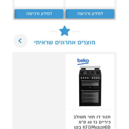
למידע ורכישה
למידע ורכישה
ל
Next
מוצרים אחרונים שראיתי
תנור דו תאי משולב
כיריים גז 60 ס"מ
KFDM62129BB בקו