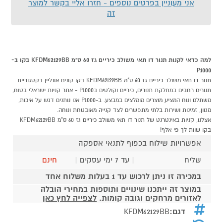
אני מעוניין בפרטים נוספים - חזרו אליי בקשר למוצר
זה
למה כדאי לקנות תנור דו תאי משולב כיריים גז 60 ס"מ KFDM62129BB בקו ב-
P1000
תנור דו תאי משולב כיריים גז 60 ס"מ KFDM62129BB בקו קונים אונליין בקטגוריית
תנורים רחבים במחלקת תנורים, כיריים וקולטים בP1000 - אתר קניות ישראלי בטוח,
משתלם ונוח המציע מוצרים מומלצים במבצע. ב-P1000 אנו נותנים דגש על איכות,
מגוון, זמינות ושירות בלתי מתפשרים לצד קנייה מאובטחת ונוחה.
אצלנו, קניות באינטרנט של תנור דו תאי משולב כיריים גז 60 ס"מ KFDM62129BB
בקו שוות לך פי אלף!
אפשרויות שילוח בכפוף לתנאי אספקה
שליח
| עד 7 ימי עסקים |
חינם
במכירה זו ניתן לרכוש עד 1 בעלות משלוח אחד
במוצר זה ייתכנו שינויים ותוספות במחירי הובלה
לאזורים מרחקים וגובה קומות.
לצפייה לחץ כאן
דגם:
KFDM62129BB