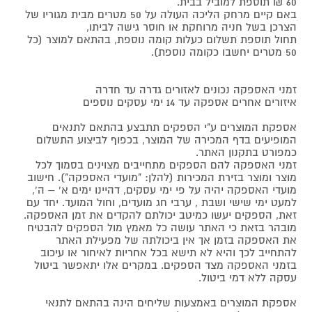
60 ₪ תוספת למוביל בבית.
באם קיים מרחק הליכה העולה על 50 מטרים מבית מגוריו של
הצרכן בשל חניה מרוחקת או חוסר גישה לביתו,
תחול תוספת תשלום כעלות קומה נוספת, בהתאם למוצר (כל
50 מטרים יחשבו כקומה נוספת).
זמני האספקה נכונים לאזורים גדרה עד חדרה
איזורים אחרים אספקה עד 14 ימי עסקים נוספים
אספקת המוצרים ע"י הספקים תתבצע בהתאם לתנאים
המופיעים בדף המכירה של המוצר, בכפוף לביצוע התשלום
כמפורט בתקנון האתר.
זמני האספקה להם הספקים מתחייבים מצוינים בסמוך לכל
מוצר ומוצר בזירת המכירות (להלן: "מועדי האספקה"). חישוב
מועדי האספקה יהיה על פי ימי עסקים, דהיינו ימים א' – ה',
למעט ימי שישי ושבת , ערבי חג מועדים, וחול המועד. יחד עם
זאת, הספקים יעשו כמיטב יכולתם להקדים את זמן האספקה.
מובהר בזאת כי האתר עושה כל מאמץ מול הספקים להבטיח
את האספקה בזמן אך אין ביכולתה של מפעילת האתר
להתחייב לכך והיא לא תישא בכל אחריות לאיחור או עיכוב
בזמני האספקה מצד הספקים. במקרים אלו יתאפשר ביטול
עסקה ללא דמי ביטול.
אספקת המוצרים באמצעות שליחים הינה בהתאם לתנאי