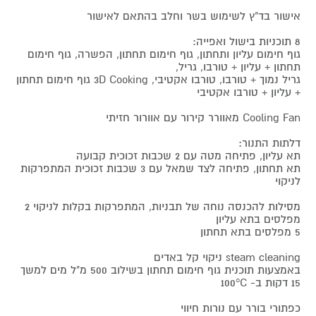
אישור בד"ץ לשימוש בשר וחלב בהתאם לאישור
8 תוכניות בישול ואפייה:
גוף חימום עליון ותחתון, גוף חימום תחתון, הפשרה, גוף חימום
תחתון + עליון + טורבו, גריל,
גריל נמוך + טורבו, טורבו אקטיבי, 3D Cooking גוף חימום תחתון
+ עליון + טורבו אקטיבי
Cooling Fan מאוורר קירור עם אוורור חזיתי
דלתות התנור:
תא עליון, פתיחה מטה עם 2 שכבות זכוכית קבועה
תא תחתון, פתיחה לצד שמאל עם 3 שכבות זכוכית המתפרקות
לניקוי
מסילות להכנסה נוחה של תבניות, המתפרקות בקלות לניקוי 2
מפלסים בתא עליון
5 מפלסים בתא תחתון
steam cleaning ניקוי קל באדים
באמצעות תוכנית גוף חימום תחתון בשילוב 500 מ"ל מים למשך
15 דקות ב- 100°C
כפתורי בורר עם נורות חיווי