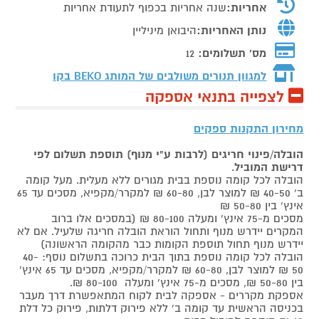
אחריות:
שנה אחריות בכפוף לתעודת אחריות
נותן האחריות:
היבואן מיניליין
מס' תשלומים:
12
למגוון תנורים משולבים של המותג
BEKO בקו
לצפייה בתנאי אספקה
מחירון התקנות ספקים
הובלה/פינוי חריגים (לרבות ע"י מנוף) תוספת תשלום לפי
דרישת המוביל
.
הובלה לכל קומה נוספת בבית מגורים ללא מעלית. מעל קומה
ב' 40-50 ₪ למוצר לבן, 60-80 ₪ למקרר/מקפיא, מסכים עד 65
אינץ' בין 50-80 ₪
מסכים מ-75 אינץ' ומעלה 80-100 ₪ (במסכים אלו ברוב
המקרים יידרש מנוף ותחול הוראת הובלה חריגה שלעיל. אם לא
יידרש מנוף תחול תוספת הקומות כבר מהקומה הראשונה)
הובלה לכל קומה נוספת בתוך הבית כרוכה בתשלום נוסף: 40-
50 ₪ למוצר לבן, 60-80 ₪ למקרר/מקפיא, מסכים עד 65 אינץ'
בין 50-80 ₪, מסכים מ-75 אינץ' ומעלה 80-100 ₪.
אספקת מקררים - אספקה לבית לקוח המתאפשרת דרך מעבר
בכניסה הראשית עד קומה ב' ללא פירוק דלתות, פירוק כל דלת