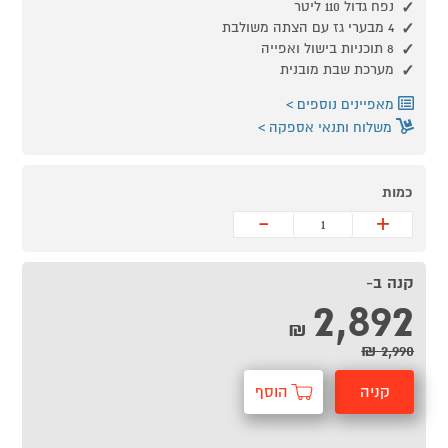
נפח גדול ‎110‎ ליטר
‎4‎ מבערי גז עם הצתה משולבת
‎8‎ תוכניות בישול ואפייה
מערכת שבת מובנית
מאפיינים נוספים
משלוח ותנאי אספקה
כמות
-
+
קנה ב-
2,892
₪
2,990 ₪
קניה
הוסף
מהירה
לסל