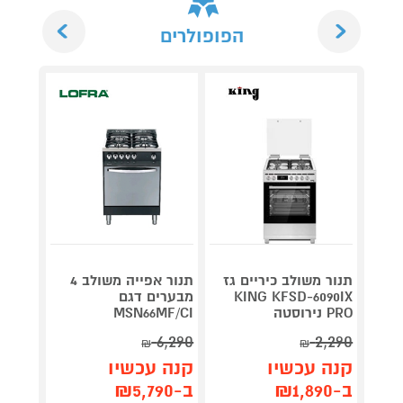
Next
Previous
הפופולרים
תנור משולב כיריים גז
תנור אפייה משולב 4
תנור מ
KING KFSD-6090IX
מבערים דגם
PRO נירוסטה
MSN66MF/CI
2DWDSL
6,290
2,290
₪
₪
קנה 
קנה עכשיו
קנה עכשיו
ב-₪1,890
ב-₪1,890
ב-₪5,790