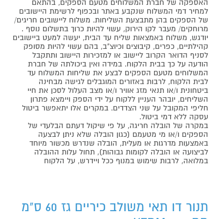
האספקה של חברת המשלוחים מטעם הספקים, בהתאם
למחיר דמי המשלוח שנקבע באתר ובכפוף לרשימת היישובים
של הספקים בהן מתבצעת השליחות. משלוח ליישובים חריגים/
מרוחקים/ מעבר לקו הירוק, עשוי להיות כרוך בתשלום נוסף .
יודגש, משלוח באמצאות שליח עד הבית, יעשה למעט ביישובים
קהילתיים, כפרים, קיבוצים וכיוצ"ב, בהם עשוי להיות מסופק
לסניף הדואר הקרוב ליישוב או למזכירות היישוב ותתקבל
הודעה על כך בבית הלקוח. במידה ואין ביכולתה של חברת
המשלוחים מטעם הספקים לבצע את שליחות המשלוח עד
לבית הלקוח, לרבות באזורים המוגבלים לגישה מבחינה
ביטחונית ו/או תנאי מזג אוויר ו/או מצב העלול לסכן את חיי
השליחים, יובהר העניין ללקוח על ידי הספק ויימצא פתרון
חליפי המקובל על שני הצדדים. במקרים אלו יתאפשר ביטול
עסקה ללא דמי ביטול.
במקרה של הובלה חריגה, על פי שיקול דעתם הבלעדי של
הספקים ו/או מי מטעמם (כגון הובלה שלא ניתן לבצעה
באמצעות מדרגות או מעלית, הובלה שנדרש מכשור מיוחד
לביצועה או הובלה לקומות גבוהות), תחול עלות ההובלה
במלואה, לרבות שימוש במנוף ככל ויידרש, על הלקוח
תנור דו תאי משולב כיריים גז 60 ס"מ