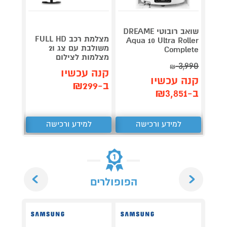
שואב רובוטי DREAME
מצלמת רכב FULL HD
ש
Aqua 10 Ultra Roller
משולבת עם צג ו2
night
Complete
מצלמות לצילום
lumin
3,990
₪
קנה עכשיו
קנה 
קנה עכשיו
ב-₪299
ב-₪959
ב-₪3,851
למידע ורכישה
למידע ורכישה
ל
Next
Previous
הפופולרים