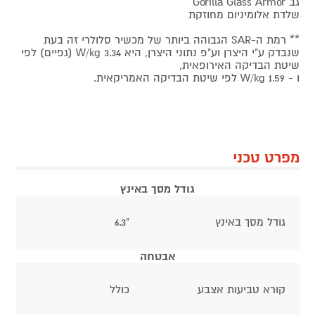
גב Gorilla Glass Armor
שלדת אלומיניום מחוזקת
** רמת ה-SAR הגבוהה ביותר של מכשיר סלולרי זה בעת
שנבדק ע"י היצרן וע"פ נתוני היצרן, היא W/kg 3.34 (גפיים) לפי
שיטת הבדיקה האירופאית,
ו - W/kg 1.59 לפי שיטת הבדיקה האמריקאית.
מפרט טכני
גודל מסך באינץ
גודל מסך באינץ
"6.3
אבטחה
קורא טביעות אצבע
כולל