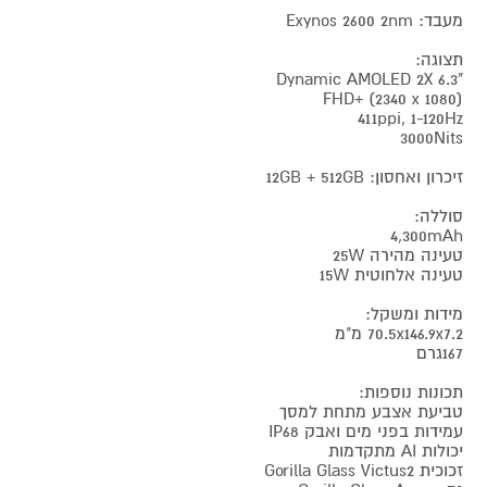
מעבד: Exynos 2600 2nm
תצוגה:
"6.3 Dynamic AMOLED 2X
FHD+ (2340 x 1080)
411ppi, 1-120Hz
3000Nits
זיכרון ואחסון: 12GB + 512GB
סוללה:
4,300mAh
טעינה מהירה 25W
טעינה אלחוטית 15W
מידות ומשקל:
70.5x146.9x7.2 מ"מ
167גרם
תכונות נוספות:
טביעת אצבע מתחת למסך
עמידות בפני מים ואבק IP68
יכולות AI מתקדמות
זכוכית Gorilla Glass Victus2