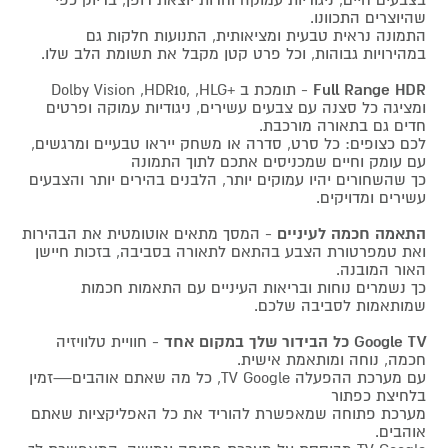
שהיוצרים התכוונו.
התמונה נראית טבעית ומציאותית, התנועות חלקות גם
במהירויות גבוהות, וכל פרט קטן מקבל את תשומת הלב שלו.
Full Range HDR
- תומכת ב +Dolby Vision ,HDR10, ,HLG
ומציגה כל סצנה עם צבעים עשירים, ניגודיות עמוקה ופרטים
חדים גם בתאורה מורכבת.
לכם כצופים: כל סרט, סדרה או משחק ייראו טבעיים ומרגשים,
עם עומק וחיים שמכניסים אתכם לתוך התמונה
כך שהשחורים יהיו עמוקים יותר, הלבנים בהירים יותר והצבעים
עשירים ומדויקים.
התאמה חכמה לעיניים
- המסך מתאים אוטומטית את הבהירות
ואת טמפרטורת הצבע בהתאם לתאורה בסביבה, בזכות חיישן
האור המובנה.
כך נשמרים נוחות ובריאות העיניים עם התאמות חכמות
שמותאמות לסביבה שלכם.
Google TV כל הבידור שלך במקום אחד
- חוויית טלוויזיה
חכמה, נוחה ומותאמת אישית.
עם מערכת ההפעלה TV Google, כל מה שאתם אוהבים—זמין
בלחיצת כפתור
מערכת פתוחה שמאפשרת להוריד את כל האפליקציות שאתם
אוהבים.