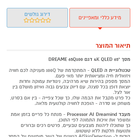
דירוג גולשים
מידע כללי ומאפיינים
תיאור המוצר
מסך "4K QLED 65 דגם DREAME 65Q100
טכנולוגיית ה QLED
- המתקדמת של 100Q מעניקה לכם חוויה
ויזואלית חיה ומציאותית יותר מאי פעם.
המסך מספק בהירות שיא מרהיבה, ניגודיות עמוקה וחדות
יוצאת דופן בכל סצנה, עם דיוק צבעים גבוה ואיזון מושלם בין
אור לצל.
כל פרט מקבל את הבמה שלו, כך שכל צפייה - בין אם בסרט,
משחק או סדרה - הופכת לחוויה קולנועית מלאה.
מעבד Processor AI Dreamind
- מנתח כל פריים בזמן אמת
ומשפר את איכות התמונה לפי התוכן,
כך שתוכלו ליהנות מצבעים טבעיים, פרטים רכים וברורים
ותנועות חלקות ללא טשטוש.
הודות ל- AISkinDetection הגוונים של העור מופיעים על המסך