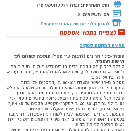
נותן האחריות:
חברת אלקטרוניקס פרו
מס' תשלומים:
12
למגוון טלויזיות של המותג
Dreame
לצפייה בתנאי אספקה
מחירון התקנות ספקים
הובלה/פינוי חריגים (לרבות ע"י מנוף) תוספת תשלום לפי
דרישת המוביל
.
הובלה לכל קומה נוספת בבית מגורים ללא מעלית. מעל קומה
ב' 40-50 ₪ למוצר לבן, 60-80 ₪ למקרר/מקפיא, מסכים עד 65
אינץ' בין 50-80 ₪
מסכים מ-75 אינץ' ומעלה 80-100 ₪ (במסכים אלו ברוב
המקרים יידרש מנוף ותחול הוראת הובלה חריגה שלעיל. אם לא
יידרש מנוף תחול תוספת הקומות כבר מהקומה הראשונה)
הובלה לכל קומה נוספת בתוך הבית כרוכה בתשלום נוסף: 40-
50 ₪ למוצר לבן, 60-80 ₪ למקרר/מקפיא, מסכים עד 65 אינץ'
בין 50-80 ₪, מסכים מ-75 אינץ' ומעלה 80-100 ₪.
אספקת מקררים - אספקה לבית לקוח המתאפשרת דרך מעבר
בכניסה הראשית עד קומה ב' ללא פירוק דלתות, פירוק כל דלת
60 ₪ תוספת למוביל בבית.
באם קיים מרחק הליכה העולה על 50 מטרים מבית מגוריו של