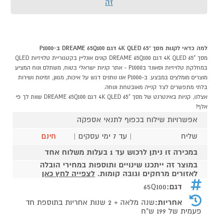
זה
למה כדאי לקנות מסך "4K QLED 65 דגם DREAME 65Q100 ב-P1000
מסך "4K QLED 65 דגם DREAME 65Q100 קונים אונליין בקטגוריית טלויזיות QLED
במחלקת טלויזיות וסאונד בP1000 - אתר קניות ישראלי בטוח, משתלם ונוח המציע
מוצרים מומלצים במבצע. ב-P1000 אנו נותנים דגש על איכות, מגוון, זמינות ושירות
בלתי מתפשרים לצד קנייה מאובטחת ונוחה.
אצלנו, קניות באינטרנט של מסך "4K QLED 65 דגם DREAME 65Q100 שוות לך פי
אלף!
אפשרויות שילוח בכפוף לתנאי אספקה
שליח
| עד 7 ימי עסקים |
חינם
במכירה זו ניתן לרכוש עד 1 בעלות משלוח אחד
במוצר זה ייתכנו שינויים ותוספות במחירי הובלה
לאזורים מרחקים וגובה קומות.
לצפייה לחץ כאן
דגם:
65Q100
אחריות:
שנה מלאה + 2 שנות אחריות בתוספת חד
פעמית של 199 ש"ח