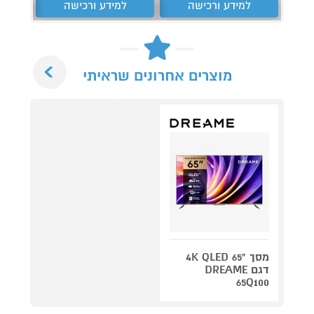
למידע ורכישה
למידע ורכישה
ל
Next
מוצרים אחרונים שראיתי
מסך "4K QLED 65
דגם DREAME
65Q100