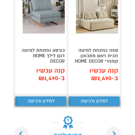
מערכת
ספה נפתחת למיטה
כורסא נפתחת למיטה
סטריא
זוגית ראש מתכוונן
דגם לילך HOME
-DU10
קמפרי HOME DECOR
DECOR
לבן
קנה עכשיו
קנה עכשיו
קנה 
ב-₪2,490
ב-₪1,490
ב-₪379
למידע ורכישה
למידע ורכישה
ל
Next
Previous