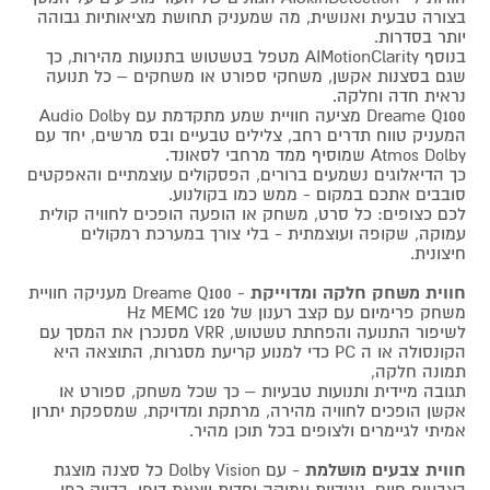
בצורה טבעית ואנושית, מה שמעניק תחושת מציאותיות גבוהה
יותר בסדרות.
בנוסף AIMotionClarity מטפל בטשטוש בתנועות מהירות, כך
שגם בסצנות אקשן, משחקי ספורט או משחקים – כל תנועה
נראית חדה וחלקה.
Dreame Q100 מציעה חוויית שמע מתקדמת עם Audio Dolby
המעניק טווח תדרים רחב, צלילים טבעיים ובס מרשים, יחד עם
Atmos Dolby שמוסיף ממד מרחבי לסאונד.
כך הדיאלוגים נשמעים ברורים, הפסקולים עוצמתיים והאפקטים
סובבים אתכם במקום - ממש כמו בקולנוע.
לכם כצופים: כל סרט, משחק או הופעה הופכים לחוויה קולית
עמוקה, שקופה ועוצמתית - בלי צורך במערכת רמקולים
חיצונית.
חווית משחק חלקה ומדוייקת
- Dreame Q100 מעניקה חוויית
משחק פרימיום עם קצב רענון של 120 Hz MEMC
לשיפור התנועה והפחתת טשטוש, VRR מסנכרן את המסך עם
הקונסולה או ה PC כדי למנוע קריעת מסגרות, התוצאה היא
תמונה חלקה,
תגובה מיידית ותנועות טבעיות – כך שכל משחק, ספורט או
אקשן הופכים לחוויה מהירה, מרתקת ומדויקת, שמספקת יתרון
אמיתי לגיימרים ולצופים בכל תוכן מהיר.
חווית צבעים מושלמת
- עם Dolby Vision כל סצנה מוצגת
בצבעים חיים, ניגודיות עמוקה וחדות יוצאת דופן, בדיוק כפי