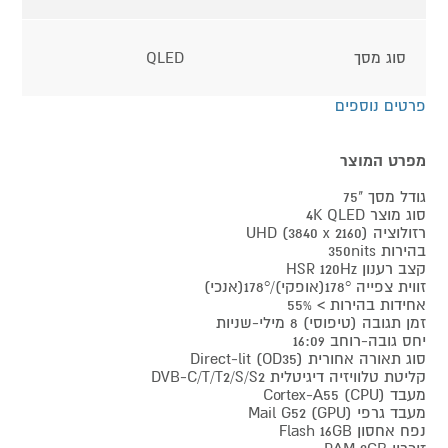
סוג מסך
QLED
פרטים נוספים
מפרט המוצר
גודל מסך "75
סוג מוצר 4K QLED
רזולוציה UHD (3840 x 2160)
בהירות 350nits
קצב רענון HSR 120Hz
זווית צפייה 178°(אופקי)/178°(אנכי)
אחידות בהירות > 55%
זמן תגובה (טיפוסי) 8 מילי-שניות
יחס גובה-רוחב 16:09
סוג תאורה אחורית Direct-lit (OD35)
קליטת טלוויזיה דיגיטלית DVB-C/T/T2/S/S2
מעבד (CPU) Cortex-A55
מעבד גרפי (GPU) Mail G52
נפח אחסון Flash 16GB