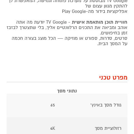
TV Google מבוססת על מערכת פתוחה וגמישה, המאפשרת לך
להתקין מגוון עצום של
אפליקציות בידור מה-Play Google
חוויית תוכן מותאמת אישית
- TV Google יודעת מה אתה
אוהב ומביאה את התכנים הרלוונטיים אליך, בלי שתצטרך לבזבז
זמן בחיפושים.
סרטים, סדרות, ספורט או מוזיקה — הכל מוצג בצורה חכמה
על המסך הבית.
מפרט טכני
נתוני מסך
גודל מסך באינץ'
65
רזולוציית מסך
4K