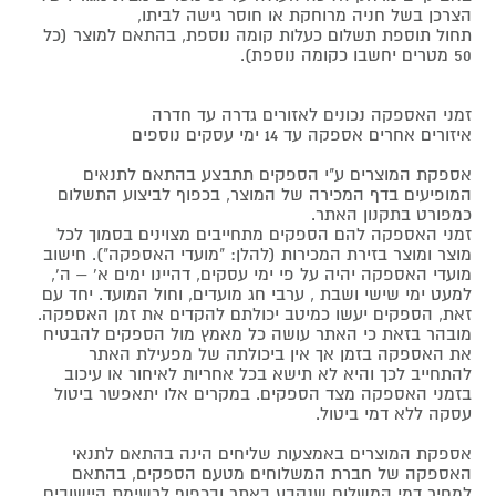
הצרכן בשל חניה מרוחקת או חוסר גישה לביתו,
תחול תוספת תשלום כעלות קומה נוספת, בהתאם למוצר (כל
50 מטרים יחשבו כקומה נוספת).
זמני האספקה נכונים לאזורים גדרה עד חדרה
איזורים אחרים אספקה עד 14 ימי עסקים נוספים
אספקת המוצרים ע"י הספקים תתבצע בהתאם לתנאים
המופיעים בדף המכירה של המוצר, בכפוף לביצוע התשלום
כמפורט בתקנון האתר.
זמני האספקה להם הספקים מתחייבים מצוינים בסמוך לכל
מוצר ומוצר בזירת המכירות (להלן: "מועדי האספקה"). חישוב
מועדי האספקה יהיה על פי ימי עסקים, דהיינו ימים א' – ה',
למעט ימי שישי ושבת , ערבי חג מועדים, וחול המועד. יחד עם
זאת, הספקים יעשו כמיטב יכולתם להקדים את זמן האספקה.
מובהר בזאת כי האתר עושה כל מאמץ מול הספקים להבטיח
את האספקה בזמן אך אין ביכולתה של מפעילת האתר
להתחייב לכך והיא לא תישא בכל אחריות לאיחור או עיכוב
בזמני האספקה מצד הספקים. במקרים אלו יתאפשר ביטול
עסקה ללא דמי ביטול.
אספקת המוצרים באמצעות שליחים הינה בהתאם לתנאי
האספקה של חברת המשלוחים מטעם הספקים, בהתאם
למחיר דמי המשלוח שנקבע באתר ובכפוף לרשימת היישובים