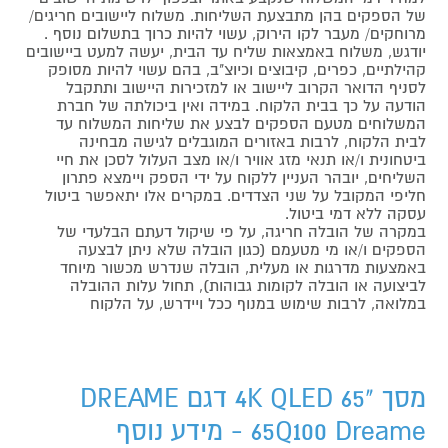
של הספקים בהן מתבצעת השליחות. משלוח ליישובים חריגים/
מרוחקים/ מעבר לקו הירוק, עשוי להיות כרוך בתשלום נוסף .
יודגש, משלוח באמצאות שליח עד הבית, יעשה למעט ביישובים
קהילתיים, כפרים, קיבוצים וכיוצ"ב, בהם עשוי להיות מסופק
לסניף הדואר הקרוב ליישוב או למזכירות היישוב ותתקבל
הודעה על כך בבית הלקוח. במידה ואין ביכולתה של חברת
המשלוחים מטעם הספקים לבצע את שליחות המשלוח עד
לבית הלקוח, לרבות באזורים המוגבלים לגישה מבחינה
ביטחונית ו/או תנאי מזג אוויר ו/או מצב העלול לסכן את חיי
השליחים, יובהר העניין ללקוח על ידי הספק ויימצא פתרון
חליפי המקובל על שני הצדדים. במקרים אלו יתאפשר ביטול
עסקה ללא דמי ביטול.
במקרה של הובלה חריגה, על פי שיקול דעתם הבלעדי של
הספקים ו/או מי מטעמם (כגון הובלה שלא ניתן לבצעה
באמצעות מדרגות או מעלית, הובלה שנדרש מכשור מיוחד
לביצועה או הובלה לקומות גבוהות), תחול עלות ההובלה
במלואה, לרבות שימוש במנוף ככל ויידרש, על הלקוח
מסך "4K QLED 65 דגם DREAME
65Q100 Dreame - מידע נוסף