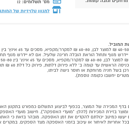
 מרחקים וגובה קומות.
מס' תשלומים:
12
למגוון טלויזיות של המותג
שת המוביל
.
 קומה ב' ללא פירוק דלתות, פירוק כל דלת 60 ₪ תוספת למוביל בבית.
דף המכירה של המוצר, בכפוף לביצוע התשלום כמפורט בתקנון האת
צר בזירת המכירות (להלן: "מועדי האספקה"). חישוב מועדי האספקה יה
קים יעשו כמיטב יכולתם להקדים את זמן האספקה. מובהר בזאת כי ה
כל אחריות לאיחור או עיכוב בזמני האספקה מצד הספקים. במקרים א