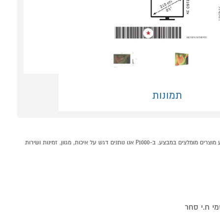
תמונות
טלוויזיה חכמה "83 4K OLED AI דגם LG OLED83B56LA קונים אונליין בקטגוריית טלויזיות OLED במחלקת טלויזיות וסאונד בP1000 - אתר קניות ישראלי בטוח, משתלם ונוח המציע מוצרים מומלצים במבצע. ב-P1000 אנו נותנים דגש על איכות, מגוון, זמינות ושירות
י ח.י סחר