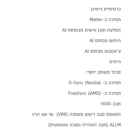
כרטיסיית גיימינג
תמיכה ב-Matter
המלצת תוכן אישית מבוססת AI
חיפוש מבוסס AI
צ'אטבוט מבוסס AI
גיימינג
סרגל משחק ייחודי
תמיכה ב- G-Sync (Nvidia)
תמיכה ב- FreeSync (AMD)
מצב HGIG
התאמת קצב ריענון משתנה (VRR) עד 120 הרץ
ALLM (מצב השהייה נמוכה אוטומטית)