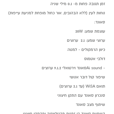
זמן תגובה פחות מ- 0.1 מילי שניה
נוחות לעין (ללא הבהובים, אור כחול מופחת למניעת עייפות)
סאונד:
עוצמת שמע: 20W
ערוצי שמע: 2.1 ערוצים
כיוון הרמקולים - למטה
דולבי אטמוס
- Ai soundסאונד וירטואלי 9.1.2 ערוצים
שיפור קול דובר אנושי
תואם WiSA (עד 2.1 ערוצים)
סנכרון סאונד עם התקן חיצוני
שיתוף מצב סאונד
השמעת סאונד בו זמנית מהטלוויזיה ומהתקן חיצוני