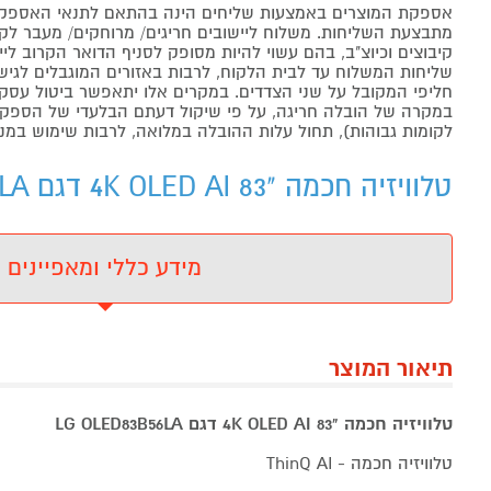
אספקת המוצרים באמצעות שליחים הינה בהתאם לתנאי האספקה
מתבצעת השליחות. משלוח ליישובים חריגים/ מרוחקים/ מעבר לקו 
קיבוצים וכיוצ"ב, בהם עשוי להיות מסופק לסניף הדואר הקרוב 
שליחות המשלוח עד לבית הלקוח, לרבות באזורים המוגבלים לגישה מ
חליפי המקובל על שני הצדדים. במקרים אלו יתאפשר ביטול עסקה
במקרה של הובלה חריגה, על פי שיקול דעתם הבלעדי של הספקים 
לקומות גבוהות), תחול עלות ההובלה במלואה, לרבות שימוש במנו
טלוויזיה חכמה "83 4K OLED AI דגם LG OLED83B56LA - מידע נוסף
מידע כללי ומאפיינים
תיאור המוצר
טלוויזיה חכמה "83 4K OLED AI דגם LG OLED83B56LA
טלוויזיה חכמה - ThinQ AI