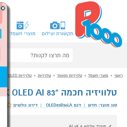
×
תקשורת וצילום
מוצרי חשמל
מח
ראשי
מוצרי חשמל
טלויזיות וסאונד
טלויזיות
טלויזיות OLED
טלוויזיה חכמה "83 4K OLED AI דגם LG OLED83B56LA
סוג מוצר: חדש
|
דגם OLED83B56LA
|
דירוג גולשים
מעבד אלפא 8 AI 4K