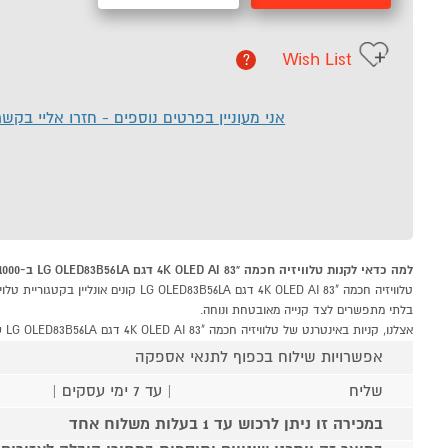
Wish List
?
אני מעוניין בפרטים נוספים - חזרו אליי בקש
למה כדאי לקנות טלוויזיה חכמה "83 4K OLED AI דגם LG OLED83B56LA ב-P1000
בלתי מתפשרים לצד קנייה מאובטחת ונוחה.
אצלנו, קניות באינטרנט של טלוויזיה חכמה "83 4K OLED AI דגם LG OLED83B56LA שוות לך פי אלף!
אפשרויות שילוח בכפוף לתנאי אספקה
שליח
| עד 7 ימי עסקים |
במכירה זו ניתן לרכוש עד 1 בעלות משלוח אחד