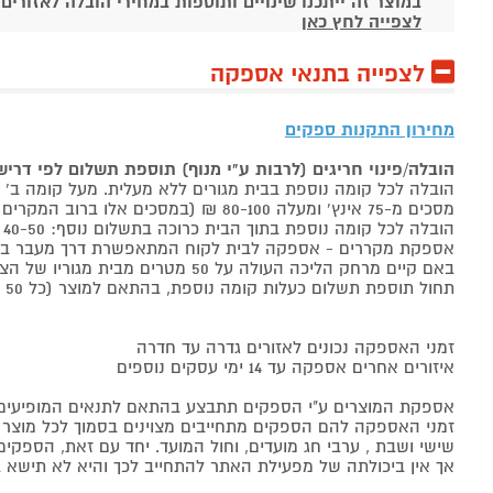
במוצר זה ייתכנו שינויים ותוספות במחירי הובלה לאזורים
לצפייה לחץ כאן
לצפייה בתנאי אספקה
מחירון התקנות ספקים
הובלה/פינוי חריגים (לרבות ע"י מנוף) תוספת תשלום לפי דרי
הובלה לכל קומה נוספת בבית מגורים ללא מעלית. מעל קומה ב' 40-50 ₪ למוצר לבן, 60-80 ₪ למקרר/מקפיא, מסכים עד 65 אינץ' בין 50-80 ₪
מסכים מ-75 אינץ' ומעלה 80-100 ₪ (במסכים אלו ברוב המקרים יידרש מנוף ותחול הוראת הובלה חריגה שלעיל. אם לא יידרש מנוף תחול תוספת הקומות כבר מהקומה הראשונה)
הובלה לכל קומה נוספת בתוך הבית כרוכה בתשלום נוסף: 40-50 ₪ למוצר לבן, 60-80 ₪ למקרר/מקפיא, מסכים עד 65 אינץ' בין 50-80 ₪, מסכים מ-75 אינץ' ומעלה 80-100 ₪.
אספקת מקררים - אספקה לבית לקוח המתאפשרת דרך מעבר בכניסה הראשית עד
באם קיים מרחק הליכה העולה על 50 מטרים מבית מגוריו של הצרכן בשל חניה מרוחקת או חוסר גישה לביתו,
תחול תוספת תשלום כעלות קומה נוספת, בהתאם למוצר (כל 50 מטרים יחשבו כקומה נוספת).
זמני האספקה נכונים לאזורים גדרה עד חדרה
איזורים אחרים אספקה עד 14 ימי עסקים נוספים
אספקת המוצרים ע"י הספקים תתבצע בהתאם לתנאים המופיעים ב
זמני האספקה להם הספקים מתחייבים מצוינים בסמוך לכל מוצר ומו
שישי ושבת , ערבי חג מועדים, וחול המועד. יחד עם זאת, הספ
אך אין ביכולתה של מפעילת האתר להתחייב לכך והיא לא תישא ב