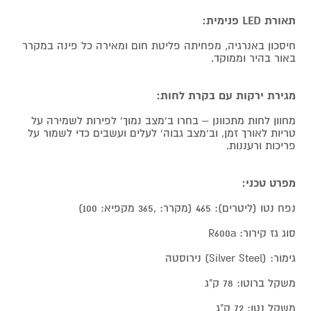
תאורת LED פנימית:
חיסכון באנרגיה, מפחיתה פליטת חום ומאירה כל פינה במקרר
באור בהיר וממוקד.
מגירת ירקות עם בקרת לחות:
מחוון לחות מתכוונן – בחרו ב'מצב נמוך' לפירות לשמירה על
טריות לאורך זמן, וב'מצב גבוה' לעלים ועשבים כדי לשמור על
פריכות ורעננות.
מפרט טכני:
נפח נטו (ליטרים): 465 (מקרר: ,365 מקפיא: 100)
סוג גז קירור: R600a
גימור: (Silver Steel) נירוסטה
משקל ברוטו: 78 ק"ג
משקל נטו: 72 ק"ג