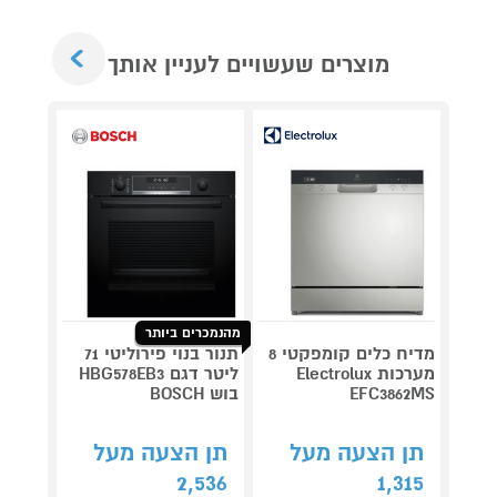
Next
מוצרים שעשויים לעניין אותך
מאר
כביסה
כביס
מתנ
מהנמכרים ביותר
מדיח כלים קומפקטי 8
תנור בנוי פירוליטי 71
מגהץ 
מערכות Electrolux
ליטר דגם HBG578EB3
PRESS
EFC3862MS
בוש BOSCH
V9821
תן הצעה מעל
תן הצעה מעל
תן 
,276
2,536
1,315