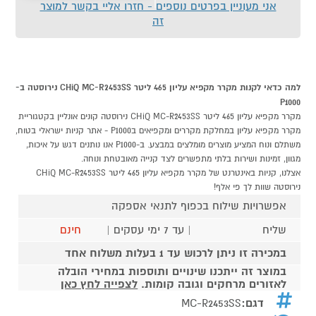
אני מעוניין בפרטים נוספים - חזרו אליי בקשר למוצר
זה
למה כדאי לקנות מקרר מקפיא עליון 465 ליטר CHiQ MC-R2453SS נירוסטה ב-
P1000
מקרר מקפיא עליון 465 ליטר CHiQ MC-R2453SS נירוסטה קונים אונליין בקטגוריית
מקרר מקפיא עליון במחלקת מקררים ומקפיאים בP1000 - אתר קניות ישראלי בטוח,
משתלם ונוח המציע מוצרים מומלצים במבצע. ב-P1000 אנו נותנים דגש על איכות,
מגוון, זמינות ושירות בלתי מתפשרים לצד קנייה מאובטחת ונוחה.
אצלנו, קניות באינטרנט של מקרר מקפיא עליון 465 ליטר CHiQ MC-R2453SS
נירוסטה שוות לך פי אלף!
אפשרויות שילוח בכפוף לתנאי אספקה
שליח
| עד 7 ימי עסקים |
חינם
במכירה זו ניתן לרכוש עד 1 בעלות משלוח אחד
במוצר זה ייתכנו שינויים ותוספות במחירי הובלה
לאזורים מרחקים וגובה קומות.
לצפייה לחץ כאן
דגם:
MC-R2453SS