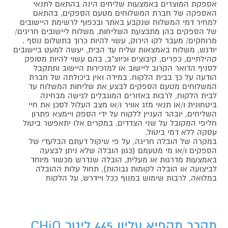
אספקת המוצרים באמצעות שליחים הינה בהתאם לתנאי
האספקה של חברת המשלוחים מטעם הספקים, בהתאם
למחיר דמי המשלוח שנקבע באתר ובכפוף לרשימת היישובים
של הספקים בהן מתבצעת השליחות. משלוח ליישובים חריגים/
מרוחקים/ מעבר לקו הירוק, עשוי להיות כרוך בתשלום נוסף .
יודגש, משלוח באמצאות שליח עד הבית, יעשה למעט ביישובים
קהילתיים, כפרים, קיבוצים וכיוצ"ב, בהם עשוי להיות מסופק
לסניף הדואר הקרוב ליישוב או למזכירות היישוב ותתקבל
הודעה על כך בבית הלקוח. במידה ואין ביכולתה של חברת
המשלוחים מטעם הספקים לבצע את שליחות המשלוח עד
לבית הלקוח, לרבות באזורים המוגבלים לגישה מבחינה
ביטחונית ו/או תנאי מזג אוויר ו/או מצב העלול לסכן את חיי
השליחים, יובהר העניין ללקוח על ידי הספק ויימצא פתרון
חליפי המקובל על שני הצדדים. במקרים אלו יתאפשר ביטול
עסקה ללא דמי ביטול.
במקרה של הובלה חריגה, על פי שיקול דעתם הבלעדי של
הספקים ו/או מי מטעמם (כגון הובלה שלא ניתן לבצעה
באמצעות מדרגות או מעלית, הובלה שנדרש מכשור מיוחד
לביצועה או הובלה לקומות גבוהות), תחול עלות ההובלה
במלואה, לרבות שימוש במנוף ככל ויידרש, על הלקוח
מקרר מקפיא עליון 465 ליטר CHiQ