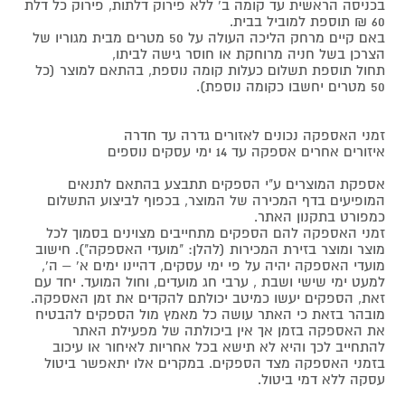
בכניסה הראשית עד קומה ב' ללא פירוק דלתות, פירוק כל דלת
60 ₪ תוספת למוביל בבית.
באם קיים מרחק הליכה העולה על 50 מטרים מבית מגוריו של
הצרכן בשל חניה מרוחקת או חוסר גישה לביתו,
תחול תוספת תשלום כעלות קומה נוספת, בהתאם למוצר (כל
50 מטרים יחשבו כקומה נוספת).
זמני האספקה נכונים לאזורים גדרה עד חדרה
איזורים אחרים אספקה עד 14 ימי עסקים נוספים
אספקת המוצרים ע"י הספקים תתבצע בהתאם לתנאים
המופיעים בדף המכירה של המוצר, בכפוף לביצוע התשלום
כמפורט בתקנון האתר.
זמני האספקה להם הספקים מתחייבים מצוינים בסמוך לכל
מוצר ומוצר בזירת המכירות (להלן: "מועדי האספקה"). חישוב
מועדי האספקה יהיה על פי ימי עסקים, דהיינו ימים א' – ה',
למעט ימי שישי ושבת , ערבי חג מועדים, וחול המועד. יחד עם
זאת, הספקים יעשו כמיטב יכולתם להקדים את זמן האספקה.
מובהר בזאת כי האתר עושה כל מאמץ מול הספקים להבטיח
את האספקה בזמן אך אין ביכולתה של מפעילת האתר
להתחייב לכך והיא לא תישא בכל אחריות לאיחור או עיכוב
בזמני האספקה מצד הספקים. במקרים אלו יתאפשר ביטול
עסקה ללא דמי ביטול.