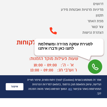
דרושים
מדיניות פרטיות ואבטחת מידע
תקנון
מפת האתר
צור קשר
הצהרת נגישות
מוקד הזמנות ושירות לקוחות
03-9545370
שעות פעילות מוקד הזמנות:
א' - ה':
09:00 - 18:00
ו' וערבי חג:
09:00 - 13:00
שעות פעילות מוקד שירות לקוחות:
אתר זה משתמש בעוגיות (Cookies) לצורך ניתוח נתונים, שיפור חוויית
א' - ד':
09:00 - 16:30
הגלישה, שיווק והתאמת תוכן פרסומי, בהתאם למדיניות הפרטיות
אישור
ה :
09:00 - 16:00
המפורסמת באתר ובקישור
כאן
. המשך השימוש באתר מהווה הסכמה
חול המועד
09:00 - 15:00
לכך.
?
יצירת קשר/ביטול הזמנה