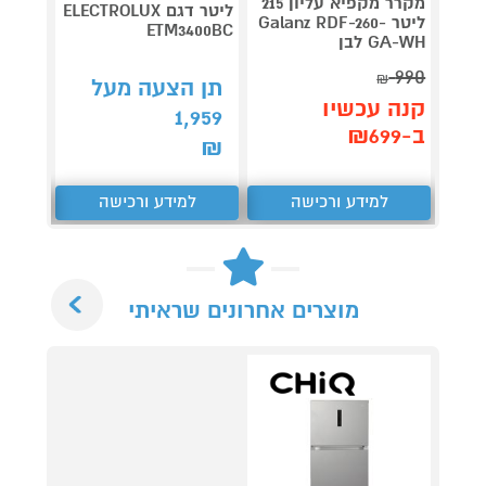
מקרר מקפיא עליון 215
ליטר דגם ELECTROLUX
ליטר Galanz RDF-260-
ETM3400BC
GA-WH לבן
נירוס
990
₪
תן הצעה מעל
קנה 
קנה עכשיו
1,959
ב-₪3,990
ב-₪699
₪
למידע ורכישה
למידע ורכישה
ל
Next
מוצרים אחרונים שראיתי