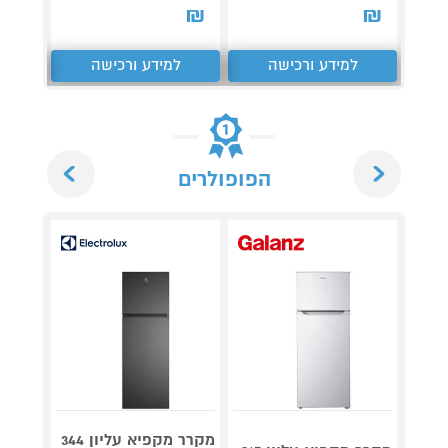
₪
₪
₪
למידע ורכישה
למידע ורכישה
ל
Next
Previous
הפופולרים
מקרר מקפיא עליון 344