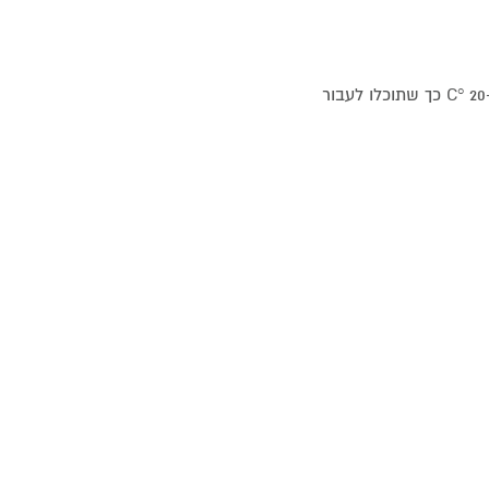
תא Flexi-Room גמיש המאפשר לשלוט בטמפרטורה בין C 5° ל-C° 20 כך שתוכלו לעבור