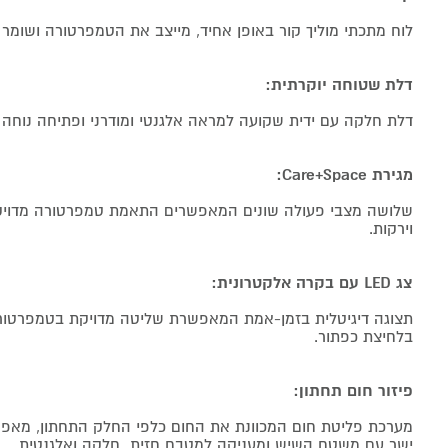
לוח מתכתי מוליך קור באופן אחיד, מייצב את הטמפרטורה ושומר ע
דלת שטוחה יוקרתית:
דלת חלקה עם ידית שקועה למראה אלגנטי ומודרני ופתיחה נוחה 
מגירת Care+Space:
שלושה מצבי פעולה שונים המאפשרים התאמת טמפרטורה מדויקת
וירקות.
צג LED עם בקרה אלקטרונית:
תצוגה דיגיטלית בזמן-אמת המאפשרת שליטה מדויקת בטמפרטור
בלחיצת כפתור.
פיזור חום תחתון:
מערכת פליטת חום המכוונת את החום כלפי החלק התחתון, מאפ
ישר עם משטח השיש ומעניקה למטבח חזית חלקה ואלגנטית.