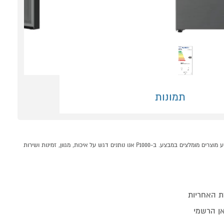
תמונות
מקרר 4 דלתות 601 ליטר CHiQ MC-R4613DS נירוסטה קונים אונליין בקטגוריית מקרר 4 דלתות במחלקת מקררים ומקפיאים בP1000 - אתר קניות ישראלי בטוח, משתלם ונוח המציע מוצרים מומלצים במבצע. ב-P1000 אנו נותנים דגש על איכות, מגוון, זמינות ושירות
ת האחריות
אן הרשמי