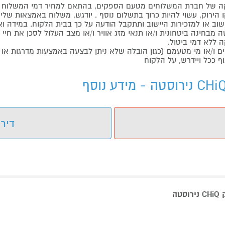
 של חברת המשלוחים מטעם הספקים, בהתאם למחיר דמי המשלוח ש
הירוק, עשוי להיות כרוך בתשלום נוסף . יודגש, משלוח באמצאות שליח
ליישוב או למזכירות היישוב ותתקבל הודעה על כך בבית הלקוח. במיד
בחינה ביטחונית ו/או תנאי מזג אוויר ו/או מצב העלול לסכן את חיי ה
 ללא דמי ביטול.
ו/או מי מטעמם (כגון הובלה שלא ניתן לבצעה באמצעות מדרגות או 
ף ככל ויידרש, על הלקוח
דירו