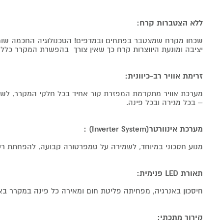
ללא הצטברות קרח:
שכחו מקרח שמצטבר בפתחים ובמדפים! הטכנולוגיה החכמה שומ
יציבה ומונעת היווצרות קרח כך שאין צורך בהפשרת המקרר כלל.
זרימת אוויר רב-כיוונית:
מערכת אוויר מתקדמת המפזרת קור אחיד בכל חלקי המקרר, לשמי
– בכל מגירה ובכל פינה.
מערכת אינוורטר(Inverter System) :
מנוע חסכוני במיוחד, לשמירה על טמפרטורה קבועה, להפחתת רעש
תאורת LED פנימית:
חיסכון באנרגיה, מפחיתה פליטת חום ומאירה כל פינה במקרר באו
קירור מתכתי: