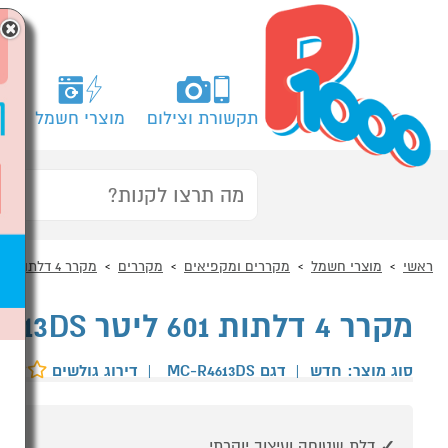
×
תקשורת וצילום
מוצרי חשמל
מח
ראשי
מוצרי חשמל
מקררים ומקפיאים
מקררים
מקרר 4 דלתות
מקרר 4 דלתות 601 ליטר CHiQ MC-R4613DS נירוסטה
סוג מוצר: חדש
|
דגם MC-R4613DS
|
דירוג גולשים
דלת שטוחה ועיצוב יוקרתי