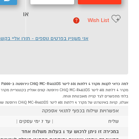
או
Wish List
?
אני מעוניין בפרטים נוספים - חזרו אליי בקש
למה כדאי לקנות מקרר 4 דלתות 601 ליטר CHiQ MC-R4613DS נירוסטה ב-P1000
בלתי מתפשרים לצד קנייה מאובטחת ונוחה.
אצלנו, קניות באינטרנט של מקרר 4 דלתות 601 ליטר CHiQ MC-R4613DS נירוסטה שוות לך פי אלף!
אפשרויות שילוח בכפוף לתנאי אספקה
שליח
| עד 7 ימי עסקים |
במכירה זו ניתן לרכוש עד 1 בעלות משלוח אחד