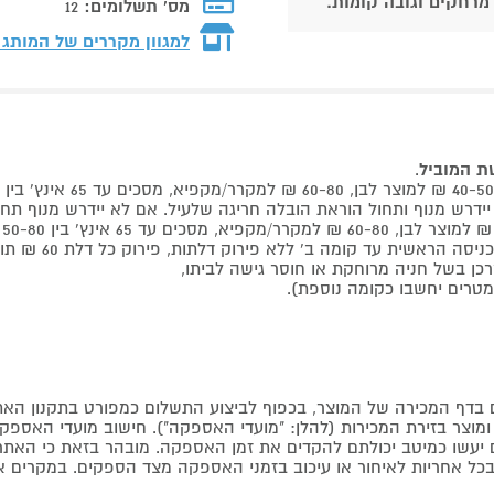
 מרחקים וגובה קומות.
מס' תשלומים:
12
למגוון מקררים של המותג
שת המוביל
.
 קומה ב' ללא פירוק דלתות, פירוק כל דלת 60 ₪ תוספת למוביל בבית.
דף המכירה של המוצר, בכפוף לביצוע התשלום כמפורט בתקנון האת
צר בזירת המכירות (להלן: "מועדי האספקה"). חישוב מועדי האספקה יה
קים יעשו כמיטב יכולתם להקדים את זמן האספקה. מובהר בזאת כי ה
כל אחריות לאיחור או עיכוב בזמני האספקה מצד הספקים. במקרים א