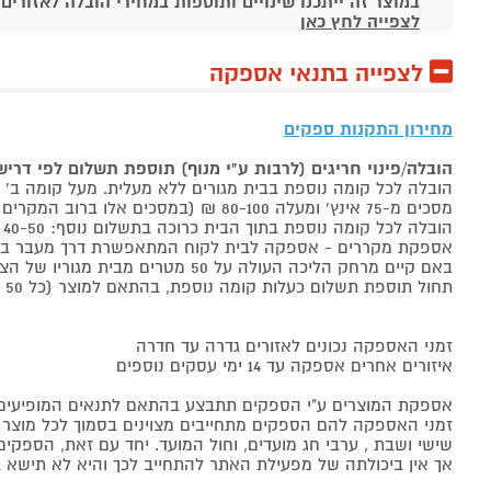
במוצר זה ייתכנו שינויים ותוספות במחירי הובלה לאזורים
לצפייה לחץ כאן
לצפייה בתנאי אספקה
מחירון התקנות ספקים
הובלה/פינוי חריגים (לרבות ע"י מנוף) תוספת תשלום לפי דרי
הובלה לכל קומה נוספת בבית מגורים ללא מעלית. מעל קומה ב' 40-50 ₪ למוצר לבן, 60-80 ₪ למקרר/מקפיא, מסכים עד 65 אינץ' בין 50-80 ₪
מסכים מ-75 אינץ' ומעלה 80-100 ₪ (במסכים אלו ברוב המקרים יידרש מנוף ותחול הוראת הובלה חריגה שלעיל. אם לא יידרש מנוף תחול תוספת הקומות כבר מהקומה הראשונה)
הובלה לכל קומה נוספת בתוך הבית כרוכה בתשלום נוסף: 40-50 ₪ למוצר לבן, 60-80 ₪ למקרר/מקפיא, מסכים עד 65 אינץ' בין 50-80 ₪, מסכים מ-75 אינץ' ומעלה 80-100 ₪.
אספקת מקררים - אספקה לבית לקוח המתאפשרת דרך מעבר בכניסה הראשית עד
באם קיים מרחק הליכה העולה על 50 מטרים מבית מגוריו של הצרכן בשל חניה מרוחקת או חוסר גישה לביתו,
תחול תוספת תשלום כעלות קומה נוספת, בהתאם למוצר (כל 50 מטרים יחשבו כקומה נוספת).
זמני האספקה נכונים לאזורים גדרה עד חדרה
איזורים אחרים אספקה עד 14 ימי עסקים נוספים
אספקת המוצרים ע"י הספקים תתבצע בהתאם לתנאים המופיעים ב
זמני האספקה להם הספקים מתחייבים מצוינים בסמוך לכל מוצר ומו
שישי ושבת , ערבי חג מועדים, וחול המועד. יחד עם זאת, הספ
אך אין ביכולתה של מפעילת האתר להתחייב לכך והיא לא תישא ב