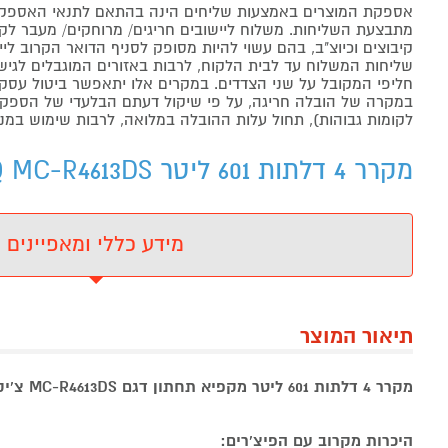
אספקת המוצרים באמצעות שליחים הינה בהתאם לתנאי האספקה
מתבצעת השליחות. משלוח ליישובים חריגים/ מרוחקים/ מעבר לקו 
קיבוצים וכיוצ"ב, בהם עשוי להיות מסופק לסניף הדואר הקרוב 
שליחות המשלוח עד לבית הלקוח, לרבות באזורים המוגבלים לגישה מ
חליפי המקובל על שני הצדדים. במקרים אלו יתאפשר ביטול עסקה
במקרה של הובלה חריגה, על פי שיקול דעתם הבלעדי של הספקים 
לקומות גבוהות), תחול עלות ההובלה במלואה, לרבות שימוש במנו
מקרר 4 דלתות 601 ליטר CHiQ MC-R4613DS נירוסטה - מידע נוסף
מידע כללי ומאפיינים
תיאור המוצר
מקרר 4 דלתות 601 ליטר מקפיא תחתון דגם MC-R4613DS צ'יק CHiQ נירוסטה
היכרות מקרוב עם הפיצ'רים: