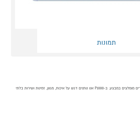
תמונות
טאבלט Samsung Galaxy Tab S10 FE 8/128GB 5G תכלת קונים אונליין בקטגוריית סמסונג TAB במחלקת טאבלטים בP1000 - אתר קניות ישראלי בטוח, משתלם ונוח המציע מוצרים מומלצים במבצע. ב-P1000 אנו נותנים דגש על איכות, מגוון, זמינות ושירות בלתי