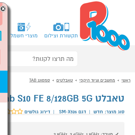
×
תקשורת וצילום
מוצרי חשמל
מח
ראשי
מחשבים וציוד היקפי
טאבלטים
סמסונג TAB
טאבלט Samsung Galaxy Tab S10 FE 8/128GB 5G תכלת
סוג מוצר: חדש
|
דגם SM-X526
|
דירוג גולשים
מעבד: 2.9GHz, 2.6GHz, 1.9GHz