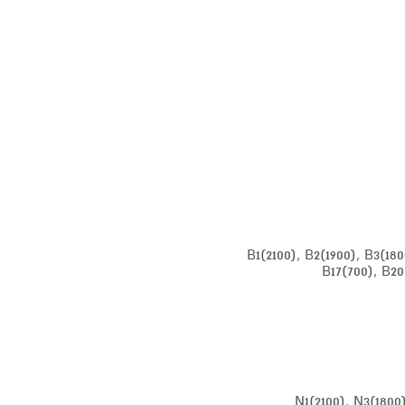
B1(2100), B2(1900), B3(18
B17(700), B20
N1(2100), N3(1800