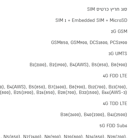
סוג חריץ כרטיס SIM
SIM 1 + Embedded SIM + MicroSD
2G GSM
GSM850, GSM900, DCS1800, PCS1900
3G UMTS
B1(2100), B2(1900), B4(AWS), B5(850), B8(900)
4G FDD LTE
00), B4(AWS), B5(850), B7(2600), B8(900), B12(700), B13(700),
(800), B25(1900), B26(850), B28(700), B32(1500), B66(AWS-3)
4G TDD LTE
B38(2600), B40(2300), B41(2500)
5G FDD Sub6
), N5(850), N7(2600), N8(900), N20(800), N26(850), N28(700),