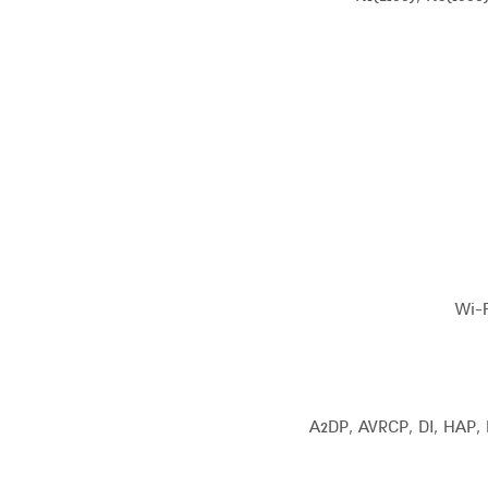
Wi-F
A2DP, AVRCP, DI, HAP, HFP,,