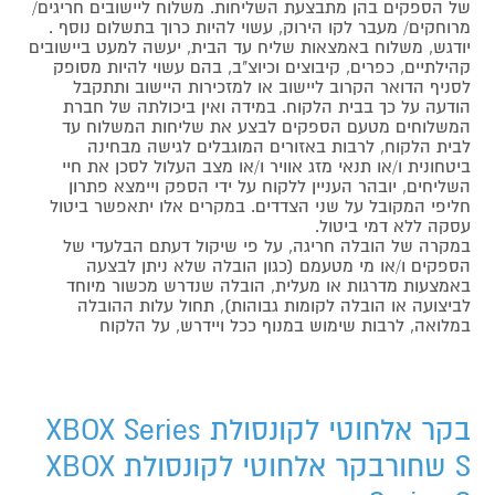
של הספקים בהן מתבצעת השליחות. משלוח ליישובים חריגים/
מרוחקים/ מעבר לקו הירוק, עשוי להיות כרוך בתשלום נוסף .
יודגש, משלוח באמצאות שליח עד הבית, יעשה למעט ביישובים
קהילתיים, כפרים, קיבוצים וכיוצ"ב, בהם עשוי להיות מסופק
לסניף הדואר הקרוב ליישוב או למזכירות היישוב ותתקבל
הודעה על כך בבית הלקוח. במידה ואין ביכולתה של חברת
המשלוחים מטעם הספקים לבצע את שליחות המשלוח עד
לבית הלקוח, לרבות באזורים המוגבלים לגישה מבחינה
ביטחונית ו/או תנאי מזג אוויר ו/או מצב העלול לסכן את חיי
השליחים, יובהר העניין ללקוח על ידי הספק ויימצא פתרון
חליפי המקובל על שני הצדדים. במקרים אלו יתאפשר ביטול
עסקה ללא דמי ביטול.
במקרה של הובלה חריגה, על פי שיקול דעתם הבלעדי של
הספקים ו/או מי מטעמם (כגון הובלה שלא ניתן לבצעה
באמצעות מדרגות או מעלית, הובלה שנדרש מכשור מיוחד
לביצועה או הובלה לקומות גבוהות), תחול עלות ההובלה
במלואה, לרבות שימוש במנוף ככל ויידרש, על הלקוח
בקר אלחוטי לקונסולת XBOX Series
S שחורבקר אלחוטי לקונסולת XBOX