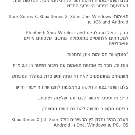
צלם ושתף בצורה חלקה תוכן כגון צילומי מסך, הקלטות ועוד,
באמצעות כפתור השיתוף החדש.
תאימות: Xbox Series X, Xbox Series S, Xbox One, Windows
10, iOS and Android
הבקר כולל טכנולוגיית Bluetooth Xbox Wireless and
למשחקים אלחוטיים בקונסולה, מחשב, טלפונים ניידים
וטאבלטים.
*פונקציות מסוימות אינן נתמכות
אוזניות: חבר כל אוזניות תואמות עם חיבור הסטריאו 3.5 מ”מ
משטחים מחוספסים לאחיזה נוחה ומשופרת במהלך המשחק
צלם ושתף בצורה חלקה באמצעות לחצן שיתוף ייעודי חדש
גריפ מחוספס יאפשר לכם יותר שליטה ויציבות.
פריסת מקשים חדשה להגברת חווית המשחק
מעבר מהיר וחלק בין מכשירים כולל Xbox Series X | S, Xbox
One, Windows 10 PC, iOS ו- Android