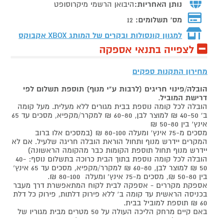
נותן האחריות:
היבואן הרשמי מיקרוסופט
מס' תשלומים:
12
למגוון קונסולות ובקרים של המותג
XBOX אקבוקס
לצפייה בתנאי אספקה
מחירון התקנות ספקים
הובלה/פינוי חריגים (לרבות ע"י מנוף) תוספת תשלום לפי
דרישת המוביל
.
הובלה לכל קומה נוספת בבית מגורים ללא מעלית. מעל קומה
ב' 40-50 ₪ למוצר לבן, 60-80 ₪ למקרר/מקפיא, מסכים עד 65
אינץ' בין 50-80 ₪
מסכים מ-75 אינץ' ומעלה 80-100 ₪ (במסכים אלו ברוב
המקרים יידרש מנוף ותחול הוראת הובלה חריגה שלעיל. אם לא
יידרש מנוף תחול תוספת הקומות כבר מהקומה הראשונה)
הובלה לכל קומה נוספת בתוך הבית כרוכה בתשלום נוסף: 40-
50 ₪ למוצר לבן, 60-80 ₪ למקרר/מקפיא, מסכים עד 65 אינץ'
בין 50-80 ₪, מסכים מ-75 אינץ' ומעלה 80-100 ₪.
אספקת מקררים - אספקה לבית לקוח המתאפשרת דרך מעבר
בכניסה הראשית עד קומה ב' ללא פירוק דלתות, פירוק כל דלת
60 ₪ תוספת למוביל בבית.
באם קיים מרחק הליכה העולה על 50 מטרים מבית מגוריו של