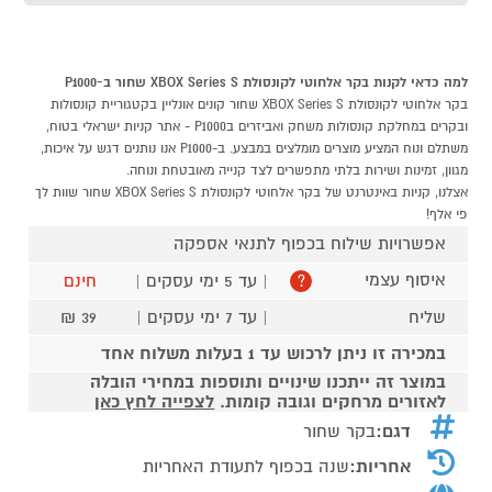
למה כדאי לקנות בקר אלחוטי לקונסולת XBOX Series S שחור ב-P1000
בקר אלחוטי לקונסולת XBOX Series S שחור קונים אונליין בקטגוריית קונסולות
ובקרים במחלקת קונסולות משחק ואביזרים בP1000 - אתר קניות ישראלי בטוח,
משתלם ונוח המציע מוצרים מומלצים במבצע. ב-P1000 אנו נותנים דגש על איכות,
מגוון, זמינות ושירות בלתי מתפשרים לצד קנייה מאובטחת ונוחה.
אצלנו, קניות באינטרנט של בקר אלחוטי לקונסולת XBOX Series S שחור שוות לך
פי אלף!
אפשרויות שילוח בכפוף לתנאי אספקה
איסוף עצמי
| עד 5 ימי עסקים |
חינם
?
שליח
| עד 7 ימי עסקים |
39 ₪
במכירה זו ניתן לרכוש עד 1 בעלות משלוח אחד
במוצר זה ייתכנו שינויים ותוספות במחירי הובלה
לאזורים מרחקים וגובה קומות.
לצפייה לחץ כאן
דגם:
בקר שחור
אחריות:
שנה בכפוף לתעודת האחריות