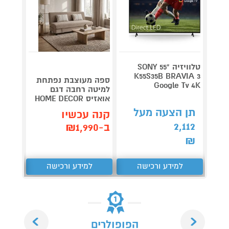
טלוויזיה "55 SONY
K55S35B BRAVIA 3
ספה מעוצבת נפתחת
כורסת
Google Tv 4K
למיטה רחבה דגם
עם ריק
אואזיס HOME DECOR
ARDO
תן הצעה מעל
קנה עכשיו
קנה 
2,112
ב-₪1,990
ב-₪1,199
₪
למידע ורכישה
למידע ורכישה
ל
Next
Previous
הפופולרים