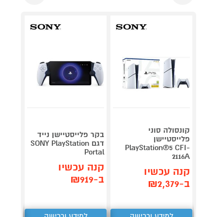
קונסולה סוני
בקר פלייסטיישן נייד
פלייסטיישן
בקר א
דגם SONY PlayStation
PlayStation®5 CFI-
XBOX לבן
Portal
2116A
קנה 
קנה עכשיו
קנה עכשיו
ב-₪269
ב-₪919
ב-₪2,379
למידע ורכישה
למידע ורכישה
ל