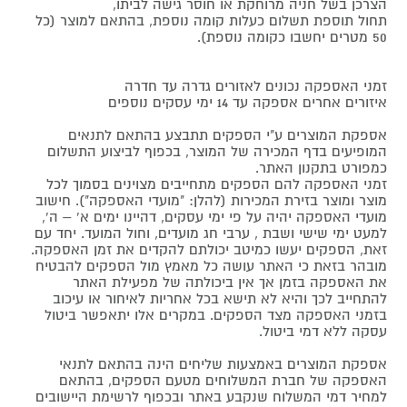
הצרכן בשל חניה מרוחקת או חוסר גישה לביתו,
תחול תוספת תשלום כעלות קומה נוספת, בהתאם למוצר (כל
50 מטרים יחשבו כקומה נוספת).
זמני האספקה נכונים לאזורים גדרה עד חדרה
איזורים אחרים אספקה עד 14 ימי עסקים נוספים
אספקת המוצרים ע"י הספקים תתבצע בהתאם לתנאים
המופיעים בדף המכירה של המוצר, בכפוף לביצוע התשלום
כמפורט בתקנון האתר.
זמני האספקה להם הספקים מתחייבים מצוינים בסמוך לכל
מוצר ומוצר בזירת המכירות (להלן: "מועדי האספקה"). חישוב
מועדי האספקה יהיה על פי ימי עסקים, דהיינו ימים א' – ה',
למעט ימי שישי ושבת , ערבי חג מועדים, וחול המועד. יחד עם
זאת, הספקים יעשו כמיטב יכולתם להקדים את זמן האספקה.
מובהר בזאת כי האתר עושה כל מאמץ מול הספקים להבטיח
את האספקה בזמן אך אין ביכולתה של מפעילת האתר
להתחייב לכך והיא לא תישא בכל אחריות לאיחור או עיכוב
בזמני האספקה מצד הספקים. במקרים אלו יתאפשר ביטול
עסקה ללא דמי ביטול.
אספקת המוצרים באמצעות שליחים הינה בהתאם לתנאי
האספקה של חברת המשלוחים מטעם הספקים, בהתאם
למחיר דמי המשלוח שנקבע באתר ובכפוף לרשימת היישובים