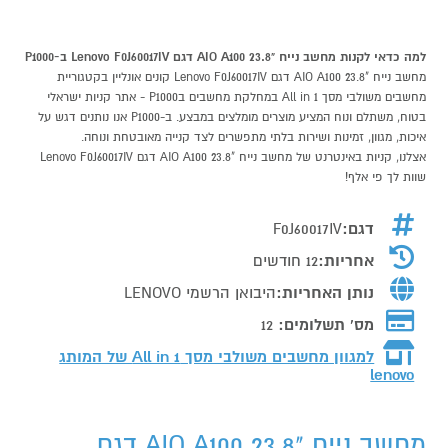
למה כדאי לקנות מחשב נייח "23.8 AIO A100 דגם Lenovo F0J60017IV ב-P1000
מחשב נייח "23.8 AIO A100 דגם Lenovo F0J60017IV קונים אונליין בקטגוריית
מחשבים משולבי מסך All in 1 במחלקת מחשבים בP1000 - אתר קניות ישראלי
בטוח, משתלם ונוח המציע מוצרים מומלצים במבצע. ב-P1000 אנו נותנים דגש על
איכות, מגוון, זמינות ושירות בלתי מתפשרים לצד קנייה מאובטחת ונוחה.
אצלנו, קניות באינטרנט של מחשב נייח "23.8 AIO A100 דגם Lenovo F0J60017IV
שוות לך פי אלף!
דגם:
F0J60017IV
אחריות:
12 חודשים
נותן האחריות:
היבואן הרשמי LENOVO
מס' תשלומים:
12
למגוון מחשבים משולבי מסך All in 1 של המותג
lenovo
מחשב נייח "23.8 AIO A100 דגם