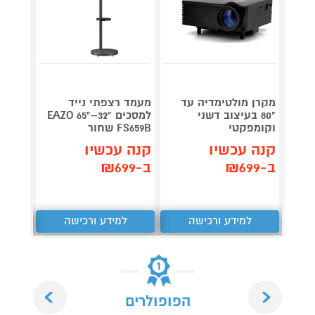
מקרן מולטימדיה עד
מעמד רצפתי נייד
רמקול
"80 בעיצוב דשני
למסכים "32–"65 EAZO
BBLE-
וקומפקטי
FS659B שחור
V3-W לבן
קנה עכשיו
קנה עכשיו
קנה 
ב-₪699
ב-₪699
ב-₪189
למידע ורכישה
למידע ורכישה
ל
Next
Previous
הפופולרים