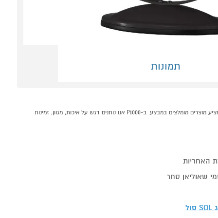
תמונות
מאוורר שולחני "8 דגם SOL SL-5302 סול שחור קונים אונליין בקטגוריית מאווררי רצפה במחלקת מזגנים מאווררים ומוצרי חימום בP1000 - אתר קניות ישראלי בטוח, משתלם ונוח המציע מוצרים מומלצים במבצע. ב-P1000 אנו נותנים דגש על איכות, מגוון, זמינות
ת האחריות
מי שאוליאן סחר
ג
SOL סול