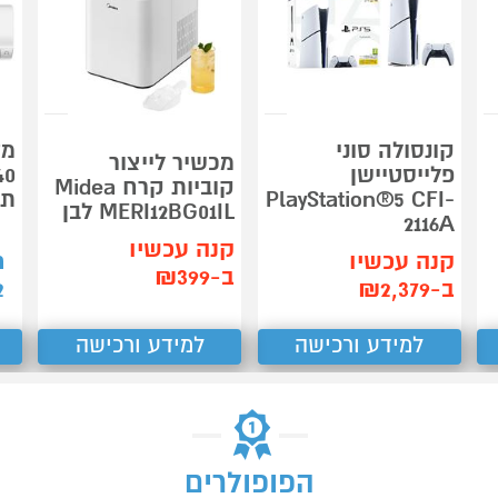
קונסולה סוני
מכשיר לייצור
פלייסטיישן
40
קוביות קרח Midea
PlayStation®5 CFI-
תד
MERI12BG01IL לבן
2116A
קנה עכשיו
קנה עכשיו
ת
ב-₪399
ב-₪2,379
2
למידע ורכישה
למידע ורכישה
הפופולרים