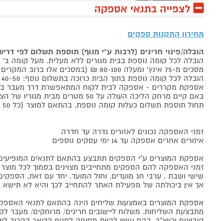
לצפייה בתנאי אספקה
מחירון התקנות ספקים
הובלה/פינוי חריגים (לרבות ע"י מנוף) תוספת תשלום לפי דרי
הובלה לכל קומה נוספת בבית מגורים ללא מעלית. מעל קומה ב' 40-50 ₪ למוצר לבן, 60-80 ₪ למקרר/מקפיא, מסכים עד 65 אינץ' בין 50-80 ₪
מסכים מ-75 אינץ' ומעלה 80-100 ₪ (במסכים אלו ברוב המקרים יידרש מנוף ותחול הוראת הובלה חריגה שלעיל. אם לא יידרש מנוף תחול תוספת הקומות כבר מהקומה הראשונה)
הובלה לכל קומה נוספת בתוך הבית כרוכה בתשלום נוסף: 40-50 ₪ למוצר לבן, 60-80 ₪ למקרר/מקפיא, מסכים עד 65 אינץ' בין 50-80 ₪, מסכים מ-75 אינץ' ומעלה 80-100 ₪.
אספקת מקררים - אספקה לבית לקוח המתאפשרת דרך מעבר בכניסה הראשית עד
באם קיים מרחק הליכה העולה על 50 מטרים מבית מגוריו של הצרכן בשל חניה מרוחקת או חוסר גישה לביתו,
תחול תוספת תשלום כעלות קומה נוספת, בהתאם למוצר (כל 50 מטרים יחשבו כקומה נוספת).
זמני האספקה נכונים לאזורים גדרה עד חדרה
איזורים אחרים אספקה עד 14 ימי עסקים נוספים
אספקת המוצרים ע"י הספקים תתבצע בהתאם לתנאים המופיעים ב
זמני האספקה להם הספקים מתחייבים מצוינים בסמוך לכל מוצר ומו
שישי ושבת , ערבי חג מועדים, וחול המועד. יחד עם זאת, הספ
אך אין ביכולתה של מפעילת האתר להתחייב לכך והיא לא תישא ב
אספקת המוצרים באמצעות שליחים הינה בהתאם לתנאי האספקה
מתבצעת השליחות. משלוח ליישובים חריגים/ מרוחקים/ מעבר לקו 
קיבוצים וכיוצ"ב, בהם עשוי להיות מסופק לסניף הדואר הקרוב 