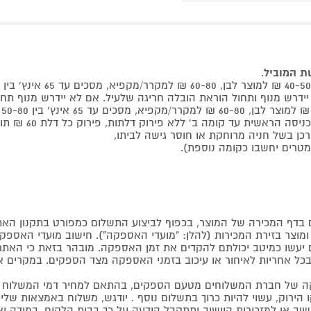
שת המוביל
.
 קומה ב' ללא פירוק דלתות, פירוק כל דלת 60 ₪ תוספת למוביל בבית.
דף המכירה של המוצר, בכפוף לביצוע התשלום כמפורט בתקנון האת
צר בזירת המכירות (להלן: "מועדי האספקה"). חישוב מועדי האספקה יה
קים יעשו כמיטב יכולתם להקדים את זמן האספקה. מובהר בזאת כי ה
כל אחריות לאיחור או עיכוב בזמני האספקה מצד הספקים. במקרים א
 של חברת המשלוחים מטעם הספקים, בהתאם למחיר דמי המשלוח ש
הירוק, עשוי להיות כרוך בתשלום נוסף . יודגש, משלוח באמצאות שליח
ליישוב או למזכירות היישוב ותתקבל הודעה על כך בבית הלקוח. במיד