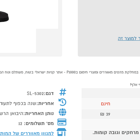
ר למוצר זה
דגם:
SL-5302
אחריות:
שנה בכפוף לתעוד
חינם
נותן האחריות:
היבואן הרש
39 ₪
מס' תשלומים:
12
 מרחקים וגובה קומות.
למגוון מאווררים של המות