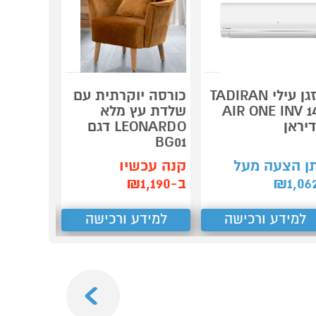
מזגן עילי TADIRAN
כורסה יוקרתית עם
AIR ONE INV 1
שלדת עץ מלא
יראן
LEONARDO דגם
 LEGACY
BG01
קנה עכש
ן הצעה מעל
קנה עכשיו
ב-₪4,690
1,06
₪
ב-₪1,190
למידע ורכישה
למידע ורכישה
למידע
Next