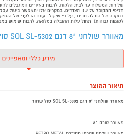
שליחות המשלוח עד לבית הלקוח, לרבות באזורים המוגבלים לגישה מ
חליפי המקובל על שני הצדדים. במקרים אלו יתאפשר ביטול עסקה
במקרה של הובלה חריגה, על פי שיקול דעתם הבלעדי של הספקים 
לקומות גבוהות), תחול עלות ההובלה במלואה, לרבות שימוש במנו
מאוורר שולחני "8 דגם SOL SL-5302 סול שחור - מידע נוסף
מידע כללי ומאפיינים
תיאור המוצר
מאוורר שולחני "8 דגם SOL SL-5302 סול שחור
מאוורר טורבו "8
מאוורר שולחני יוקרתי מסידרת RETRO METAL