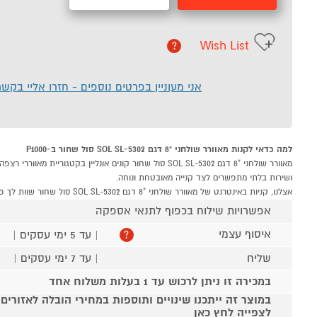
Wish List
?
אני מעוניין בפרטים נוספים - חזרו אליי בקש
למה כדאי לקנות מאוורר שולחני "8 דגם SOL SL-5302 סול שחור ב-P1000
ושירות בלתי מתפשרים לצד קנייה מאובטחת ונוחה.
אצלנו, קניות באינטרנט של מאוורר שולחני "8 דגם SOL SL-5302 סול שחור שוות לך פי אלף!
אפשרויות שילוח בכפוף לתנאי אספקה
איסוף עצמי
| עד 5 ימי עסקים |
?
שליח
| עד 7 ימי עסקים |
במכירה זו ניתן לרכוש עד 1 בעלות משלוח אחד
במוצר זה ייתכנו שינויים ותוספות במחירי הובלה לאזורים
לצפייה לחץ כאן