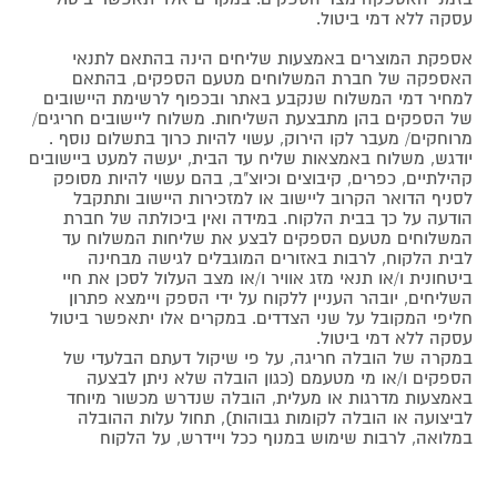
עסקה ללא דמי ביטול.
אספקת המוצרים באמצעות שליחים הינה בהתאם לתנאי
האספקה של חברת המשלוחים מטעם הספקים, בהתאם
למחיר דמי המשלוח שנקבע באתר ובכפוף לרשימת היישובים
של הספקים בהן מתבצעת השליחות. משלוח ליישובים חריגים/
מרוחקים/ מעבר לקו הירוק, עשוי להיות כרוך בתשלום נוסף .
יודגש, משלוח באמצאות שליח עד הבית, יעשה למעט ביישובים
קהילתיים, כפרים, קיבוצים וכיוצ"ב, בהם עשוי להיות מסופק
לסניף הדואר הקרוב ליישוב או למזכירות היישוב ותתקבל
הודעה על כך בבית הלקוח. במידה ואין ביכולתה של חברת
המשלוחים מטעם הספקים לבצע את שליחות המשלוח עד
לבית הלקוח, לרבות באזורים המוגבלים לגישה מבחינה
ביטחונית ו/או תנאי מזג אוויר ו/או מצב העלול לסכן את חיי
השליחים, יובהר העניין ללקוח על ידי הספק ויימצא פתרון
חליפי המקובל על שני הצדדים. במקרים אלו יתאפשר ביטול
עסקה ללא דמי ביטול.
במקרה של הובלה חריגה, על פי שיקול דעתם הבלעדי של
הספקים ו/או מי מטעמם (כגון הובלה שלא ניתן לבצעה
באמצעות מדרגות או מעלית, הובלה שנדרש מכשור מיוחד
לביצועה או הובלה לקומות גבוהות), תחול עלות ההובלה
במלואה, לרבות שימוש במנוף ככל ויידרש, על הלקוח