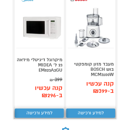
מיקרוגל דיגיטלי מידאה
מעבד מזון קומפקטי
קומקו
23 ל' MIDEA
בוש BOSCH
eative
EM823A2GU
A5300
MCM3100W
399
₪
קנה עכשיו
קנה 
קנה עכשיו
ב-₪399
ב-₪119
ב-₪296
למידע ורכישה
למידע ורכישה
ל