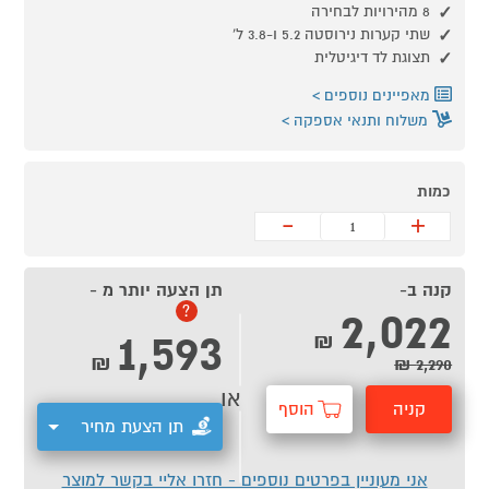
8 מהירויות לבחירה
שתי קערות נירוסטה 5.2 ו-3.8 ל'
תצוגת לד דיגיטלית
מאפיינים נוספים
משלוח ותנאי אספקה
כמות
-
+
קנה ב-
תן הצעה יותר מ -
2,022
?
1,593
₪
₪
2,290 ₪
או
קניה
הוסף
תן הצעת מחיר
מהירה
לסל
אני מעוניין בפרטים נוספים - חזרו אליי בקשר למוצר