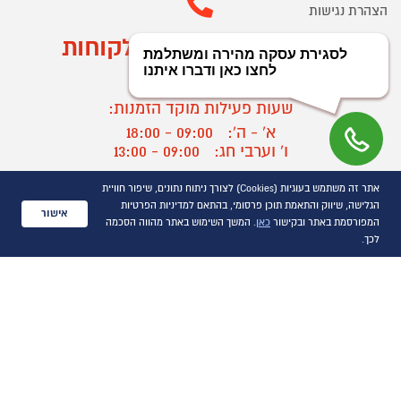
הצהרת נגישות
מוקד הזמנות ושירות לקוחות
03-9545370
שעות פעילות מוקד הזמנות:
א' - ה':
09:00 - 18:00
ו' וערבי חג:
09:00 - 13:00
שעות פעילות מוקד שירות לקוחות:
אתר זה משתמש בעוגיות (Cookies) לצורך ניתוח נתונים, שיפור חוויית
א' - ד':
09:00 - 16:30
הגלישה, שיווק והתאמת תוכן פרסומי, בהתאם למדיניות הפרטיות
אישור
ה :
09:00 - 16:00
המפורסמת באתר ובקישור
כאן
. המשך השימוש באתר מהווה הסכמה
חול המועד
09:00 - 15:00
לכך.
?
יצירת קשר/ביטול הזמנה