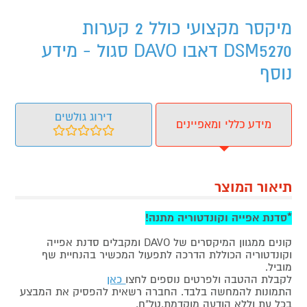
מיקסר מקצועי כולל 2 קערות
DSM5270 דאבו DAVO סגול - מידע
נוסף
דירוג גולשים
מידע כללי ומאפיינים
תיאור המוצר
*סדנת אפייה וקונדטוריה מתנה!
קונים ממגוון המיקסרים של DAVO ומקבלים סדנת אפייה
וקונדטוריה הכוללת הדרכה לתפעול המכשיר בהנחיית שף
מוביל.
לקבלת ההטבה ולפרטים נוספים לחצו
כאן
התמונות להמחשה בלבד. החברה רשאית להפסיק את המבצע
בכל עת וללא הודעה מוקדמת.טל"ח.