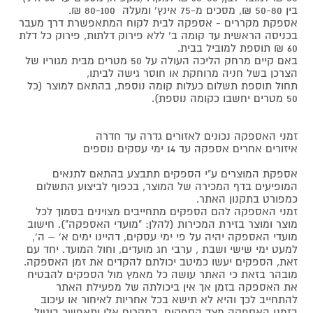
בין 50-80 ₪, מסכים מ-75 אינץ' ומעלה 80-100 ₪.
אספקת מקררים - אספקה לבית לקוח המתאפשרת דרך מעבר
בכניסה הראשית עד קומה ב' ללא פירוק דלתות, פירוק כל דלת
60 ₪ תוספת למוביל בבית.
באם קיים מרחק הליכה העולה על 50 מטרים מבית מגוריו של
הצרכן בשל חניה מרוחקת או חוסר גישה לביתו,
תחול תוספת תשלום כעלות קומה נוספת, בהתאם למוצר (כל
50 מטרים יחשבו כקומה נוספת).
זמני האספקה נכונים לאזורים גדרה עד חדרה
איזורים אחרים אספקה עד 14 ימי עסקים נוספים
אספקת המוצרים ע"י הספקים תתבצע בהתאם לתנאים
המופיעים בדף המכירה של המוצר, בכפוף לביצוע התשלום
כמפורט בתקנון האתר.
זמני האספקה להם הספקים מתחייבים מצוינים בסמוך לכל
מוצר ומוצר בזירת המכירות (להלן: "מועדי האספקה"). חישוב
מועדי האספקה יהיה על פי ימי עסקים, דהיינו ימים א' – ה',
למעט ימי שישי ושבת , ערבי חג מועדים, וחול המועד. יחד עם
זאת, הספקים יעשו כמיטב יכולתם להקדים את זמן האספקה.
מובהר בזאת כי האתר עושה כל מאמץ מול הספקים להבטיח
את האספקה בזמן אך אין ביכולתה של מפעילת האתר
להתחייב לכך והיא לא תישא בכל אחריות לאיחור או עיכוב
בזמני האספקה מצד הספקים. במקרים אלו יתאפשר ביטול