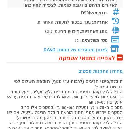
לאזורים מרחקים וגובה קומות.
לצפייה לחץ כאן
דגם:
DSM5270
אחריות:
שנה בכפוף לתעודת האחריות
נותן האחריות:
היבואן הרשמי OIG
מס' תשלומים:
12
למגוון מיקסרים של המותג
DAVO
לצפייה בתנאי אספקה
מחירון התקנות ספקים
הובלה/פינוי חריגים (לרבות ע"י מנוף) תוספת תשלום לפי
דרישת המוביל
.
הובלה לכל קומה נוספת בבית מגורים ללא מעלית. מעל קומה
ב' 40-50 ₪ למוצר לבן, 60-80 ₪ למקרר/מקפיא, מסכים עד 65
אינץ' בין 50-80 ₪
מסכים מ-75 אינץ' ומעלה 80-100 ₪ (במסכים אלו ברוב
המקרים יידרש מנוף ותחול הוראת הובלה חריגה שלעיל. אם לא
יידרש מנוף תחול תוספת הקומות כבר מהקומה הראשונה)
הובלה לכל קומה נוספת בתוך הבית כרוכה בתשלום נוסף: 40-
50 ₪ למוצר לבן, 60-80 ₪ למקרר/מקפיא, מסכים עד 65 אינץ'