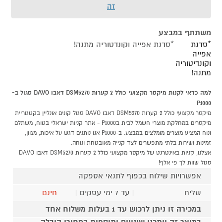
זה
משתתף במבצע
*סדנת
*סדנת אפייה וקונדטוריה מתנה!
אפייה
וקונדיטוריה
מתנה!
למה כדאי לקנות מיקסר מקצועי כולל 2 קערות DSM5270 דאבו DAVO סגול ב-
P1000
מיקסר מקצועי כולל 2 קערות DSM5270 דאבו DAVO סגול קונים אונליין בקטגוריית
מיקסרים במחלקת מוצרי חשמל לבית בP1000 - אתר קניות ישראלי בטוח, משתלם
ונוח המציע מוצרים מומלצים במבצע. ב-P1000 אנו נותנים דגש על איכות, מגוון,
זמינות ושירות בלתי מתפשרים לצד קנייה מאובטחת ונוחה.
אצלנו, קניות באינטרנט של מיקסר מקצועי כולל 2 קערות DSM5270 דאבו DAVO
סגול שוות לך פי אלף!
אפשרויות שילוח בכפוף לתנאי אספקה
שליח
| עד 7 ימי עסקים |
חינם
במכירה זו ניתן לרכוש עד 1 בעלות משלוח אחד
במוצר זה ייתכנו שינויים ותוספות במחירי הובלה