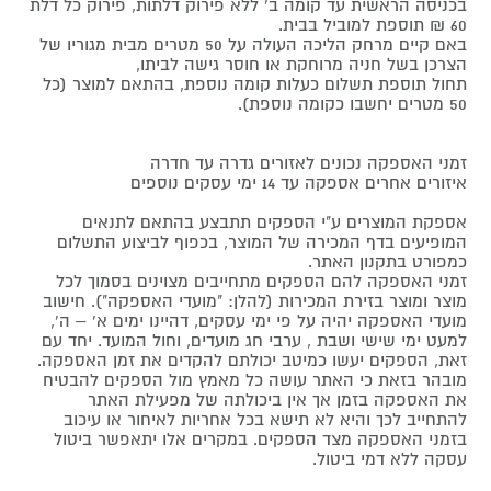
בכניסה הראשית עד קומה ב' ללא פירוק דלתות, פירוק כל דלת
60 ₪ תוספת למוביל בבית.
באם קיים מרחק הליכה העולה על 50 מטרים מבית מגוריו של
הצרכן בשל חניה מרוחקת או חוסר גישה לביתו,
תחול תוספת תשלום כעלות קומה נוספת, בהתאם למוצר (כל
50 מטרים יחשבו כקומה נוספת).
זמני האספקה נכונים לאזורים גדרה עד חדרה
איזורים אחרים אספקה עד 14 ימי עסקים נוספים
אספקת המוצרים ע"י הספקים תתבצע בהתאם לתנאים
המופיעים בדף המכירה של המוצר, בכפוף לביצוע התשלום
כמפורט בתקנון האתר.
זמני האספקה להם הספקים מתחייבים מצוינים בסמוך לכל
מוצר ומוצר בזירת המכירות (להלן: "מועדי האספקה"). חישוב
מועדי האספקה יהיה על פי ימי עסקים, דהיינו ימים א' – ה',
למעט ימי שישי ושבת , ערבי חג מועדים, וחול המועד. יחד עם
זאת, הספקים יעשו כמיטב יכולתם להקדים את זמן האספקה.
מובהר בזאת כי האתר עושה כל מאמץ מול הספקים להבטיח
את האספקה בזמן אך אין ביכולתה של מפעילת האתר
להתחייב לכך והיא לא תישא בכל אחריות לאיחור או עיכוב
בזמני האספקה מצד הספקים. במקרים אלו יתאפשר ביטול
עסקה ללא דמי ביטול.