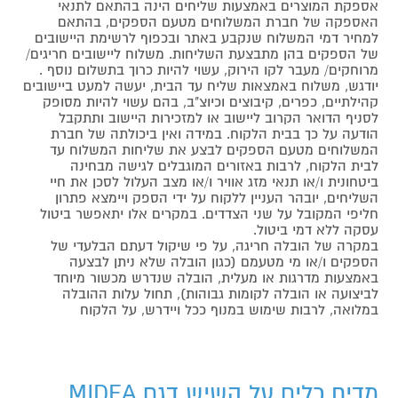
אספקת המוצרים באמצעות שליחים הינה בהתאם לתנאי
האספקה של חברת המשלוחים מטעם הספקים, בהתאם
למחיר דמי המשלוח שנקבע באתר ובכפוף לרשימת היישובים
של הספקים בהן מתבצעת השליחות. משלוח ליישובים חריגים/
מרוחקים/ מעבר לקו הירוק, עשוי להיות כרוך בתשלום נוסף .
יודגש, משלוח באמצאות שליח עד הבית, יעשה למעט ביישובים
קהילתיים, כפרים, קיבוצים וכיוצ"ב, בהם עשוי להיות מסופק
לסניף הדואר הקרוב ליישוב או למזכירות היישוב ותתקבל
הודעה על כך בבית הלקוח. במידה ואין ביכולתה של חברת
המשלוחים מטעם הספקים לבצע את שליחות המשלוח עד
לבית הלקוח, לרבות באזורים המוגבלים לגישה מבחינה
ביטחונית ו/או תנאי מזג אוויר ו/או מצב העלול לסכן את חיי
השליחים, יובהר העניין ללקוח על ידי הספק ויימצא פתרון
חליפי המקובל על שני הצדדים. במקרים אלו יתאפשר ביטול
עסקה ללא דמי ביטול.
במקרה של הובלה חריגה, על פי שיקול דעתם הבלעדי של
הספקים ו/או מי מטעמם (כגון הובלה שלא ניתן לבצעה
באמצעות מדרגות או מעלית, הובלה שנדרש מכשור מיוחד
לביצועה או הובלה לקומות גבוהות), תחול עלות ההובלה
במלואה, לרבות שימוש במנוף ככל ויידרש, על הלקוח
מדיח כלים על השיש דגם MIDEA