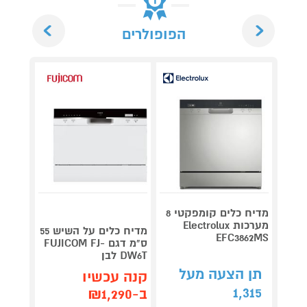
Next
Previous
הפופולרים
מדיח כלים קומפקטי 8
מערכות Electrolux
מדיח כלים על השיש 55
מדיח 
EFC3862MS
ס"מ דגם FUJICOM FJ-
DW6T לבן
-W2605
תן הצעה מעל
קנה עכשיו
קנה 
1,315
ב-₪1,290
ב-₪1,290