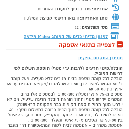
אחריות:
שנה בכפוף לתעודת האחריות
נותן האחריות:
היבואן הרשמי קבוצת המילטון
מס' תשלומים:
12
למגוון מדיחי כלים של המותג
Midea מידאה
לצפייה בתנאי אספקה
מחירון התקנות ספקים
הובלה/פינוי חריגים (לרבות ע"י מנוף) תוספת תשלום לפי
דרישת המוביל
.
הובלה לכל קומה נוספת בבית מגורים ללא מעלית. מעל קומה
ב' 40-50 ₪ למוצר לבן, 60-80 ₪ למקרר/מקפיא, מסכים עד 65
אינץ' בין 50-80 ₪
מסכים מ-75 אינץ' ומעלה 80-100 ₪ (במסכים אלו ברוב
המקרים יידרש מנוף ותחול הוראת הובלה חריגה שלעיל. אם לא
יידרש מנוף תחול תוספת הקומות כבר מהקומה הראשונה)
הובלה לכל קומה נוספת בתוך הבית כרוכה בתשלום נוסף: 40-
50 ₪ למוצר לבן, 60-80 ₪ למקרר/מקפיא, מסכים עד 65 אינץ'
בין 50-80 ₪, מסכים מ-75 אינץ' ומעלה 80-100 ₪.
אספקת מקררים - אספקה לבית לקוח המתאפשרת דרך מעבר