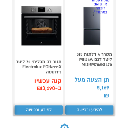
מנקה ספות
או שואב
רובוטי
במתנה!*
מקרר 4 דלתות 515
ליטר דגם MIDEA
תנור רב תכליתי 71 ליטר
MDRM706BIL70
G7241B1
Electrolux EOH6221X
נירוסטה
תן הצעה מעל
תן 
קנה עכשיו
,865
5,169
ב-₪3,190
₪
₪
למידע ורכישה
למידע ורכישה
ל