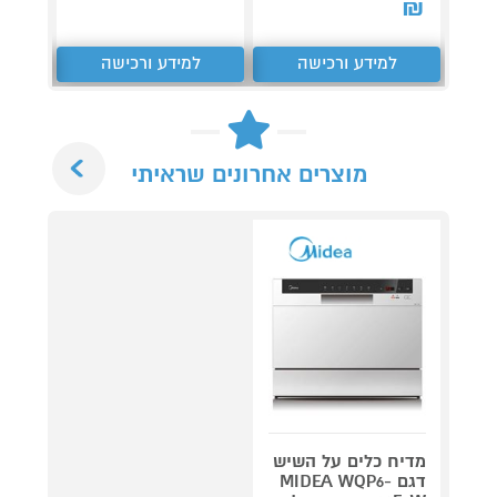
₪
למידע ורכישה
למידע ורכישה
ל
Next
מוצרים אחרונים שראיתי
מדיח כלים על השיש
דגם MIDEA WQP6-