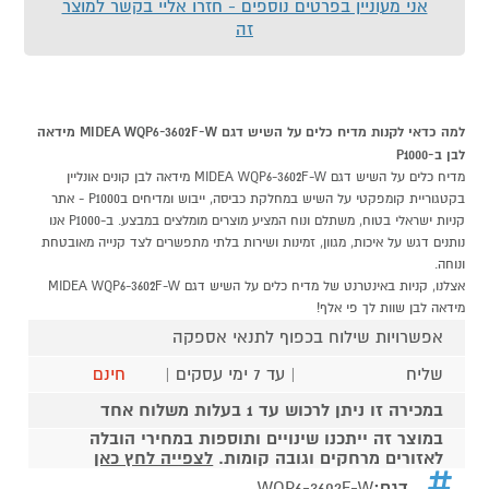
אני מעוניין בפרטים נוספים - חזרו אליי בקשר למוצר
זה
למה כדאי לקנות מדיח כלים על השיש דגם MIDEA WQP6-3602F-W מידאה
לבן ב-P1000
מדיח כלים על השיש דגם MIDEA WQP6-3602F-W מידאה לבן קונים אונליין
בקטגוריית קומפקטי על השיש במחלקת כביסה, ייבוש ומדיחים בP1000 - אתר
קניות ישראלי בטוח, משתלם ונוח המציע מוצרים מומלצים במבצע. ב-P1000 אנו
נותנים דגש על איכות, מגוון, זמינות ושירות בלתי מתפשרים לצד קנייה מאובטחת
ונוחה.
אצלנו, קניות באינטרנט של מדיח כלים על השיש דגם MIDEA WQP6-3602F-W
מידאה לבן שוות לך פי אלף!
אפשרויות שילוח בכפוף לתנאי אספקה
שליח
| עד 7 ימי עסקים |
חינם
במכירה זו ניתן לרכוש עד 1 בעלות משלוח אחד
במוצר זה ייתכנו שינויים ותוספות במחירי הובלה
לאזורים מרחקים וגובה קומות.
לצפייה לחץ כאן
דגם:
WQP6-3602F-W