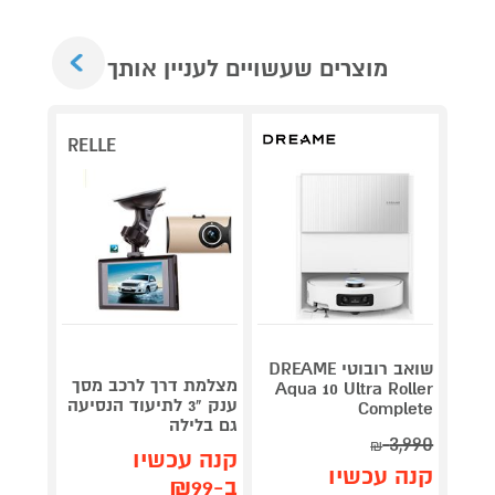
Next
מוצרים שעשויים לעניין אותך
RELLE
שואב רובוטי DREAME
מצלמת דרך לרכב מסך
ש
Aqua 10 Ultra Roller
ענק "3 לתיעוד הנסיעה
 46mm
Complete
גם בלילה
miniu
3,990
₪
קנה עכשיו
קנה 
קנה עכשיו
ב-₪99
ב-₪1,649