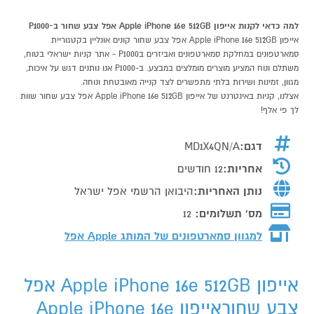
למה כדאי לקנות אייפון Apple iPhone 16e 512GB אפל צבע שחור ב-P1000
אייפון Apple iPhone 16e 512GB אפל צבע שחור קונים אונליין בקטגוריית
סמארטפונים במחלקת סמארטפונים ואביזרים בP1000 - אתר קניות ישראלי בטוח,
משתלם ונוח המציע מוצרים מומלצים במבצע. ב-P1000 אנו נותנים דגש על איכות,
מגוון, זמינות ושירות בלתי מתפשרים לצד קנייה מאובטחת ונוחה.
אצלנו, קניות באינטרנט של אייפון Apple iPhone 16e 512GB אפל צבע שחור שוות
לך פי אלף!
דגם:
MD1X4QN/A
אחריות:
12 חודשים
נותן האחריות:
היבואן הרשמי אפל ישראל
מס' תשלומים:
12
למגוון סמארטפונים של המותג
Apple אפל
אייפון Apple iPhone 16e 512GB אפל
צבע שחוראייפון Apple iPhone 16e