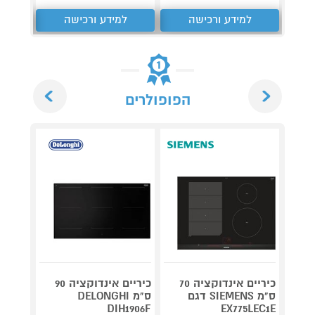
למידע ורכישה
למידע ורכישה
ל
Next
Previous
הפופולרים
מארז ב
ואפי
במתנ
כיריים אינדוקציה 70
כיריים אינדוקציה 90
ס"מ SIEMENS דגם
ס"מ DELONGHI
ס"
1604F
DIH1906F
EX775LEC1E