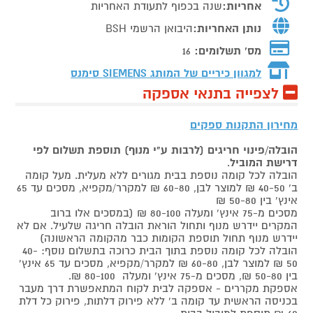
אחריות:
שנה בכפוף לתעודת האחריות
נותן האחריות:
היבואן הרשמי BSH
מס' תשלומים:
16
למגוון כיריים של המותג
SIEMENS סימנס
לצפייה בתנאי אספקה
מחירון התקנות ספקים
הובלה/פינוי חריגים (לרבות ע"י מנוף) תוספת תשלום לפי
דרישת המוביל
.
הובלה לכל קומה נוספת בבית מגורים ללא מעלית. מעל קומה
ב' 40-50 ₪ למוצר לבן, 60-80 ₪ למקרר/מקפיא, מסכים עד 65
אינץ' בין 50-80 ₪
מסכים מ-75 אינץ' ומעלה 80-100 ₪ (במסכים אלו ברוב
המקרים יידרש מנוף ותחול הוראת הובלה חריגה שלעיל. אם לא
יידרש מנוף תחול תוספת הקומות כבר מהקומה הראשונה)
הובלה לכל קומה נוספת בתוך הבית כרוכה בתשלום נוסף: 40-
50 ₪ למוצר לבן, 60-80 ₪ למקרר/מקפיא, מסכים עד 65 אינץ'
בין 50-80 ₪, מסכים מ-75 אינץ' ומעלה 80-100 ₪.
אספקת מקררים - אספקה לבית לקוח המתאפשרת דרך מעבר
בכניסה הראשית עד קומה ב' ללא פירוק דלתות, פירוק כל דלת