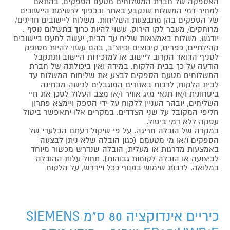
האספקה של חברת המשלוחים מטעם הספקים, בהתאם
למחיר דמי המשלוח שנקבע באתר ובכפוף לרשימת היישובים
של הספקים בהן מתבצעת השליחות. משלוח ליישובים חריגים/
מרוחקים/ מעבר לקו הירוק, עשוי להיות כרוך בתשלום נוסף .
יודגש, משלוח באמצאות שליח עד הבית, יעשה למעט ביישובים
קהילתיים, כפרים, קיבוצים וכיוצ"ב, בהם עשוי להיות מסופק
לסניף הדואר הקרוב ליישוב או למזכירות היישוב ותתקבל
הודעה על כך בבית הלקוח. במידה ואין ביכולתה של חברת
המשלוחים מטעם הספקים לבצע את שליחות המשלוח עד
לבית הלקוח, לרבות באזורים המוגבלים לגישה מבחינה
ביטחונית ו/או תנאי מזג אוויר ו/או מצב העלול לסכן את חיי
השליחים, יובהר העניין ללקוח על ידי הספק ויימצא פתרון
חליפי המקובל על שני הצדדים. במקרים אלו יתאפשר ביטול
עסקה ללא דמי ביטול.
במקרה של הובלה חריגה, על פי שיקול דעתם הבלעדי של
הספקים ו/או מי מטעמם (כגון הובלה שלא ניתן לבצעה
באמצעות מדרגות או מעלית, הובלה שנדרש מכשור מיוחד
לביצועה או הובלה לקומות גבוהות), תחול עלות ההובלה
במלואה, לרבות שימוש במנוף ככל ויידרש, על הלקוח
כיריים אינדוקציה 80 ס"מ SIEMENS