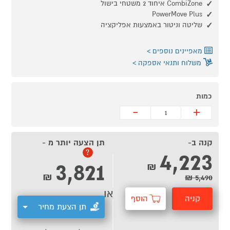
CombiZone איחוד 2 משטחי בישול
PowerMove Plus
שליטה וניטור באמצעות אפליקציה
מאפיינים נוספים
משלוח ותנאי אספקה
כמות
-
+
קנה ב-
תן הצעה יותר מ -
4,223
?
3,821
₪
₪
5,490 ₪
או
קניה
הוסף
תן הצעת מחיר
מהירה
לסל