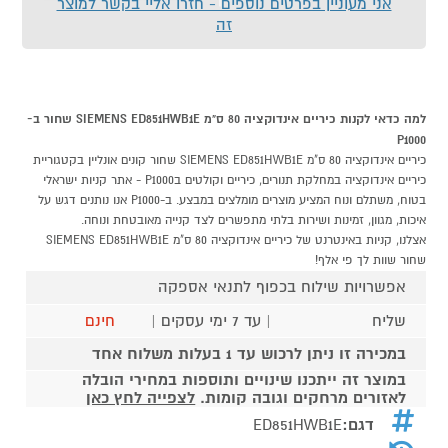
אני מעוניין בפרטים נוספים - חזרו אליי בקשר למוצר
זה
למה כדאי לקנות כיריים אינדוקציה 80 ס"מ SIEMENS ED851HWB1E שחור ב-
P1000
כיריים אינדוקציה 80 ס"מ SIEMENS ED851HWB1E שחור קונים אונליין בקטגוריית
כיריים אינדוקציה במחלקת תנורים, כיריים וקולטים בP1000 - אתר קניות ישראלי
בטוח, משתלם ונוח המציע מוצרים מומלצים במבצע. ב-P1000 אנו נותנים דגש על
איכות, מגוון, זמינות ושירות בלתי מתפשרים לצד קנייה מאובטחת ונוחה.
אצלנו, קניות באינטרנט של כיריים אינדוקציה 80 ס"מ SIEMENS ED851HWB1E
שחור שוות לך פי אלף!
אפשרויות שילוח בכפוף לתנאי אספקה
שליח
| עד 7 ימי עסקים |
חינם
במכירה זו ניתן לרכוש עד 1 בעלות משלוח אחד
במוצר זה ייתכנו שינויים ותוספות במחירי הובלה
לאזורים מרחקים וגובה קומות.
לצפייה לחץ כאן
דגם:
ED851HWB1E