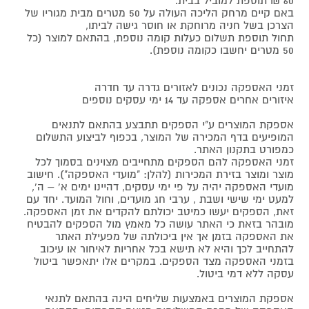
60 ₪ תוספת למוביל בבית.
באם קיים מרחק הליכה העולה על 50 מטרים מבית מגוריו של
הצרכן בשל חניה מרוחקת או חוסר גישה לביתו,
תחול תוספת תשלום כעלות קומה נוספת, בהתאם למוצר (כל
50 מטרים יחשבו כקומה נוספת).
זמני האספקה נכונים לאזורים גדרה עד חדרה
איזורים אחרים אספקה עד 14 ימי עסקים נוספים
אספקת המוצרים ע"י הספקים תתבצע בהתאם לתנאים
המופיעים בדף המכירה של המוצר, בכפוף לביצוע התשלום
כמפורט בתקנון האתר.
זמני האספקה להם הספקים מתחייבים מצוינים בסמוך לכל
מוצר ומוצר בזירת המכירות (להלן: "מועדי האספקה"). חישוב
מועדי האספקה יהיה על פי ימי עסקים, דהיינו ימים א' – ה',
למעט ימי שישי ושבת , ערבי חג מועדים, וחול המועד. יחד עם
זאת, הספקים יעשו כמיטב יכולתם להקדים את זמן האספקה.
מובהר בזאת כי האתר עושה כל מאמץ מול הספקים להבטיח
את האספקה בזמן אך אין ביכולתה של מפעילת האתר
להתחייב לכך והיא לא תישא בכל אחריות לאיחור או עיכוב
בזמני האספקה מצד הספקים. במקרים אלו יתאפשר ביטול
עסקה ללא דמי ביטול.
אספקת המוצרים באמצעות שליחים הינה בהתאם לתנאי