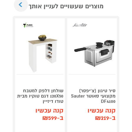
Next
מוצרים שעשויים לעניין אותך
סיר טיגון (צ'יפסר)
שולחן דלפק למטבח
Roller
מקצועי סאוטר Sauter
120X50 דגם טוקיו מבית
plete
DF4100
טודו דיזיין
3,990
קנה עכשיו
קנה עכשיו
קנה 
ב-₪219
ב-₪599
ב-₪3,851