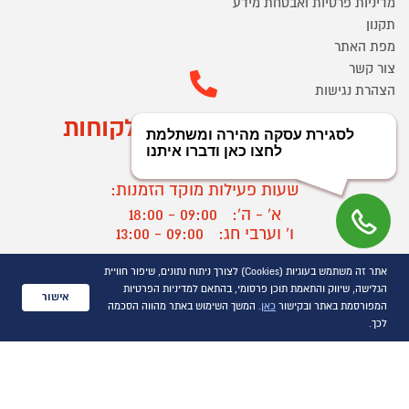
מדיניות פרטיות ואבטחת מידע
תקנון
מפת האתר
צור קשר
הצהרת נגישות
מוקד הזמנות ושירות לקוחות
03-9545370
שעות פעילות מוקד הזמנות:
א' - ה':
09:00 - 18:00
ו' וערבי חג:
09:00 - 13:00
שעות פעילות מוקד שירות לקוחות:
אתר זה משתמש בעוגיות (Cookies) לצורך ניתוח נתונים, שיפור חוויית
א' - ד':
09:00 - 16:30
הגלישה, שיווק והתאמת תוכן פרסומי, בהתאם למדיניות הפרטיות
אישור
ה :
09:00 - 16:00
המפורסמת באתר ובקישור
כאן
. המשך השימוש באתר מהווה הסכמה
חול המועד
09:00 - 15:00
לכך.
?
יצירת קשר/ביטול הזמנה