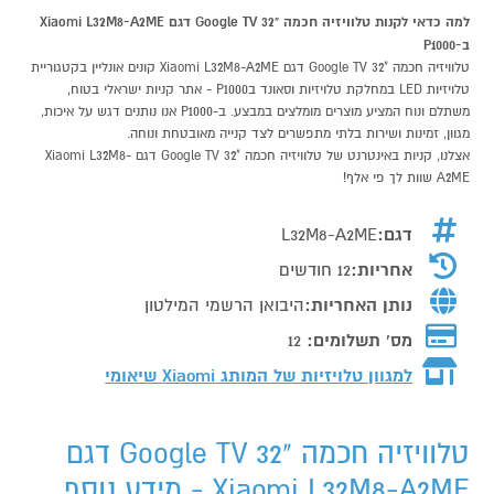
למה כדאי לקנות טלוויזיה חכמה "32 Google TV דגם Xiaomi L32M8-A2ME
ב-P1000
טלוויזיה חכמה "32 Google TV דגם Xiaomi L32M8-A2ME קונים אונליין בקטגוריית
טלויזיות LED במחלקת טלויזיות וסאונד בP1000 - אתר קניות ישראלי בטוח,
משתלם ונוח המציע מוצרים מומלצים במבצע. ב-P1000 אנו נותנים דגש על איכות,
מגוון, זמינות ושירות בלתי מתפשרים לצד קנייה מאובטחת ונוחה.
אצלנו, קניות באינטרנט של טלוויזיה חכמה "32 Google TV דגם Xiaomi L32M8-
A2ME שוות לך פי אלף!
דגם:
L32M8-A2ME
אחריות:
12 חודשים
נותן האחריות:
היבואן הרשמי המילטון
מס' תשלומים:
12
למגוון טלויזיות של המותג
Xiaomi שיאומי
טלוויזיה חכמה "32 Google TV דגם
Xiaomi L32M8-A2ME - מידע נוסף