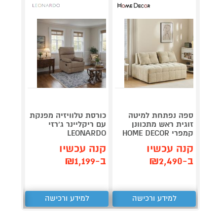
מערכת
ספה נפתחת למיטה
כורסת טלוויזיה מפנקת
סטריא
זוגית ראש מתכוונן
עם ריקליינר ג'רזי
-DU10
קמפרי HOME DECOR
LEONARDO
לבן
קנה עכשיו
קנה עכשיו
קנה 
ב-₪2,490
ב-₪1,199
ב-₪379
למידע ורכישה
למידע ורכישה
ל