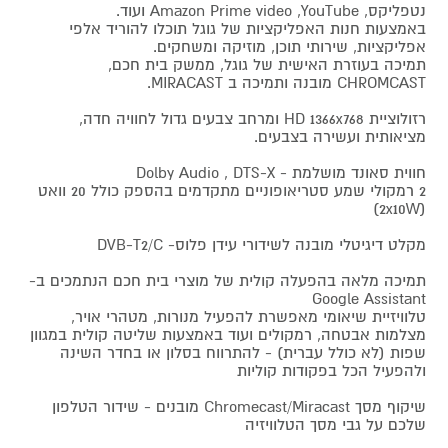
נטפליקס, Amazon Prime video ,YouTube ועוד.
באמצעות חנות האפליקציות של גוגל תוכלו להוריד אלפי
אפליקציות, שירותי תוכן, מוזיקה ומשחקים.
תמיכה בעוזרת האישית של גוגל, ממשק בית חכם,
CHROMCAST מובנה ותמיכה ב MIRACAST.
רזולוציית HD 1366x768 ומרחב צבעים גדול לחוויה חדה,
מציאותית ועשירה בצבעים.
חווית סאונד מושלמת - Dolby Audio , DTS-X
2 רמקולי שמע סטריאופוניים מתקדמים בהספק כולל 20 וואט
(2x10W)
מקלט דיגיטלי מובנה לשידורי עידן פלוס- DVB-T2/C
תמיכה מלאה בהפעלה קולית של מוצרי בית חכם הנתמכים ב-
Google Assistant
טלוויזיית שיאומי מאפשרת להפעיל מנורות, מטהרי אויר,
מצלמות אבטחה, רמקולים ועוד באמצעות שליטה קולית במגוון
שפות (לא כולל עברית) - להתרווח בסלון או בחדר השינה
ולהפעיל הכל בפקודות קוליות
שיקוף מסך Chromecast/Miracast מובנים - שידור הטלפון
שלכם על גבי מסך הטלוויזיה