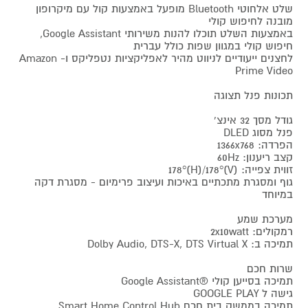
שלט אלחוטי Bluetooth מופעל באמצעות קול עם מיקרופון
מובנה לחיפוש קולי
באמצעות השלט תוכלו להנות משירותי Google Assistant,
חיפוש קולי במגוון שפות כולל עברית
לחצנים ייעודיים לניווט מהיר לאפליקציות נטפליקס ו- Amazon
Prime Video
תכונות פנל תצוגה
גודל מסך 32 אינצ'
פנל מסוג DLED
הפרדה: 1366x768
קצב ריענון: 60Hz
זווית צפייה: (V)178°(H)/178°
גוף ומסגרת מתכתיים באיכות ועיצוב פרימיום - מסגרת דקה
במיוחד
מערכת שמע
רמקולים: 2x10watt
תמיכה ב: Dolby Audio, DTS-X, DTS Virtual X
שרות חכם
תמיכה בסייען קולי ®Google Assistant
גישה ל GOOGLE PLAY
תמיכה בממשק בית חכם Smart Home Control Hub