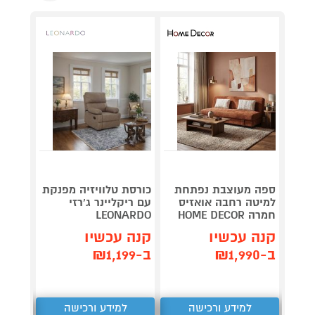
ספה מעוצבת נפתחת
כורסת טלוויזיה מפנקת
מערכת
למיטה רחבה אואזיס
עם ריקליינר ג'רזי
CD-30
חמרה HOME DECOR
LEONARDO
קנה 
קנה עכשיו
קנה עכשיו
ב-₪327
ב-₪1,990
ב-₪1,199
למידע ורכישה
למידע ורכישה
ל