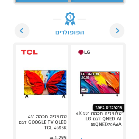
Next
Previous
הפופולרים
מהנמכרים ביותר
טלוויזיה חכמה "55 4K
טלוויזיה חכמה "43
QNED AI דגם LG
GOOGLE TV QLED דגם
55QNED70A6A
5C61K
TCL 43S5K
2,699
1,299
₪