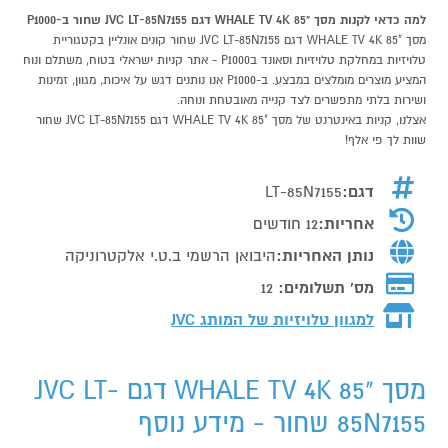
למה כדאי לקנות מסך "85 WHALE TV 4K דגם JVC LT-85N7155 שחור ב-P1000
מסך "85 WHALE TV 4K דגם JVC LT-85N7155 שחור קונים אונליין בקטגוריית
טלויזיות במחלקת טלויזיות וסאונד בP1000 - אתר קניות ישראלי בטוח, משתלם ונוח
המציע מוצרים מומלצים במבצע. ב-P1000 אנו נותנים דגש על איכות, מגוון, זמינות
ושירות בלתי מתפשרים לצד קנייה מאובטחת ונוחה.
אצלנו, קניות באינטרנט של מסך "85 WHALE TV 4K דגם JVC LT-85N7155 שחור
שוות לך פי אלף!
דגם:
LT-85N7155
אחריות:
12 חודשים
נותן האחריות:
היבואן הרשמי ב.ט.י אלקטרוניקה
מס' תשלומים:
12
למגוון טלויזיות של המותג
JVC
מסך "85 WHALE TV 4K דגם JVC LT-
85N7155 שחור - מידע נוסף