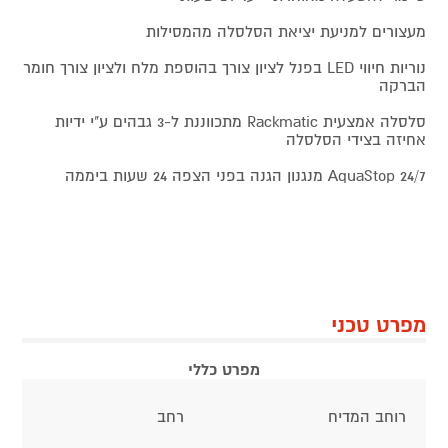
מעצורים למניעת יציאת הסלסלה מהמסילות
נוריות חיווי LED בפנל לציון צורך בהוספת מלח ולציון צורך חומר
הברקה
סלסלה אמצעית Rackmatic מתכווננת ל-3 גבהים ע"י ידיות
אחיזה בצידי הסלסלה
24/7 AquaStop מנגנון הגנה בפני הצפה 24 שעות ביממה
מפרט טכני
מפרט כללי
רוחב המדיח
רחב