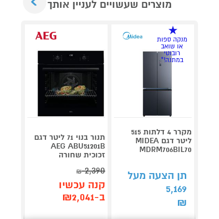
מוצרים שעשויים לעניין אותך
מנקה ספות
או שואב
רובוטי
במתנה!*
מקרר 4 דלתות 515
תנור בנוי 71 ליטר דגם
ליטר דגם MIDEA
AEG ABU51201B
MDRM706BIL70
G7241B1
זכוכית שחורה
2,390
₪
תן הצעה מעל
תן 
קנה עכשיו
,865
5,169
ב-₪2,041
₪
₪