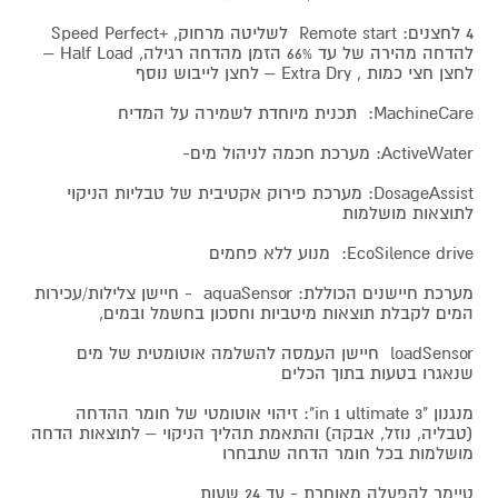
4 לחצנים: Remote start לשליטה מרחוק, +Speed Perfect
להדחה מהירה של עד 66% הזמן מהדחה רגילה, Half Load –
לחצן חצי כמות , Extra Dry – לחצן לייבוש נוסף
MachineCare: תכנית מיוחדת לשמירה על המדיח
ActiveWater: מערכת חכמה לניהול מים-
DosageAssist: מערכת פירוק אקטיבית של טבליות הניקוי
לתוצאות מושלמות
EcoSilence drive: מנוע ללא פחמים
מערכת חיישנים הכוללת: aquaSensor - חיישן צלילות/עכירות
המים לקבלת תוצאות מיטביות וחסכון בחשמל ובמים,
loadSensor חיישן העמסה להשלמה אוטומטית של מים
שנאגרו בטעות בתוך הכלים
מנגנון "3 in 1 ultimate": זיהוי אוטומטי של חומר ההדחה
(טבליה, נוזל, אבקה) והתאמת תהליך הניקוי – לתוצאות הדחה
מושלמות בכל חומר הדחה שתבחרו
טיימר להפעלה מאוחרת - עד 24 שעות