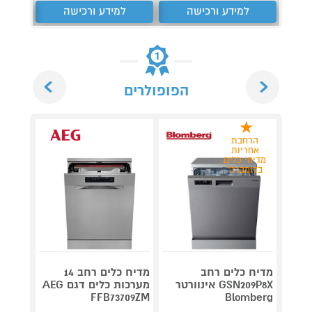
למידע ורכישה
למידע ורכישה
ל
Next
Previous
הפופולרים
הרחבת
אחריות
מדיחי כלים
בלומברג*
מדיח כלים רחב
מדיח כלים רחב 14
GSN209P8X אינוורטר
מערכות כלים דגם AEG
דג
C05ME
FFB73709ZM
Blomberg