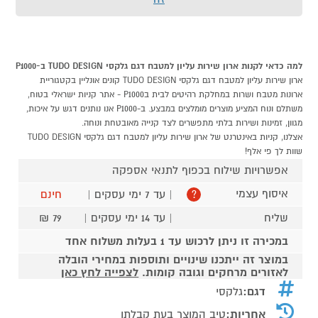
למה כדאי לקנות ארון שירות עליון למטבח דגם גלקסי TUDO DESIGN ב-P1000
ארון שירות עליון למטבח דגם גלקסי TUDO DESIGN קונים אונליין בקטגוריית
ארונות מטבח ושרות במחלקת רהיטים לבית בP1000 - אתר קניות ישראלי בטוח,
משתלם ונוח המציע מוצרים מומלצים במבצע. ב-P1000 אנו נותנים דגש על איכות,
מגוון, זמינות ושירות בלתי מתפשרים לצד קנייה מאובטחת ונוחה.
אצלנו, קניות באינטרנט של ארון שירות עליון למטבח דגם גלקסי TUDO DESIGN
שוות לך פי אלף!
אפשרויות שילוח בכפוף לתנאי אספקה
איסוף עצמי
| עד 7 ימי עסקים |
חינם
?
שליח
| עד 14 ימי עסקים |
79 ₪
במכירה זו ניתן לרכוש עד 1 בעלות משלוח אחד
במוצר זה ייתכנו שינויים ותוספות במחירי הובלה
לאזורים מרחקים וגובה קומות.
לצפייה לחץ כאן
דגם:
גלקסי
אחריות:
טיב המוצר בעת קבלתו