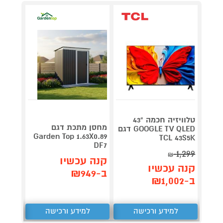
טלוויזיה חכמה "43
V 140
מחסן מתכת דגם
GOOGLE TV QLED דגם
תדירא
Garden Top 1.63X0.89
TCL 43S5K
DF7
1,299
₪
תן 
קנה עכשיו
קנה עכשיו
,062
ב-₪949
ב-₪1,002
₪
למידע ורכישה
למידע ורכישה
ל