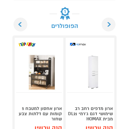
Next
Previous
הפופולרים
ארון מדפים רחב רב
ארון אחסון למטבח 5
שימושי דגם ג'רמי DL21
קומות עם דלתות צבע
קומות
מבית HOMAX
שחור
לבן
קנה עכשיו
קנה עכשיו
קנה 