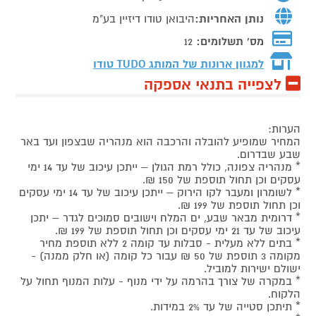
נותן האחריות:
היבואן טודו דיזיין בע"מ
מס' תשלומים:
12
למגוון ארונות של המותג
TUDO טודו
לצפייה בתנאי אספקה
הערות:
המחיר שמופיע להובלה והרכבה הוא מנהריה שבצפון ועד באר
שבע שבדרום.
* מנהריה צפונה, כולל רמת הגולן – ייתכן עיכוב של עד 14 ימי
עסקים וכן תחול תוספת של 150 ₪.
* לשומרון ומעבר לקו הירוק – ייתכן עיכוב של עד 14 ימי עסקים
וכן תחול תוספת של 199 ₪.
* דרומית מבאר שבע, ים המלח וישובים סמוכים לגדר – יתכן
עיכוב של עד 21 ימי עסקים וכן תחול תוספת של 199 ₪.
* בתים ללא מעלית - סבלות עד קומה 2 ללא תוספת מחיר
מקומה 3 תוספת של 50 ₪ עבור כל קומה (או חלק ממנה) -
ישולם ישירות למוביל.
* במקרה של צורך בהרמה על ידי מנוף - עלות המנוף תחול על
הלקוח.
* תיתכן סטייה של עד 2% במידות.