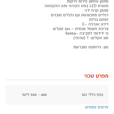
מתקן אחסון פירות וירקות
תאורת LED בתא הקירור ותא ההקפאה
מתקן קרח ידני
רגליים מתכווננות עם גלגלים מובנים
זמזום בדלת
דירוג אנרגיה –E
צריכת חשמל שנתית – 264 קוט"ש
גז ידידותי לסביבה –R600a
סוג אקלים: T (טרופי)
גוון: נירוסטה מוברשת
מפרט טכני
נפח כללי נטו
400 - 500 ליטר
פרטים נוספים