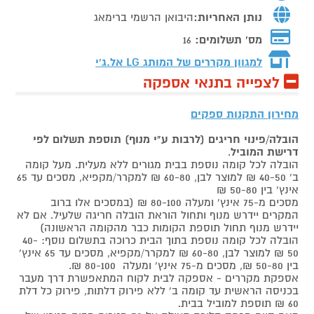
נותן האחריות:
היבואן הרשמי ברימאג
מס' תשלומים:
16
למגוון מקררים של המותג
LG אל.ג'י
לצפייה בתנאי אספקה
מחירון התקנות ספקים
הובלה/פינוי חריגים (לרבות ע"י מנוף) תוספת תשלום לפי
דרישת המוביל
.
הובלה לכל קומה נוספת בבית מגורים ללא מעלית. מעל קומה
ב' 40-50 ₪ למוצר לבן, 60-80 ₪ למקרר/מקפיא, מסכים עד 65
אינץ' בין 50-80 ₪
מסכים מ-75 אינץ' ומעלה 80-100 ₪ (במסכים אלו ברוב
המקרים יידרש מנוף ותחול הוראת הובלה חריגה שלעיל. אם לא
יידרש מנוף תחול תוספת הקומות כבר מהקומה הראשונה)
הובלה לכל קומה נוספת בתוך הבית כרוכה בתשלום נוסף: 40-
50 ₪ למוצר לבן, 60-80 ₪ למקרר/מקפיא, מסכים עד 65 אינץ'
בין 50-80 ₪, מסכים מ-75 אינץ' ומעלה 80-100 ₪.
אספקת מקררים - אספקה לבית לקוח המתאפשרת דרך מעבר
בכניסה הראשית עד קומה ב' ללא פירוק דלתות, פירוק כל דלת
60 ₪ תוספת למוביל בבית.