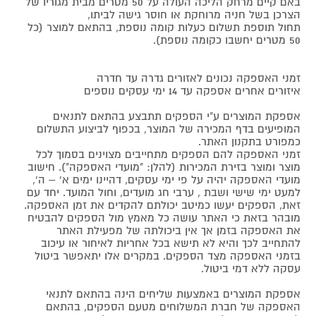
באם קיים מרחק הליכה העולה על 50 מטרים מבית מגוריו של
הצרכן בשל חניה מרוחקת או חוסר גישה לביתו,
תחול תוספת תשלום כעלות קומה נוספת, בהתאם למוצר (כל
50 מטרים יחשבו כקומה נוספת).
זמני האספקה נכונים לאזורים גדרה עד חדרה
איזורים אחרים אספקה עד 14 ימי עסקים נוספים
אספקת המוצרים ע"י הספקים תתבצע בהתאם לתנאים
המופיעים בדף המכירה של המוצר, בכפוף לביצוע התשלום
כמפורט בתקנון האתר.
זמני האספקה להם הספקים מתחייבים מצוינים בסמוך לכל
מוצר ומוצר בזירת המכירות (להלן: "מועדי האספקה"). חישוב
מועדי האספקה יהיה על פי ימי עסקים, דהיינו ימים א' – ה',
למעט ימי שישי ושבת , ערבי חג מועדים, וחול המועד. יחד עם
זאת, הספקים יעשו כמיטב יכולתם להקדים את זמן האספקה.
מובהר בזאת כי האתר עושה כל מאמץ מול הספקים להבטיח
את האספקה בזמן אך אין ביכולתה של מפעילת האתר
להתחייב לכך והיא לא תישא בכל אחריות לאיחור או עיכוב
בזמני האספקה מצד הספקים. במקרים אלו יתאפשר ביטול
עסקה ללא דמי ביטול.
אספקת המוצרים באמצעות שליחים הינה בהתאם לתנאי
האספקה של חברת המשלוחים מטעם הספקים, בהתאם