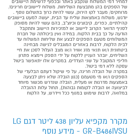
למחיר דמי המשלוח שנקבע באתר ובכפוף לרשימת היישובים
של הספקים בהן מתבצעת השליחות. משלוח ליישובים חריגים/
מרוחקים/ מעבר לקו הירוק, עשוי להיות כרוך בתשלום נוסף .
יודגש, משלוח באמצאות שליח עד הבית, יעשה למעט ביישובים
קהילתיים, כפרים, קיבוצים וכיוצ"ב, בהם עשוי להיות מסופק
לסניף הדואר הקרוב ליישוב או למזכירות היישוב ותתקבל
הודעה על כך בבית הלקוח. במידה ואין ביכולתה של חברת
המשלוחים מטעם הספקים לבצע את שליחות המשלוח עד
לבית הלקוח, לרבות באזורים המוגבלים לגישה מבחינה
ביטחונית ו/או תנאי מזג אוויר ו/או מצב העלול לסכן את חיי
השליחים, יובהר העניין ללקוח על ידי הספק ויימצא פתרון
חליפי המקובל על שני הצדדים. במקרים אלו יתאפשר ביטול
עסקה ללא דמי ביטול.
במקרה של הובלה חריגה, על פי שיקול דעתם הבלעדי של
הספקים ו/או מי מטעמם (כגון הובלה שלא ניתן לבצעה
באמצעות מדרגות או מעלית, הובלה שנדרש מכשור מיוחד
לביצועה או הובלה לקומות גבוהות), תחול עלות ההובלה
במלואה, לרבות שימוש במנוף ככל ויידרש, על הלקוח
מקרר מקפיא עליון 438 ליטר דגם LG
GR-B486IVSU - מידע נוסף