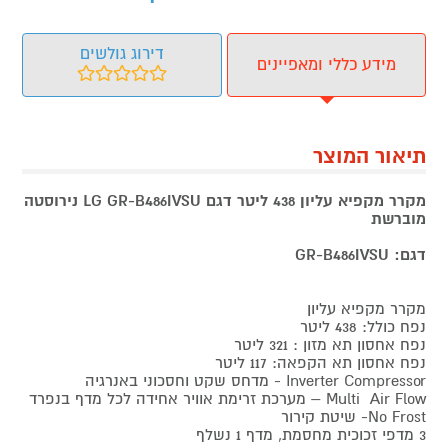
דירוג גולשים
מידע כללי ומאפיינים
תיאור המוצר
מקרר מקפיא עליון 438 ליטר דגם LG GR-B486IVSU נירוסטה
מוברשת
דגם: GR-B486IVSU
מקרר מקפיא עליון
נפח כולל: 438 ליטר
נפח אחסון תא מזון : 321 ליטר
נפח אחסון תא הקפאה: 117 ליטר
Inverter Compressor - מדחס שקט וחסכוני באנרגיה
Multi Air Flow – מערכת זרימת אוויר אחידה לכל מדף בנפרד
No Frost- שיטת קירור
3 מדפי זכוכית מחסמת, מדף 1 נשלף