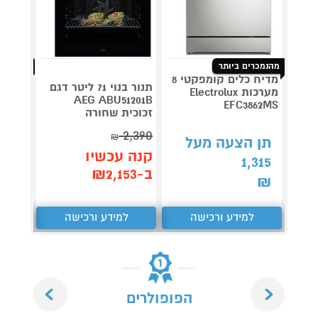
מהנמכרים ביותר
מהנמכרי
מדיח כלים קומפקטי 8
שואב א
תנור בנוי 71 ליטר דגם
מערכות Electrolux
AEG ABU51201B
SHARK
EFC3862MS
זכוכית שחורה
2,390
₪
תן הצעה מעל
תן 
קנה עכשיו
288
1,315
ב-₪2,153
₪
₪
למידע ורכישה
למידע ורכישה
ל
Next
Previous
הפופולרים