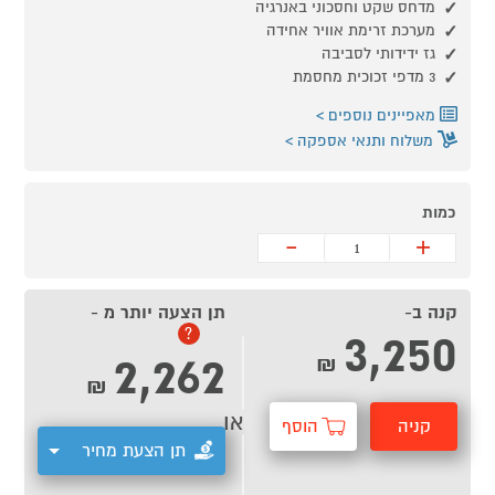
מדחס שקט וחסכוני באנרגיה
מערכת זרימת אוויר אחידה
גז ידידותי לסביבה
3 מדפי זכוכית מחסמת
מאפיינים נוספים
משלוח ותנאי אספקה
כמות
-
+
קנה ב-
תן הצעה יותר מ -
3,250
?
2,262
₪
₪
או
קניה
הוסף
תן הצעת מחיר
מהירה
לסל