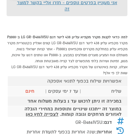
אני מעוניין בפרטים נוספים - חזרו אליי בקשר למוצר
זה
למה כדאי לקנות מקרר מקפיא עליון 438 ליטר דגם LG GR-B486IVSU ב-P1000
מקרר מקפיא עליון 438 ליטר דגם LG GR-B486IVSU קונים אונליין בקטגוריית מקרר
מקפיא עליון במחלקת מקררים ומקפיאים בP1000 - אתר קניות ישראלי בטוח,
משתלם ונוח המציע מוצרים מומלצים במבצע. ב-P1000 אנו נותנים דגש על איכות,
מגוון, זמינות ושירות בלתי מתפשרים לצד קנייה מאובטחת ונוחה.
אצלנו, קניות באינטרנט של מקרר מקפיא עליון 438 ליטר דגם LG GR-B486IVSU
שוות לך פי אלף!
אפשרויות שילוח בכפוף לתנאי אספקה
שליח
| עד 7 ימי עסקים |
חינם
במכירה זו ניתן לרכוש עד 1 בעלות משלוח אחד
במוצר זה ייתכנו שינויים ותוספות במחירי הובלה
לאזורים מרחקים וגובה קומות.
לצפייה לחץ כאן
דגם:
GR-B486IVSU
אחריות:
שנה אחריות בכפוף לתעודת אחריות