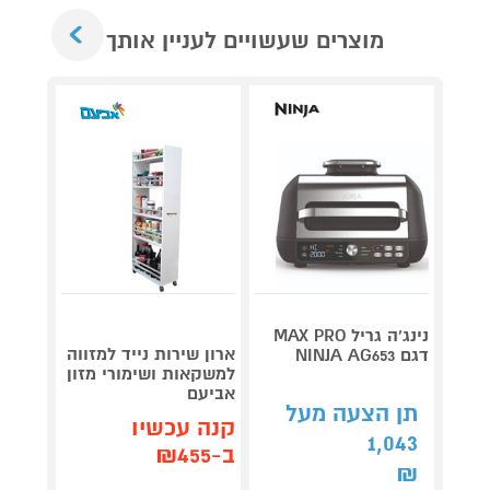
Next
מוצרים שעשויים לעניין אותך
נינג’ה גריל MAX PRO
ארון שירות נייד למזווה
שואב 
דגם NINJA AG653
למשקאות ושימורי מזון
רובוט
אביעם
REAME L40
תן הצעה מעל
קנה עכשיו
קנה 
1,043
ב-₪455
ב-₪2,290
₪