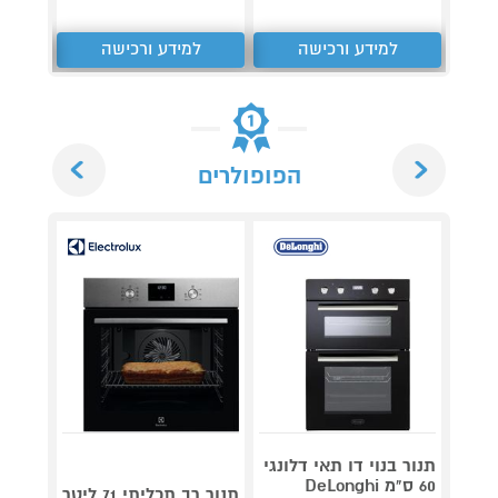
למידע ורכישה
למידע ורכישה
ל
Next
Previous
הפופולרים
תנור בנוי דו תאי דלונגי
תנור ב
60 ס"מ DeLonghi
תנור רב תכליתי 71 ליטר