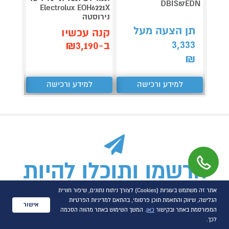
87EDX
DBIS87EDN
Electrolux EOH6221X
נירוסטה
תן הצעה מעל
תן 
קנה עכשיו
403
3,333
ב-₪3,190
₪
₪
למידע ורכישה
למידע ורכישה
ל
הרשמו ותוכלו להיות
הראשונים לדעת על
אתר זה משתמש בעוגיות (Cookies) לצורך ניתוח נתונים, שיפור חוויית
הגלישה, שיווק והתאמת תוכן פרסומי, בהתאם למדיניות הפרטיות
מבצעים ודילים:
אישור
המפורסמת באתר ובקישור
כאן
. המשך השימוש באתר מהווה הסכמה
לכך.