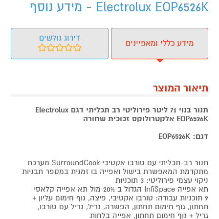
Electrolux EOP6526K - מידע נוסף
דירוג גולשים
מידע כללי ומאפיינים
תיאור המוצר
תנור בנוי 71 ליטר פירוליטי רב תכליתי דגם Electrolux
EOP6526K אלקטרולוקס זכוכית שחורה
דגם: EOP6526K
תנור רב-תכליתי עם טורבו אקטיבי SurroundCook מערכת
מתקדמת המאפשרת בישול ואפייה בו זמנית במספר תבניות
ניקוי עצמי פירוליטי: 3 תוכניות
תא אפייה InfiSpace הגדול ב 20% מול תא אפייה קלאסי
9 תוכניות עבודה: טורבו אקטיבי, פיצה, גוף חימום עליון +
תחתון, גוף חימום תחתון, הפשרה, גריל, גריל עם טורבו,
גריל + גוף חימום תחתון, אפייה בלחות