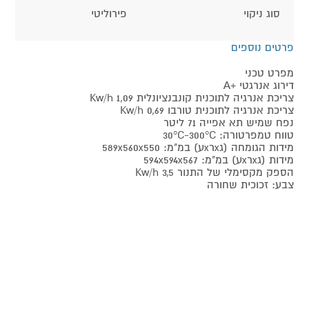
סוג ניקוי
פירוליטי
פרטים נוספים
מפרט טכני
דירוג אנרגטי +A
צריכת אנרגיה לתוכנית קונבנציונלית 1,09 Kw/h
צריכת אנרגיה לתוכנית טורבו Kw/h 0,69
נפח שמיש תא אפייה 71 ליטר
טווח טמפרטורה: 30°C-300°C
מידות הגומחה (גxרxע) במ"מ: 589x560x550
מידות (גxרxע) במ"מ: 594x594x567
הספק מקסימלי של התנור Kw/h 3,5
צבע: זכוכית שחורה