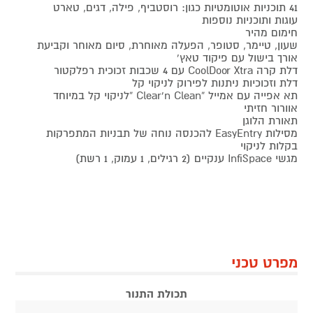
41 תוכניות אוטומטיות כגון: רוסטביף, פילה, דגים, טארט
עוגות ותוכניות נוספות
חימום מהיר
שעון, טיימר, סטופר, הפעלה מאוחרת, סיום מאוחר וקביעת
אורך בישול עם פיקוד טאץ'
דלת קרה CoolDoor Xtra עם 4 שכבות זכוכית רפלקטור
דלת וזכוכיות ניתנות לפירוק לניקוי קל
תא אפייה עם אמייל “Clear'n Clean “לניקוי קל במיוחד
אוורור חזיתי
תאורת הלוגן
מסילות EasyEntry להכנסה נוחה של תבניות המתפרקות
בקלות לניקוי
מגשי InfiSpace ענקיים (2 רגילים, 1 עמוק, 1 רשת)
מפרט טכני
תכולת התנור