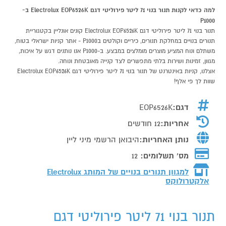
למה כדאי לקנות תנור בנוי 71 ליטר פירוליטי דגם Electrolux EOP6526K ב-
P1000
תנור בנוי 71 ליטר פירוליטי דגם Electrolux EOP6526K קונים אונליין בקטגוריית
תנורים בנויים במחלקת תנורים, כיריים וקולטים בP1000 - אתר קניות ישראלי בטוח,
משתלם ונוח המציע מוצרים מומלצים במבצע. ב-P1000 אנו נותנים דגש על איכות,
מגוון, זמינות ושירות בלתי מתפשרים לצד קנייה מאובטחת ונוחה.
אצלנו, קניות באינטרנט של תנור בנוי 71 ליטר פירוליטי דגם Electrolux EOP6526K
שוות לך פי אלף!
דגם:
EOP6526K
אחריות:
12 חודשים
נותן האחריות:
היבואן הרשמי מיני ליין
מס' תשלומים:
12
למגוון תנורים בנויים של המותג
Electrolux
אלקטרולוקס
תנור בנוי 71 ליטר פירוליטי דגם