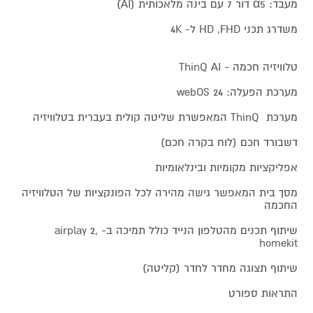
מעבד: α5 דור 7 עם בינה מלאכותית (AI)
משדרג תכני HD ,FHD ל- 4K
טלוויזיה חכמה - ThinQ AI
מערכת הפעלה: webOS 24
מערכת ThinQ המאפשרת שליטה קולית בעברית בטלוויזיה
דשבורד חכם (לוח בקרה חכם)
אפליקציות מקומיות ובינלאומיות
מסך בית המאפשר גישה מהירה לכל הפונקציות של הטלוויזיה
החכמה
שיתוף תכנים מהטלפון הנייד כולל תמיכה ב- airplay 2,
homekit
שיתוף תצוגה מחדר לחדר (קליטה)
התראות ספורט