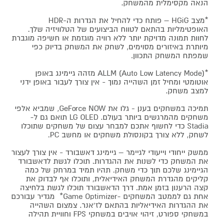
הנאה מקסימלית מהמשחק.
*מצב HGiG – פותח כדי להחיל את הגדרות ה-HDR
האופטימליות בהתאם לטווח הביצועים של הטלוויזיה שלך.
לחוות תמונה מדויקת יותר ללא רוויה מוגזמת או חשיפה מוגברת
מיותרת באיזורים מסוימים, לשחק את המשחק בדיוק כפי
שמפתח המשחק התכוון.
*ALLM (Auto Low Latency Mode) מזהה גיימינג באופן
אוטומטי ומחיל זמן השהייה נמוך - אין צורך לעבור באופן ידני
למצב משחק.
תמיכה במשחקים בענן - גלו את GeForce NOW, שמביא אלפי
משחקים מהמרגשים ביותר בעולם. LG OLED תואם גם ל-
Stadia כדי לחשוף אתכם למבחר עצום של משחקים שתוכלו
לשחק, ללא צורך בקונסולת משחקים או מחשב PC.
ממשק ייחודי וייעודי לגיימר – גיימינג דאשבורד - אין צורך לעצור
את המשחק כדי לשנות את ההגדרות. תוכלו לגשת לדאשבורד
הגיימינג שלכם תוך כדי משחק. תהיו תמיד במרחק של כמה
קליקים מהגדרת המשחק האידיאלית, ותוכלו אף לבדוק את
קצה הרענון בזמן אמת. דרך הדאשבורד תוכלו לגשת בלחיצה
אחת גם לממטב המשחקים -Game Optimizer* מגדיר עבורכם
את ההגדרות האידיאליות בהתאם לז'אנר. צמצום השהייה
במשחקי ספורט, זיהוי אויבים במשחקי FPS וחוויית תהילה