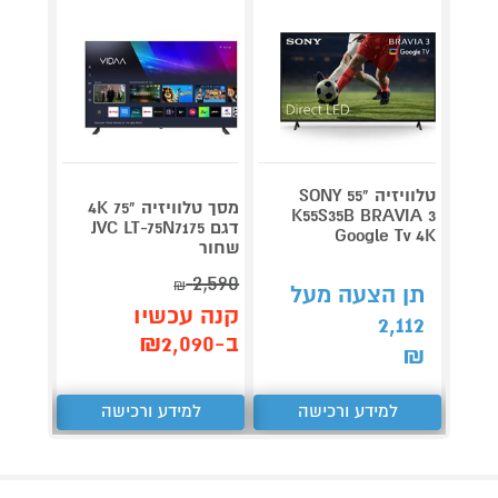
טלוויזיה "55 SONY
מסך טלוויזיה "75 4K
 Nano
K55S35B BRAVIA 3
דגם JVC LT-75N7175
HD AI
Google Tv 4K
שחור
2,590
₪
תן הצעה מעל
תן 
קנה עכשיו
,728
2,112
ב-₪2,090
₪
₪
למידע ורכישה
למידע ורכישה
ל