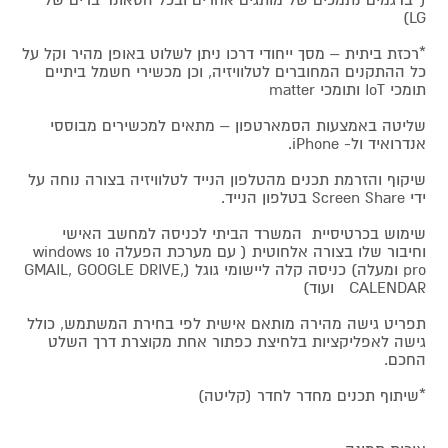
LG)
*רכזת ביתית – מסך ייחודי דרכו ניתן לשלוט באופן מהיר וקל על
כל ההתקנים המחוברים לטלוויזיה, וכן מכשירי חשמל ביתיים
תומכי IoT ותומכי matter
שליטה באמצעות הסמארטפון – מתאים למכשירים מבוססי
אנדרואיד ול- iPhone.
שיקוף והזרמת תכנים מהטלפון הנייד לטלוויזיה בצורה נוחה על
ידי Screen Share בטלפון הנייד.
שימוש בכרטיסיית המשרד הביתי לכניסה למחשב האישי
וחיבור שלו בצורה אלחוטית ( עם מערכת הפעלה windows 10
pro ומעלה) כניסה קלה ליישומי גוגל (GMAIL, GOOGLE DRIVE,
CALENDAR ועוד)
תפריט גישה מהירה מותאם אישית לפי בחירת המשתמש, כולל
גישה לאפליקציות בלחיצת כפתור אחת מקוצרת דרך השלט
החכם.
*שיתוף תכנים מחדר לחדר (קליטה)