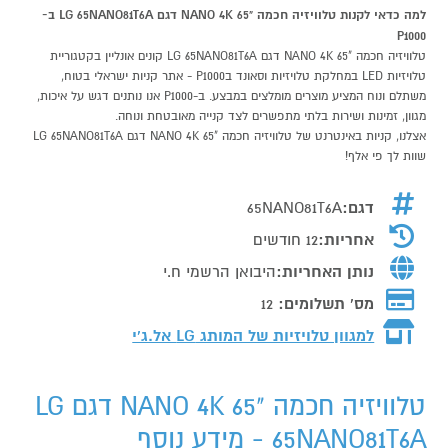
למה כדאי לקנות טלוויזיה חכמה "65 NANO 4K דגם LG 65NANO81T6A ב-
P1000
טלוויזיה חכמה "65 NANO 4K דגם LG 65NANO81T6A קונים אונליין בקטגוריית
טלויזיות LED במחלקת טלויזיות וסאונד בP1000 - אתר קניות ישראלי בטוח,
משתלם ונוח המציע מוצרים מומלצים במבצע. ב-P1000 אנו נותנים דגש על איכות,
מגוון, זמינות ושירות בלתי מתפשרים לצד קנייה מאובטחת ונוחה.
אצלנו, קניות באינטרנט של טלוויזיה חכמה "65 NANO 4K דגם LG 65NANO81T6A
שוות לך פי אלף!
דגם:
65NANO81T6A
אחריות:
12 חודשים
נותן האחריות:
היבואן הרשמי ח.י
מס' תשלומים:
12
למגוון טלויזיות של המותג
LG אל.ג'י
טלוויזיה חכמה "65 NANO 4K דגם LG
65NANO81T6A - מידע נוסף