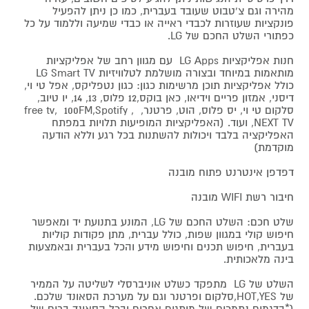
מהירה וגם צ'טבוט שעובד בעברית, כמו כן ניתן להפעיל
פונקציות שעוזרות לכבדי ראייה או כבדי שמיעה וללמוד על כל
כפתורי השלט החכם של LG.
חנות אפליקציות LG Apps עם מגוון רחב של אפליקציות
מותאמות במיוחד ובצורה מושלמת לטלוויזיות LG Smart TV
כולל אפליקציות תוכן מרשימות כגון: כגון נטפליקס, אפל טי וי,
דיסני, אמזון פריים וידיאו, כאן בוקס,12 פלוס, 13, 14, יו טיוב,
סלקום טי וי, יס פלוס, הוט, פרטנר, free tv, 100FM,Spotify ,
NEXT TV, ועוד. (האפליקציות המופיעות תלויות במפתח
האפליקציה בלבד ויכולות להשתנות בכל רגע וללא הודעה
מוקדמת)
דפדפן אינטרנט פתוח מובנה
חיבור רשת WIFI מובנה
שלט חכם: השלט החכם של LG, המונע בתנועת יד ומאפשר
חיפוש קולי במגוון שפות, כולל עברית, מתן פקודות קוליות
בעברית, חיפוש תכנים וחיפוש מידע והכל בעברית ובאמצעות
בינה מלאכותית.
השלט של LG מתפקד כשלט אוניברסלי לשליטה על הממיר
של HOT,YES,סלקום ופרטנר וגם על מערכת הסאונד שלכם.
(*בדגמים נתמכים של מותגים אחרים ובכל הסאונד ברים של