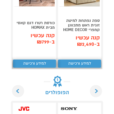
ספה נפתחת למיטה
כורסת רטרו דגם קאסי
מערכת
זוגית ראש מתכוונן
מבית HOMAX
CD-30
קמפרי HOME DECOR
קנה עכשיו
קנה 
קנה עכשיו
ב-₪799
ב-₪327
ב-₪2,490
למידע ורכישה
למידע ורכישה
ל
Next
Previous
הפופולרים