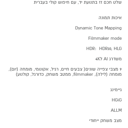
שלט חכם זז בתנועת יד, עם חיפוש קולי בעברית
איכות תמונה
Dynamic Tone Mapping
Filmmaker mode
HDR: HDR10, HLG
משדרג AI ל4K
9 מצבי צפייה שונים( צבעים חיים, רגיל, אקונומי, מומחה (יום),
מומחה (לילה), filmmaker, ממטב משחק, כדורגל, קולנוע)
גיימינג
HGiG
ALLM
מצב משחק ייחודי