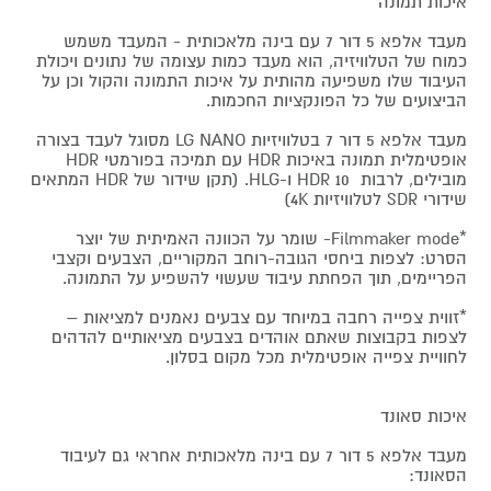
איכות תמונה
מעבד אלפא 5 דור 7 עם בינה מלאכותית - המעבד משמש
כמוח של הטלוויזיה, הוא מעבד כמות עצומה של נתונים ויכולת
העיבוד שלו משפיעה מהותית על איכות התמונה והקול וכן על
הביצועים של כל הפונקציות החכמות.
מעבד אלפא 5 דור 7 בטלוויזיות LG NANO מסוגל לעבד בצורה
אופטימלית תמונה באיכות HDR עם תמיכה בפורמטי HDR
מובילים, לרבות HDR 10 ו-HLG. (תקן שידור של HDR המתאים
שידורי SDR לטלוויזיות 4K)
*Filmmaker mode- שומר על הכוונה האמיתית של יוצר
הסרט: לצפות ביחסי הגובה-רוחב המקוריים, הצבעים וקצבי
הפריימים, תוך הפחתת עיבוד שעשוי להשפיע על התמונה.
*זווית צפייה רחבה במיוחד עם צבעים נאמנים למציאות –
לצפות בקבוצות שאתם אוהדים בצבעים מציאותיים להדהים
לחוויית צפייה אופטימלית מכל מקום בסלון.
איכות סאונד
מעבד אלפא 5 דור 7 עם בינה מלאכותית אחראי גם לעיבוד
הסאונד: