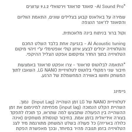
*AI Sound Pro- סאונד סראונד וירטואלי 9.1.2 ערוצים
שמירה על באלאנס קבוע בצלילים שונים, התאמת הווליום
והסאונד לז'אנר הנצפה
וקול ברור בניתוח בינה מלאכותית.
AI Acoustic tuning - בנגיעה אחת בלבד השלט החכם
והטלוויזיה יכולים לבצע איזון קולי אופטימלי ע"י זיהוי מיקום
הטלוויזיה בתוך החדר ומיקסום אפקט הצליל ההיקפי.
*התאמה לבלוטוס סראונד - צרו אפקט סראונד באמצעות
חיבור שני רמקולי בלוטוס לטלוויזיית LG NANO. השאבו לתוך
המשחק וחושו באווירה המחשמלת של הרגע.
גיימינג
לטלוויזיית NANO של LG זמן השהייה (Input Lag) נמוך.
השהיית הקלט הנמוכה (input lag) מפחיתה למינימום את זמן
ההשהייה בין הפעולה שתבצעו למה שתראו, כך תוכלו לתפקד
בצורה אידיאלית בזמן אמת. בחיבור קונסולת משחקים (אינה
כלולה באריזה) כל פעולה בשלט המשחק מתורגמת מיד לצג
הטלוויזיה בזמן תגובה מהיר במיוחד, ובכך מאפשרת הפקת