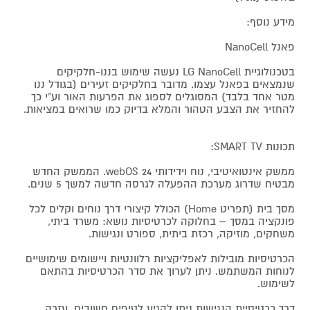
מידע נוסף:
פאנל NanoCell
בטכנולוגיית LG NanoCell נעשה שימוש בננו-חלקיקים
שנמצאים בפאנל עצמו. מדובר בחלקיקים זעירים (בגודל ננו
מטר אחד בלבד) המסוגלים לספוג את הפרעות האור וע"י כך
להחזיר את הצבע הטהור והמלא בדיוק כמו שרואים במציאות.
תכונות SMART TV:
ממשק אינטואיטיבי, נוח וידידותי 24 webOS. הממשק החדש
מבטיח שדרוג מערכת ההפעלה לגרסה חדשה למשך 5 שנים.
מסך בית (תפריט Home) הכולל קיצורי דרך נוחים וקלים לכל
פונקציה במסך – בחלוקה לכרטיסיות נושא: משרד ביתי,
משחקים, מוזיקה, רכזת ביתית, ספורט ונגישות.
הכרטיסיות מובילות לאפליקציות רלוונטיות ויישומים שימושיים
לנוחות המשתמש. ניתן לערוך את סדר הכרטיסיות בהתאם
לשימוש.
דרך כרטיסיית הנגישות ניתן להגיע לטיפים חשובים, עזרה