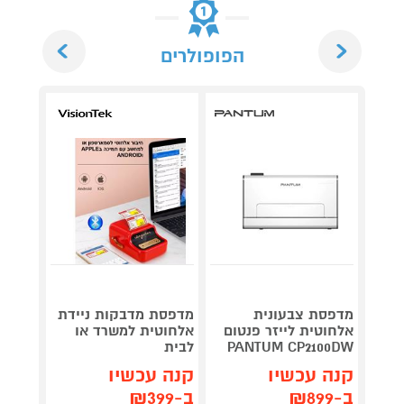
Next
Previous
הפופולרים
מדפסת צבעונית
מדפסת מדבקות ניידת
אלחוטית לייזר פנטום
אלחוטית למשרד או
PANTUM CP2100DW
לבית
NTUM
קנה עכשיו
קנה עכשיו
קנה 
ב-₪899
ב-₪399
ב-₪409