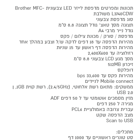
תכונות ומפרטים מדפסת לייזר LED צבעונית Brother MFC-
L3740CDW משולבת
סוג מדפסת צבעוני
תצוגה מסך טאצ' גודל תצוגה 8.8 ס"מ
גודל נייר מרבי A4
מדפסת / סורק / מכונת צילום / פקס
מהירות הדפסה עד 18 דפים לדקה ש/ל וצבע במהלך אחד
מהירות הדפסה דף ראשון עד 15 שניות
רזולוציה עד 2,400X600
מסך מגע LCD צבעוני 8.8 ס"מ
זיכרון 512MB
דופלקס
מהירות פקס עד 33,600 bps
Mobile connect לניידים
ממשקים: מתאם רשת אלחוטי, (2.4/5GHz), רשת קוית 1GB, ן
USB 2.0
מזין מסמכים אוטומטי עד ל 50 דפים ADF
מגירה ל 250 דפים
עברית צרובה באמולציית PCL6
מצב הדפסה שקט
Scan to USB
מתכלים:
סט טונרים ראשוניים עד 1000 דף