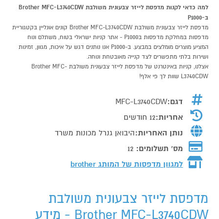
למה כדאי לקנות מדפסת לייזר צבעונית משולבת Brother MFC-L3740CDW
ב-P1000
מדפסת לייזר צבעונית משולבת Brother MFC-L3740CDW קונים אונליין בקטגוריית
מדפסות במחלקת מדפסות בP1000 - אתר קניות ישראלי בטוח, משתלם ונוח
המציע מוצרים מומלצים במבצע. ב-P1000 אנו נותנים דגש על איכות, מגוון, זמינות
ושירות בלתי מתפשרים לצד קנייה מאובטחת ונוחה.
אצלנו, קניות באינטרנט של מדפסת לייזר צבעונית משולבת Brother MFC-
L3740CDW שוות לך פי אלף!
דגם:
MFC-L3740CDW
אחריות:
12 חודשים
נותן האחריות:
היבואן גנרל מכונות משרד
מס' תשלומים:
12
למגוון מדפסות של המותג
brother
מדפסת לייזר צבעונית משולבת
Brother MFC-L3740CDW - מידע