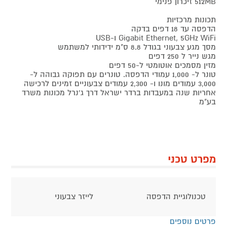
512MB זיכרון פנימי
תכונות מרכזיות
הדפסה עד 18 דפים בדקה
Gigabit Ethernet, 5GHz WiFi ו-USB
מסך מגע צבעוני בגודל 8.8 ס"מ ידידותי למשתמש
מגש נייר ל 250 דפים
מזין מסמכים אוטומטי ל-50 דפים
טונר ל- 1,000 עמודי הדפסה. טונרים עם תפוקה גבוהה ל-
3,000 עמודים מונו ו- 2,300 עמודים צבעוניים זמינים לרכישה
אחריות שנה במעבדות ברדר ישראל דרך ג'נרל מכונות משרד
בע"מ
מפרט טכני
טכנולוגיית הדפסה
לייזר צבעוני
פרטים נוספים