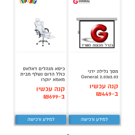
כיסא מנהלים דאלאס
מסך גלילה ידני
שולחן
כולל הדום נשלף מבית
General 2.03x2.03
מבית HOMAX
מאמא יוקרו
קנה עכשיו
קנה 
קנה עכשיו
ב-₪449
ב-₪599
ב-₪699
למידע ורכישה
למידע ורכישה
ל