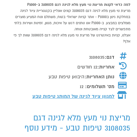
למה כדאי לקנות מריצת נוי מעץ מלא לגינה דגם 3108035 ב-P1000
מריצת נוי מעץ מלא לגינה דגם 3108035 קונים אונליין בקטגוריית ציוד לגינה
במחלקת גינון בP1000 - אתר קניות ישראלי בטוח, משתלם ונוח המציע מוצרים
מומלצים במבצע. ב-P1000 אנו נותנים דגש על איכות, מגוון, זמינות ושירות בלתי
מתפשרים לצד קנייה מאובטחת ונוחה.
אצלנו, קניות באינטרנט של מריצת נוי מעץ מלא לגינה דגם 3108035 שוות לך פי
אלף!
דגם:
3108035
אחריות:
12 חודשים
נותן האחריות:
היבואן טיפות טבע
מס' תשלומים:
12
למגוון ציוד לגינה של המותג
טיפות טבע
מריצת נוי מעץ מלא לגינה דגם
3108035 טיפות טבע - מידע נוסף