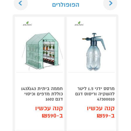
הפופולרים
מרסס ידני 1.5 ליטר
חממה ביתית 143X143
גלגלת
להשקיה וריסוס דגם
כוללת מדפים וכיסוי
47300010
דגם 1602
n Top
קנה עכשיו
קנה עכשיו
קנה 
ב-₪59
ב-₪590
ב-₪169