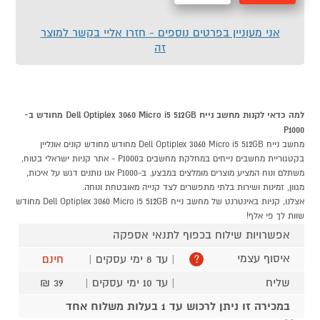
מהירה
לסל
אני מעוניין בפרטים נוספים - חזרו אליי בקשר למוצר
זה
למה כדאי לקנות מחשב נייח Dell Optiplex 3060 Micro i5 512GB מחודש ב-
P1000
מחשב נייח Dell Optiplex 3060 Micro i5 512GB מחודש מחודש קונים אונליין
בקטגוריית מחשבים נייחים במחלקת מחשבים בP1000 - אתר קניות ישראלי בטוח,
משתלם ונוח המציע מוצרים מומלצים במבצע. ב-P1000 אנו נותנים דגש על איכות,
מגוון, זמינות ושירות בלתי מתפשרים לצד קנייה מאובטחת ונוחה.
אצלנו, קניות באינטרנט של מחשב נייח Dell Optiplex 3060 Micro i5 512GB מחודש
שוות לך פי אלף!
אפשרויות שילוח בכפוף לתנאי אספקה
איסוף עצמי
| עד 8 ימי עסקים |
חינם
?
שליח
| עד 10 ימי עסקים |
39 ₪
במכירה זו ניתן לרכוש עד 1 בעלות משלוח אחד