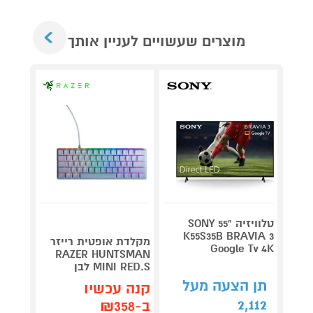
Next
מוצרים שעשויים לעניין אותך
טלוויזיה "55 SONY
K55S35B BRAVIA 3
מקלדת אופטית רייזר
רמקול
Google Tv 4K
BBLE-
RAZER HUNTSMAN
MINI RED.S לבן
V3-W לבן
תן הצעה מעל
קנה עכשיו
קנה 
2,112
ב-₪358
ב-₪189