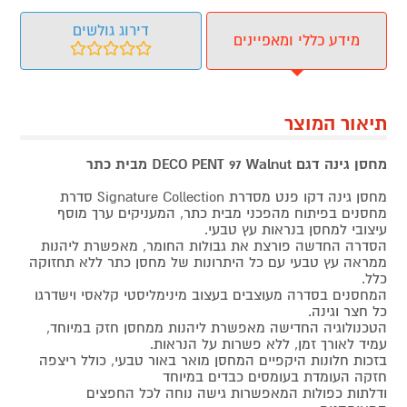
דירוג גולשים
מידע כללי ומאפיינים
תיאור המוצר
מחסן גינה
דגם DECO PENT 97 Walnut מבית כתר
מחסן גינה דקו פנט מסדרת Signature Collection סדרת
מחסנים בפיתוח מהפכני מבית כתר, המעניקים ערך מוסף
עיצובי למחסן בנראות עץ טבעי.
הסדרה החדשה פורצת את גבולות החומר, מאפשרת ליהנות
ממראה עץ טבעי עם כל היתרונות של מחסן כתר ללא תחזוקה
כלל.
המחסנים בסדרה מעוצבים בעצוב מינימליסטי קלאסי וישדרגו
כל חצר וגינה.
הטכנולוגיה החדישה מאפשרת ליהנות ממחסן חזק במיוחד,
עמיד לאורך זמן, ללא פשרות על הנראות.
בזכות חלונות היקפיים המחסן מואר באור טבעי, כולל ריצפה
חזקה העומדת בעומסים כבדים במיוחד
ודלתות כפולות המאפשרות גישה נוחה לכל החפצים