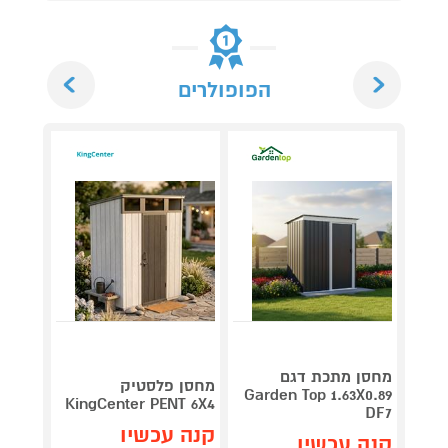
Next
Previous
הפופולרים
מחסן מתכת דגם
מחסן 
מחסן פלסטיק
Garden Top 1.63X0.89
דג
KingCenter PENT 6X4
55 G98
DF7
קנה עכשיו
קנה עכשיו
קנה 