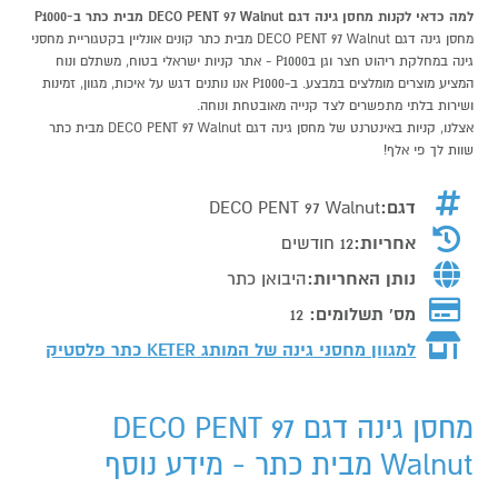
למה כדאי לקנות מחסן גינה דגם DECO PENT 97 Walnut מבית כתר ב-P1000
מחסן גינה דגם DECO PENT 97 Walnut מבית כתר קונים אונליין בקטגוריית מחסני
גינה במחלקת ריהוט חצר וגן בP1000 - אתר קניות ישראלי בטוח, משתלם ונוח
המציע מוצרים מומלצים במבצע. ב-P1000 אנו נותנים דגש על איכות, מגוון, זמינות
ושירות בלתי מתפשרים לצד קנייה מאובטחת ונוחה.
אצלנו, קניות באינטרנט של מחסן גינה דגם DECO PENT 97 Walnut מבית כתר
שוות לך פי אלף!
דגם:
DECO PENT 97 Walnut
אחריות:
12 חודשים
נותן האחריות:
היבואן כתר
מס' תשלומים:
12
למגוון מחסני גינה של המותג
KETER כתר פלסטיק
מחסן גינה דגם DECO PENT 97
Walnut מבית כתר - מידע נוסף