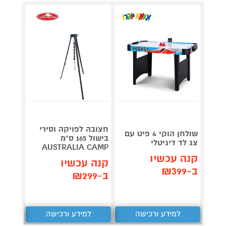
גריל ח
דג
חצובה לפויקה וסירי
שולחן הוקי 4 פיט עם
OG853
בישול 165 ס"מ
צג לד דיגיטלי
AUSTRALIA CAMP
קנה עכשיו
תן 
קנה עכשיו
ב-₪399
,367
ב-₪299
₪
למידע ורכישה
למידע ורכישה
ל