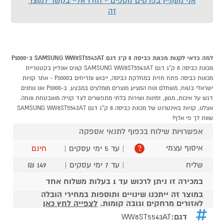
אני מעוניין בפרטים נוספים - חזרו אליי בקשר למוצר
זה
למה כדאי לקנות מכונת כביסה 8 ק"ג דגם SAMSUNG WW8ST5543AT ב-P1000
מכונת כביסה 8 ק"ג דגם SAMSUNG WW8ST5543AT קונים אונליין בקטגוריית
מכונות כביסה פתח חזית במחלקת כביסה, ייבוש ומדיחים בP1000 - אתר קניות
ישראלי בטוח, משתלם ונוח המציע מוצרים מומלצים במבצע. ב-P1000 אנו נותנים
דגש על איכות, מגוון, זמינות ושירות בלתי מתפשרים לצד קנייה מאובטחת ונוחה.
אצלנו, קניות באינטרנט של מכונת כביסה 8 ק"ג דגם SAMSUNG WW8ST5543AT
שוות לך פי אלף!
אפשרויות שילוח בכפוף לתנאי אספקה
איסוף עצמי
| עד 5 ימי עסקים |
חינם
?
שליח
| עד 7 ימי עסקים |
149 ₪
במכירה זו ניתן לרכוש עד 1 בעלות משלוח אחד
במוצר זה ייתכנו שינויים ותוספות במחירי הובלה
לאזורים מרחקים וגובה קומות.
לצפייה לחץ כאן
דגם:
WW8ST5543AT