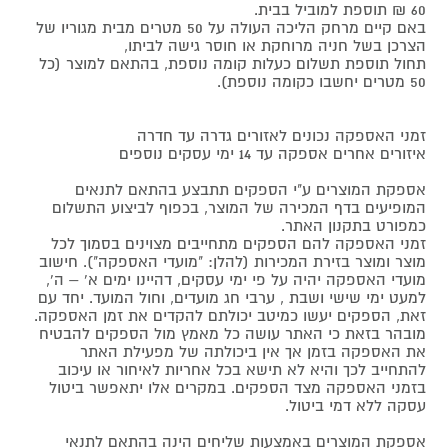
60 ₪ תוספת למוביל בבית.
באם קיים מרחק הליכה העולה על 50 מטרים מבית מגוריו של
הצרכן בשל חניה מרוחקת או חוסר גישה לביתו,
תחול תוספת תשלום כעלות קומה נוספת, בהתאם למוצר (כל
50 מטרים יחשבו כקומה נוספת).
זמני האספקה נכונים לאזורים גדרה עד חדרה
איזורים אחרים אספקה עד 14 ימי עסקים נוספים
אספקת המוצרים ע"י הספקים תתבצע בהתאם לתנאים
המופיעים בדף המכירה של המוצר, בכפוף לביצוע התשלום
כמפורט בתקנון האתר.
זמני האספקה להם הספקים מתחייבים מצוינים בסמוך לכל
מוצר ומוצר בזירת המכירות (להלן: "מועדי האספקה"). חישוב
מועדי האספקה יהיה על פי ימי עסקים, דהיינו ימים א' – ה',
למעט ימי שישי ושבת , ערבי חג מועדים, וחול המועד. יחד עם
זאת, הספקים יעשו כמיטב יכולתם להקדים את זמן האספקה.
מובהר בזאת כי האתר עושה כל מאמץ מול הספקים להבטיח
את האספקה בזמן אך אין ביכולתה של מפעילת האתר
להתחייב לכך והיא לא תישא בכל אחריות לאיחור או עיכוב
בזמני האספקה מצד הספקים. במקרים אלו יתאפשר ביטול
עסקה ללא דמי ביטול.
אספקת המוצרים באמצעות שליחים הינה בהתאם לתנאי