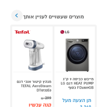
Next
מוצרים שעשויים לעניין אותך
מייבש כביסה 9 ק"ג
מגהץ קיטור אנכי דגם
HEAT PUMP דגם LG
Roller
TEFAL AeroSteam
FD1809GB כסוף
plete
DT8722E0
3,990
399
₪
תן הצעה מעל
קנה עכשיו
קנה 
3,360