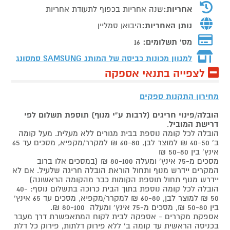
אחריות:
שנה אחריות בכפוף לתעודת אחריות
נותן האחריות:
היבואן סמליין
מס' תשלומים:
16
למגוון מכונות כביסה של המותג
SAMSUNG סמסונג
לצפייה בתנאי אספקה
מחירון התקנות ספקים
הובלה/פינוי חריגים (לרבות ע"י מנוף) תוספת תשלום לפי
דרישת המוביל
.
הובלה לכל קומה נוספת בבית מגורים ללא מעלית. מעל קומה
ב' 40-50 ₪ למוצר לבן, 60-80 ₪ למקרר/מקפיא, מסכים עד 65
אינץ' בין 50-80 ₪
מסכים מ-75 אינץ' ומעלה 80-100 ₪ (במסכים אלו ברוב
המקרים יידרש מנוף ותחול הוראת הובלה חריגה שלעיל. אם לא
יידרש מנוף תחול תוספת הקומות כבר מהקומה הראשונה)
הובלה לכל קומה נוספת בתוך הבית כרוכה בתשלום נוסף: 40-
50 ₪ למוצר לבן, 60-80 ₪ למקרר/מקפיא, מסכים עד 65 אינץ'
בין 50-80 ₪, מסכים מ-75 אינץ' ומעלה 80-100 ₪.
אספקת מקררים - אספקה לבית לקוח המתאפשרת דרך מעבר
בכניסה הראשית עד קומה ב' ללא פירוק דלתות, פירוק כל דלת