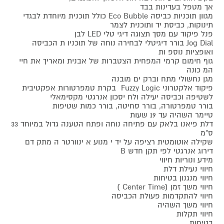
אך מטפל בעדינות בבד
מגוון תוכניות כביסה Eco Bubble כולל תוכנית מיוחדת לבגדי
תינוקות, כביסת יד ותוכנית לצמר
פנל פיקוד עם מסך תצוגה דיגי טלי LED לבן
Jog Dial בורר דיגיטלי לבחירה נוחה של תוכניו ת הכביסה
ואופציות נוספ ות
גוף חימום קרמי המפחית הצטברות של אבנית ומאריך את חיי
המ כונה
מגן נחשולי מתח וברק ים מובנה
פיקוד אלקטרוני Fuzzy Logic בקרת טמפרטורות אפקטיבית
לשטיפה וכביסה יעילה ולח יסכון אנרגטי מקסימאלי
בורר טמפרטורה, בורר סחיטה, בורר כמות שטיפות
טיימר השהיה עד 19 שעות
דלת פיאנו בלאק עם פתיחה נוחה ופתח הטענה גדול במיוחד 33
ס"מ
שקילה אוטומטית רציפה על יד י מנוע א ינוורטר ה מתק דם
דירוג אנרגטי לפי תקן חדש B
מידע ונוריות חיווי
חיווי נעילת דלת
חיווי מנגנון בטיחות
חיווי משך זמן (Center Time )
חיווי להתקדמות פעולת הכביסה
חיווי משך השהיה
חיווי תקלות
בטיחות