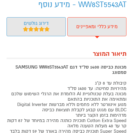
WW8ST5543AT - מידע נוסף
דירוג גולשים
מידע כללי ומאפיינים
תיאור המוצר
מכונת כביסה 1400 סל"ד דגם SAMSUNG WW8ST5543AT
סמסונג
קיבולת עד 8 ק"ג
מהירויות סחיטה: עד 1400 סל"ד
מכונה בעלת טכנולוגיית AI הלומדת את הרגלי השימוש שלכם
ומתאימה את התוכניות בהתאם
מנוע אינוורטר ללא פחמים וללא מברשות Digital Inverter
BLDC עם מגנט קבוע לקבלת תוצאות כביסה
מדהימות בזמן הקצר ביותר
Cotton Extra Speed תוכנית כותנה מהירה במיוחד של 87 דקות
קר עד 40 מעלות הטענה מלאה
Super Speed תוכנית כביסה מהירה באורך של 59 דקות בלבד