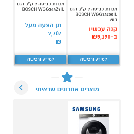
מכונת כביסה 9 ק"ג דגם
מכונת 
מכונת כביסה 9 ק"ג דגם
BOSCH WGG244Z9IL
BOSCH WGG24200IL
403IL
בוש
5,990
תן הצעה מעל
קנה עכשיו
2,707
קנה 
ב-₪5,190
ב-₪5,490
₪
למידע ורכישה
למידע ורכישה
ל
Next
מוצרים אחרונים שראיתי