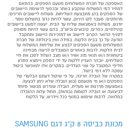
האספקה של חברת המשלוחים מטעם הספקים, בהתאם
למחיר דמי המשלוח שנקבע באתר ובכפוף לרשימת היישובים
של הספקים בהן מתבצעת השליחות. משלוח ליישובים חריגים/
מרוחקים/ מעבר לקו הירוק, עשוי להיות כרוך בתשלום נוסף .
יודגש, משלוח באמצאות שליח עד הבית, יעשה למעט ביישובים
קהילתיים, כפרים, קיבוצים וכיוצ"ב, בהם עשוי להיות מסופק
לסניף הדואר הקרוב ליישוב או למזכירות היישוב ותתקבל
הודעה על כך בבית הלקוח. במידה ואין ביכולתה של חברת
המשלוחים מטעם הספקים לבצע את שליחות המשלוח עד
לבית הלקוח, לרבות באזורים המוגבלים לגישה מבחינה
ביטחונית ו/או תנאי מזג אוויר ו/או מצב העלול לסכן את חיי
השליחים, יובהר העניין ללקוח על ידי הספק ויימצא פתרון
חליפי המקובל על שני הצדדים. במקרים אלו יתאפשר ביטול
עסקה ללא דמי ביטול.
במקרה של הובלה חריגה, על פי שיקול דעתם הבלעדי של
הספקים ו/או מי מטעמם (כגון הובלה שלא ניתן לבצעה
באמצעות מדרגות או מעלית, הובלה שנדרש מכשור מיוחד
לביצועה או הובלה לקומות גבוהות), תחול עלות ההובלה
במלואה, לרבות שימוש במנוף ככל ויידרש, על הלקוח
מכונת כביסה 8 ק"ג דגם SAMSUNG