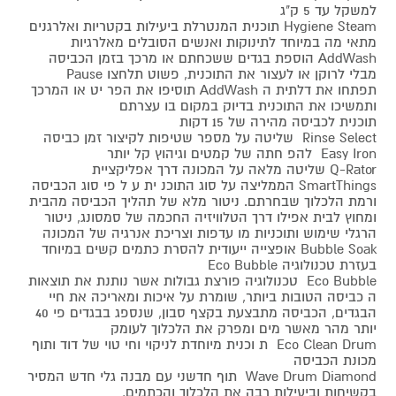
למשקל עד 5 ק"ג
Hygiene Steam תוכנית המנטרלת ביעילות בקטריות ואלרגנים
מתאי מה במיוחד לתינוקות ואנשים הסובלים מאלרגיות
AddWash הוספת בגדים ששכחתם או מרכך בזמן הכביסה
מבלי לרוקן או לעצור את התוכנית, פשוט תלחצו Pause
תפתחו את דלתית ה AddWash תוסיפו את הפר יט או המרכך
ותמשיכו את התוכנית בדיוק במקום בו עצרתם
תוכנית לכביסה מהירה של 15 דקות
Rinse Select שליטה על מספר שטיפות לקיצור זמן כביסה
Easy Iron להפ חתה של קמטים וגיהוץ קל יותר
Q-Rator שליטה מלאה על המכונה דרך אפליקציית
SmartThings הממליצה על סוג התוכנ ית ע ל פי סוג הכביסה
ורמת הלכלוך שבחרתם. ניטור מלא של תהליך הכביסה מהבית
ומחוץ לבית אפילו דרך הטלוויזיה החכמה של סמסונג, ניטור
הרגלי שימוש ותוכניות מו עדפות וצריכת אנרגיה של המכונה
Bubble Soak אופצייה ייעודית להסרת כתמים קשים במיוחד
בעזרת טכנולוגיה Eco Bubble
Eco Bubble טכנולוגיה פורצת גבולות אשר נותנת את תוצאות
ה כביסה הטובות ביותר, שומרת על איכות ומאריכה את חיי
הבגדים, הכביסה מתבצעת בקצף סבון, שנספג בבגדים פי 40
יותר מהר מאשר מים ומפרק את הלכלוך לעומק
Eco Clean Drum ת וכנית מיוחדת לניקוי וחי טוי של דוד ותוף
מכונת הכביסה
Wave Drum Diamond תוף חדשני עם מבנה גלי חדש המסיר
בקשיחות וביעילות רבה את הלכלוך והכתמים,