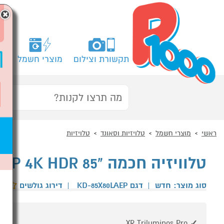
×
תקשורת וצילום
מוצרי חשמל
מח
ראשי
מוצרי חשמל
טלויזיות וסאונד
טלויזיות
טלוויזיה חכמה "85 SONY BRAVIA KD-85X80LAEP 4K HDR
סוג מוצר: חדש
|
דגם KD-85X80LAEP
|
דירוג גולשים
XR Triluminos Pro