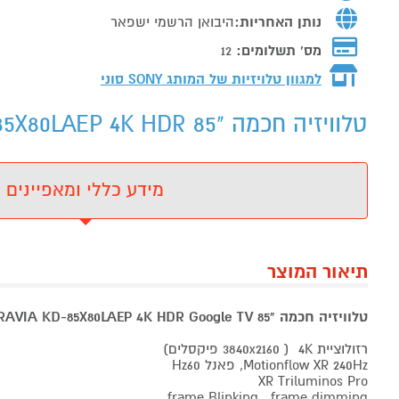
נותן האחריות:
היבואן הרשמי ישפאר
מס' תשלומים:
12
למגוון טלויזיות של המותג
SONY סוני
טלוויזיה חכמה "85 SONY BRAVIA KD-85X80LAEP 4K HDR - מידע נוסף
מידע כללי ומאפיינים
תיאור המוצר
טלוויזיה חכמה "85 SONY BRAVIA KD-85X80LAEP 4K HDR Google TV סוני
רזולוציית 4K ( 3840x2160 פיקסלים)
Motionflow XR 240Hz, פאנל Hz60
XR Triluminos Pro
frame Blinking , frame dimming