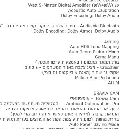
X-Balanced Speaker
20 Watt S-Master Digital Amplifier (10W+10W)
Acoustic Auto Calibration
Dolby Encoding: Dolby Audio
Audio via Bluetooth -חיבור אלחוטי למקרן קול / אוזניות דרך BT
Dolby Encoding: Dolby Atmos, Dolby Audio
Gaming
Auto HDR Tone Mapping
Auto Genre Picture Mode
Game Manu
גודל תמונה מתכוונן ( באמצעות עדכון תוכנה )
Crosshair - מציג צלבה באזור המשחקים - 6 סוגים
אקולייזר שחור (הצגת אובייקטים גם בצל)
Motion Blur Reduction
ALLM
BRAVIA CAM
Bravia Cam - אופציונאלי
Ambient Optimization Pro - הטלוויזיה משתמשת
לייעל את התמונה והסאונד בהתאם לתפאורה ולמיקום הצופה
התראת קרבה (מזהירה אותך כאשר אתה קרוב מדי למסך)
בקרת מחוות (כוונן את עוצמת הקול או הערוצים בעזרת תנועות יד
Auto Power Saving Mode