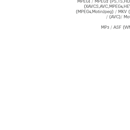
Codec): MPEG1 / MPEG2 (PS,TS,HDV,AVC,AVCHD)
(XAVCS,AVC,MPEG4,HEVC
(MPEG4,MotinJpeg) / MKV 
(AVC)/ Mo