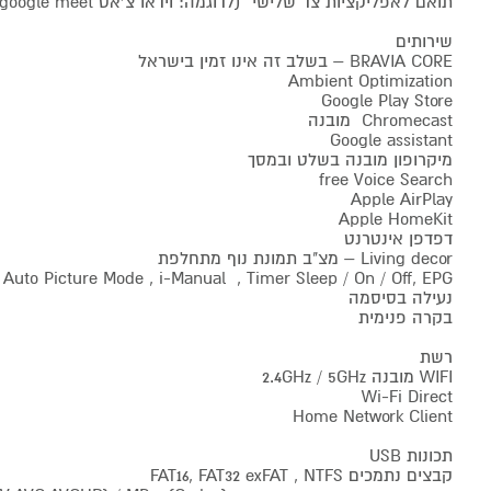
תואם לאפליקציות צד שלישי (לדוגמה: וידאו צ'אט google meet)
שירותים
BRAVIA CORE – בשלב זה אינו זמין בישראל
Ambient Optimization
Google Play Store
Chromecast מובנה
Google assistant
מיקרופון מובנה בשלט ובמסך
free Voice Search
Apple AirPlay
Apple HomeKit
דפדפן אינטרנט
Living decor – מצ"ב תמונת נוף מתחלפת
Auto Picture Mode , i-Manual , Timer Sleep / On / Off, EPG , בקרת הורים
נעילה בסיסמה
בקרה פנימית
רשת
WIFI מובנה 2.4GHz / 5GHz
Wi-Fi Direct
Home Network Client
תכונות USB
קבצים נתמכים FAT16, FAT32 exFAT , NTFS