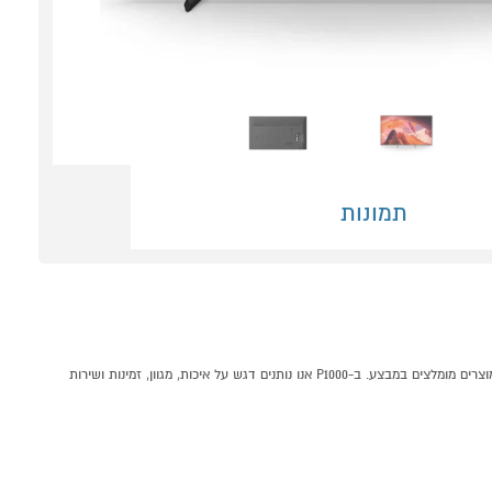
תמונות
טלוויזיה חכמה "85 SONY BRAVIA KD-85X80LAEP 4K HDR קונים אונליין בקטגוריית טלויזיות במחלקת טלויזיות וסאונד בP1000 - אתר קניות ישראלי בטוח, משתלם ונוח המציע מוצרים מומלצים במבצע. ב-P1000 אנו נותנים דגש על איכות, מגוון, זמינות ושירות