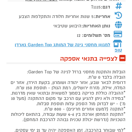
דגם:
T1115
אחריות:
5 שנות אחריות חלודה והתקלפות הצבע
נותן האחריות:
היבואן שטיבאי
מס' תשלומים:
12
למגוון מחסני גינה של המותג
Garden Top גארדן
טופ
לצפייה בתנאי אספקה
הובלות והתקנת מחסני ברזל לגינה של Garden Top:
הובלה בלבד 0 ש"ח.
דרומית לבאר שבע, אזור יהודה ושומרון, בקעת הירדן, אזור ים
המלח, אילת, מזרח ירושלים, רמת הגולן - תוספת 150 ש"ח.
*ההובלה כוללת פריקה בסמוך למשאית ובתנאי שאין מדרגות.
*במידה ולא ניתן להגיע עם הרכב עד מקום ההתקנה (מעל 10
מ') - יש לבדוק מול הספק עלות תוספת סבלות.
*התקנה (למעט אזורים חריגים) - 800 ש"ח.
*התקנת המחסן אורכת בין 4-6 שעות עבודה, בהתאם ליכולות
הטכניות (נדרשת יכולת טכנית גבוהה להרכבת המחסן).
*למי שבוחר בהרכבה, זמן האספקה יהיה עד 21 ימי עסקים.