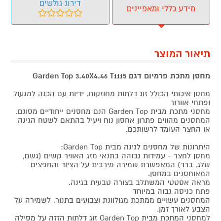
דירוג גולשים
מידע כללי ומאפיינים
תיאור המוצר
מחסן מתכת פרמיום דגם Garden Top 3.40X4.46 T1115
מחסן איכותי הכולל זוג דלתות מחוזקות, ידיות עם הכנה למנעול
ופתחי אוורור
מחסני מתכת מבית Garden Top הנם מחסנים ייחודיים מסוגם.
המחסנים מהווים פתרון אחסון נוח ויעיל בהתאם לשטח הגינה
או החצר העומד לרשותכם.
היתרונות של מחסנים לגינה מבית Garden Top:
מחסן לחצר - עמידות גבוהה בתנאי מזג האוויר קשים (גשם,
שלג, ברד) המאפשרת שמירה מירבית על הציוד והחפצים
המאוחסנים במחסן.
מראה אסטטי המשתלב בצורה טבעית בגינה.
פתח כניסה גבוה במיוחד
המחסנים עשויים ממתכת מגולוונת וצבועים בתנור, לשמירה על
הצבע לאורך זמן.
למחסני המתכת מבית Garden Top זוג דלתות הזזה על מסילה