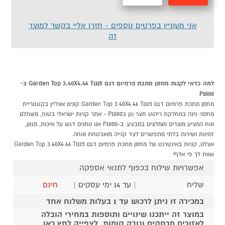
מהירה
לסל
אני מעוניין בפרטים נוספים - חזרו אליי בקשר למוצר
זה
למה כדאי לקנות מחסן מתכת פרמיום דגם Garden Top 3.40X4.46 T1115 ב-
P1000
מחסן מתכת פרמיום דגם Garden Top 3.40X4.46 T1115 קונים אונליין בקטגוריית
מחסני גינה במחלקת ריהוט חצר וגן בP1000 - אתר קניות ישראלי בטוח, משתלם
ונוח המציע מוצרים מומלצים במבצע. ב-P1000 אנו נותנים דגש על איכות, מגוון,
זמינות ושירות בלתי מתפשרים לצד קנייה מאובטחת ונוחה.
אצלנו, קניות באינטרנט של מחסן מתכת פרמיום דגם Garden Top 3.40X4.46 T1115
שוות לך פי אלף!
אפשרויות שילוח בכפוף לתנאי אספקה
שליח
| עד 14 ימי עסקים |
חינם
במכירה זו ניתן לרכוש עד 1 בעלות משלוח אחד
במוצר זה ייתכנו שינויים ותוספות במחירי הובלה
לאזורים מרחקים וגובה קומות.
לצפייה לחץ כאן