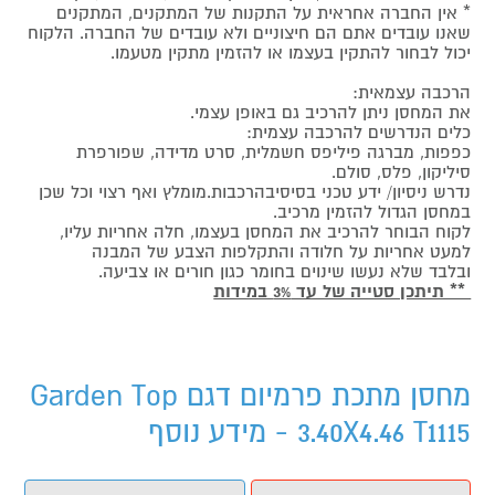
* אין החברה אחראית על התקנות של המתקנים, המתקנים
שאנו עובדים אתם הם חיצוניים ולא עובדים של החברה. הלקוח
יכול לבחור להתקין בעצמו או להזמין מתקין מטעמו.
הרכבה עצמאית:
את המחסן ניתן להרכיב גם באופן עצמי.
כלים הנדרשים להרכבה עצמית:
כפפות, מברגה פיליפס חשמלית, סרט מדידה, שפורפרת
סיליקון, פלס, סולם.
נדרש ניסיון/ ידע טכני בסיסיבהרכבות.מומלץ ואף רצוי וכל שכן
במחסן הגדול להזמין מרכיב.
לקוח הבוחר להרכיב את המחסן בעצמו, חלה אחריות עליו,
למעט אחריות על חלודה והתקלפות הצבע של המבנה
ובלבד שלא נעשו שינוים בחומר כגון חורים או צביעה.
** תיתכן סטייה של עד 3% במידות
מחסן מתכת פרמיום דגם Garden Top
3.40X4.46 T1115 - מידע נוסף