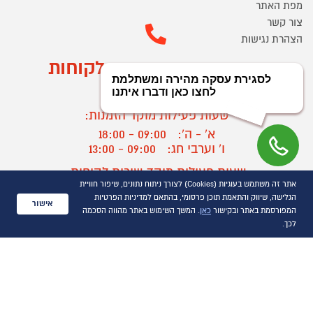
מפת האתר
צור קשר
הצהרת נגישות
מוקד הזמנות ושירות לקוחות
03-9545370
שעות פעילות מוקד הזמנות:
א' - ה':
09:00 - 18:00
ו' וערבי חג:
09:00 - 13:00
שעות פעילות מוקד שירות לקוחות:
אתר זה משתמש בעוגיות (Cookies) לצורך ניתוח נתונים, שיפור חוויית
א' - ד':
09:00 - 16:30
הגלישה, שיווק והתאמת תוכן פרסומי, בהתאם למדיניות הפרטיות
ה :
09:00 - 16:00
אישור
המפורסמת באתר ובקישור
כאן
. המשך השימוש באתר מהווה הסכמה
חול המועד
09:00 - 15:00
לכך.
?
יצירת קשר/ביטול הזמנה