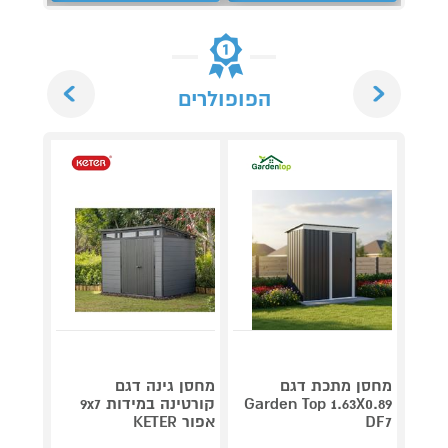
Next
Previous
הפופולרים
מחסן מתכת דגם
מחסן גינה דגם
מחסן 
Garden Top 1.63X0.89
קורטינה במידות 9x7
דג
DF7
אפור KETER
55 G98