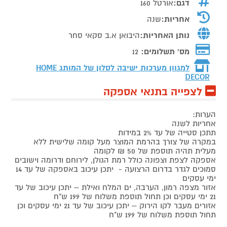
דגם:
אורטל 160
אחריות:
שנה
נותן האחריות:
היבואן א.ב סקאי סחר
מס' תשלומים:
12
למגוון מערכות ישיבה לסלון של המותג
HOME
DECOR
לצפייה בתנאי אספקה
הערות:
אחריות לשנה
תתכן סטייה של עד 2% במידות
במקרה של צורך בהרמת המוצר מעל קומה שלישית ללא
מעלית תהיה תוספת של 50 ₪ לקומה
אספקה לצפת וצפונה כולל רמת הגולן, לירוחם ודרומה וישובים
סמוכים לגדר בדרום הרצועה - יתכן עיכוב באספקה של עד 14
ימי עסקים
אזור מצפה רמון, הערבה, ים המלח ואילת – יתכן עיכוב של עד
21 ימי עסקים וכן תחול תוספת משלוח של 199 ש"ח
אזורים מעבר לקו הירוק – יתכן עיכוב של עד 21 ימי עסקים וכן
תחול תוספת משלוח של 199 ש"ח