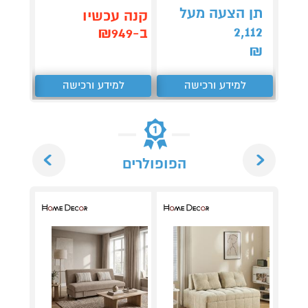
תן הצעה מעל
תן 
קנה עכשיו
,062
2,112
ב-₪949
₪
₪
למידע ורכישה
למידע ורכישה
ל
Next
Previous
הפופולרים