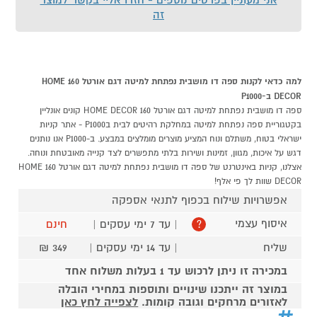
זה
למה כדאי לקנות ספה דו מושבית נפתחת למיטה דגם אורטל 160 HOME
DECOR ב-P1000
ספה דו מושבית נפתחת למיטה דגם אורטל 160 HOME DECOR קונים אונליין
בקטגוריית ספה נפתחת למיטה במחלקת רהיטים לבית בP1000 - אתר קניות
ישראלי בטוח, משתלם ונוח המציע מוצרים מומלצים במבצע. ב-P1000 אנו נותנים
דגש על איכות, מגוון, זמינות ושירות בלתי מתפשרים לצד קנייה מאובטחת ונוחה.
אצלנו, קניות באינטרנט של ספה דו מושבית נפתחת למיטה דגם אורטל 160 HOME
DECOR שוות לך פי אלף!
אפשרויות שילוח בכפוף לתנאי אספקה
איסוף עצמי
| עד 7 ימי עסקים |
חינם
?
שליח
| עד 14 ימי עסקים |
349 ₪
במכירה זו ניתן לרכוש עד 1 בעלות משלוח אחד
במוצר זה ייתכנו שינויים ותוספות במחירי הובלה
לאזורים מרחקים וגובה קומות.
לצפייה לחץ כאן