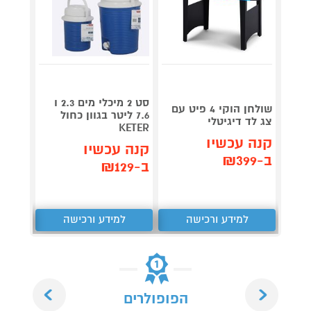
גריל ח
דג
סט 2 מיכלי מים 2.3 ו
שולחן הוקי 4 פיט עם
OG853
7.6 ליטר בגוון כחול
צג לד דיגיטלי
KETER
קנה עכשיו
תן 
קנה עכשיו
ב-₪399
,367
ב-₪129
₪
למידע ורכישה
למידע ורכישה
ל
Next
Previous
הפופולרים