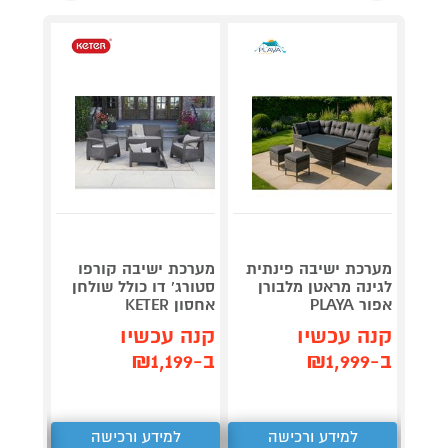
מערכת
מערכת ישיבה פינתית
מערכת ישיבה קורפו
מאלומי
לגינה מראטן מלבורן
סטורג' דו כולל שולחן
Garden
אפור PLAYA
אחסון KETER
Casso
קנה עכשיו
קנה עכשיו
קנה 
ב-₪1,999
ב-₪1,199
ב-₪1,990
למידע ורכישה
למידע ורכישה
ל