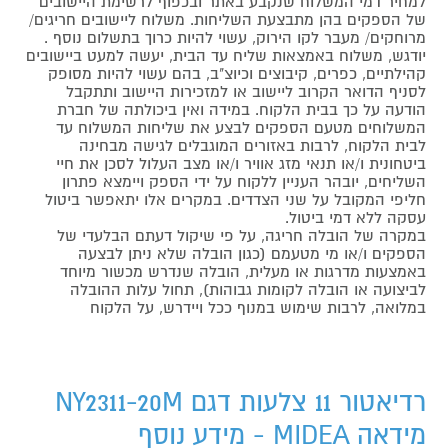
למחיר דמי המשלוח שנקבע באתר ובכפוף לרשימת היישובים
של הספקים בהן מתבצעת השליחות. משלוח ליישובים חריגים/
מרוחקים/ מעבר לקו הירוק, עשוי להיות כרוך בתשלום נוסף .
יודגש, משלוח באמצאות שליח עד הבית, יעשה למעט ביישובים
קהילתיים, כפרים, קיבוצים וכיוצ"ב, בהם עשוי להיות מסופק
לסניף הדואר הקרוב ליישוב או למזכירות היישוב ותתקבל
הודעה על כך בבית הלקוח. במידה ואין ביכולתה של חברת
המשלוחים מטעם הספקים לבצע את שליחות המשלוח עד
לבית הלקוח, לרבות באזורים המוגבלים לגישה מבחינה
ביטחונית ו/או תנאי מזג אוויר ו/או מצב העלול לסכן את חיי
השליחים, יובהר העניין ללקוח על ידי הספק ויימצא פתרון
חליפי המקובל על שני הצדדים. במקרים אלו יתאפשר ביטול
עסקה ללא דמי ביטול.
במקרה של הובלה חריגה, על פי שיקול דעתם הבלעדי של
הספקים ו/או מי מטעמם (כגון הובלה שלא ניתן לבצעה
באמצעות מדרגות או מעלית, הובלה שנדרש מכשור מיוחד
לביצועה או הובלה לקומות גבוהות), תחול עלות ההובלה
במלואה, לרבות שימוש במנוף ככל ויידרש, על הלקוח
רדיאטור 11 צלעות דגם NY2311-20M
מידאה MIDEA - מידע נוסף