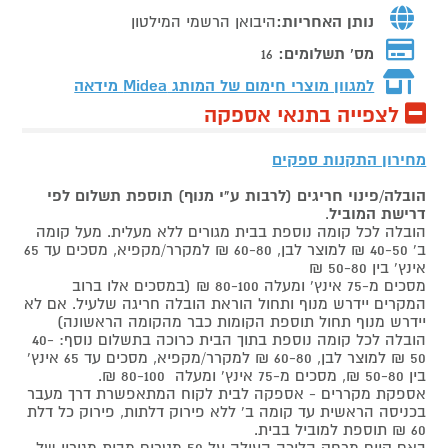
נותן האחריות:
היבואן הרשמי המילטון
מס' תשלומים:
16
למגוון מוצרי חימום של המותג
Midea מידאה
לצפייה בתנאי אספקה
מחירון התקנות ספקים
הובלה/פינוי חריגים (לרבות ע"י מנוף) תוספת תשלום לפי
דרישת המוביל
.
הובלה לכל קומה נוספת בבית מגורים ללא מעלית. מעל קומה
ב' 40-50 ₪ למוצר לבן, 60-80 ₪ למקרר/מקפיא, מסכים עד 65
אינץ' בין 50-80 ₪
מסכים מ-75 אינץ' ומעלה 80-100 ₪ (במסכים אלו ברוב
המקרים יידרש מנוף ותחול הוראת הובלה חריגה שלעיל. אם לא
יידרש מנוף תחול תוספת הקומות כבר מהקומה הראשונה)
הובלה לכל קומה נוספת בתוך הבית כרוכה בתשלום נוסף: 40-
50 ₪ למוצר לבן, 60-80 ₪ למקרר/מקפיא, מסכים עד 65 אינץ'
בין 50-80 ₪, מסכים מ-75 אינץ' ומעלה 80-100 ₪.
אספקת מקררים - אספקה לבית לקוח המתאפשרת דרך מעבר
בכניסה הראשית עד קומה ב' ללא פירוק דלתות, פירוק כל דלת
60 ₪ תוספת למוביל בבית.