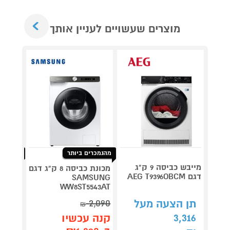
Next
מוצרים שעשויים לעניין אותך
מהנמכרים ביותר
מהנמכרי
מייבש כביסה 9 ק"ג
מכונת כביסה 8 ק"ג דגם
דגם AEG T9396OBCM
SAMSUNG
לבן
WW8ST5543AT
2,090
תן הצעה מעל
₪
תן 
3,316
קנה עכשיו
,064