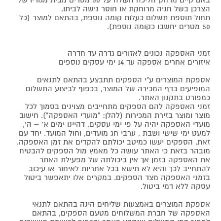
באם קיים מרחק הליכה העולה על 50 מטרים מבית מגוריו של
הצרכן בשל חניה מרוחקת או חוסר גישה לביתו,
תחול תוספת תשלום כעלות קומה נוספת, בהתאם למוצר (כל
50 מטרים יחשבו כקומה נוספת).
זמני האספקה נכונים לאזורים גדרה עד חדרה
איזורים אחרים אספקה עד 14 ימי עסקים נוספים
אספקת המוצרים ע"י הספקים תתבצע בהתאם לתנאים
המופיעים בדף המכירה של המוצר, בכפוף לביצוע התשלום
כמפורט בתקנון האתר.
זמני האספקה להם הספקים מתחייבים מצוינים בסמוך לכל
מוצר ומוצר בזירת המכירות (להלן: "מועדי האספקה"). חישוב
מועדי האספקה יהיה על פי ימי עסקים, דהיינו ימים א' – ה',
למעט ימי שישי ושבת , ערבי חג מועדים, וחול המועד. יחד עם
זאת, הספקים יעשו כמיטב יכולתם להקדים את זמן האספקה.
מובהר בזאת כי האתר עושה כל מאמץ מול הספקים להבטיח
את האספקה בזמן אך אין ביכולתה של מפעילת האתר
להתחייב לכך והיא לא תישא בכל אחריות לאיחור או עיכוב
בזמני האספקה מצד הספקים. במקרים אלו יתאפשר ביטול
עסקה ללא דמי ביטול.
אספקת המוצרים באמצעות שליחים הינה בהתאם לתנאי
האספקה של חברת המשלוחים מטעם הספקים, בהתאם