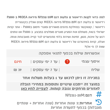
למה כדאי לקנות רדיאטור 11 צלעות דגם NY2311-20M מידאה MIDEA ב-P1000
רדיאטור 11 צלעות דגם NY2311-20M מידאה MIDEA קונים אונליין בקטגוריית
רדיאטור / קונווקטור במחלקת מזגנים מאווררים ומוצרי חימום בP1000 - אתר קניות
ישראלי בטוח, משתלם ונוח המציע מוצרים מומלצים במבצע. ב-P1000 אנו נותנים
דגש על איכות, מגוון, זמינות ושירות בלתי מתפשרים לצד קנייה מאובטחת ונוחה.
אצלנו, קניות באינטרנט של רדיאטור 11 צלעות דגם NY2311-20M מידאה MIDEA
שוות לך פי אלף!
אפשרויות שילוח בכפוף לתנאי אספקה
איסוף עצמי
| עד 7 ימי עסקים |
חינם
?
שליח
| עד 7 ימי עסקים |
39 ₪
במכירה זו ניתן לרכוש עד 1 בעלות משלוח אחד
במוצר זה ייתכנו שינויים ותוספות במחירי הובלה
לאזורים מרחקים וגובה קומות.
לצפייה לחץ כאן
דגם:
NY2311-20M
אחריות:
3 שנות אחריות (שנה אחריות + שנתיים
מוגבלות) בכפוף לתעודת אחריות