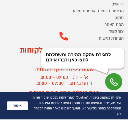
דרושים
מדיניות פרטיות ואבטחת מידע
תקנון
מפת האתר
צור קשר
הצהרת נגישות
מוקד הזמנות ושירות לקוחות
03-9545370
שעות פעילות מוקד הזמנות:
א' - ה':
09:00 - 18:00
ו' וערבי חג:
09:00 - 13:00
שעות פעילות מוקד שירות לקוחות:
אתר זה משתמש בעוגיות (Cookies) לצורך ניתוח נתונים, שיפור חוויית
א' - ד':
09:00 - 16:30
הגלישה, שיווק והתאמת תוכן פרסומי, בהתאם למדיניות הפרטיות
ה :
09:00 - 16:00
אישור
המפורסמת באתר ובקישור
כאן
. המשך השימוש באתר מהווה הסכמה
חול המועד
09:00 - 15:00
לכך.
?
יצירת קשר/ביטול הזמנה