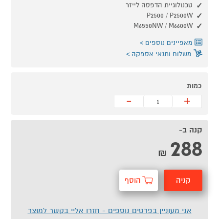
טכנולוגיית הדפסה לייזר
P2500 / P2500W
M6550NW / M6600W
מאפיינים נוספים
משלוח ותנאי אספקה
כמות
-
+
קנה ב-
288
₪
קניה
הוסף
מהירה
לסל
אני מעוניין בפרטים נוספים - חזרו אליי בקשר למוצר