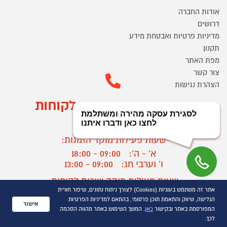
אודות החברה
דרושים
מדיניות פרטיות ואבטחת מידע
תקנון
מפת האתר
צור קשר
הצהרת נגישות
מוקד הזמנות ושירות לקוחות
03-9545370
שעות פעילות מוקד הזמנות:
א' - ה':
09:00 - 18:00
ו' וערבי חג:
09:00 - 13:00
שעות פעילות מוקד שירות לקוחות:
אתר זה משתמש בעוגיות (Cookies) לצורך ניתוח נתונים, שיפור חוויית
א' - ד':
09:00 - 16:30
הגלישה, שיווק והתאמת תוכן פרסומי, בהתאם למדיניות הפרטיות
ה :
09:00 - 16:00
אישור
המפורסמת באתר ובקישור
כאן
. המשך השימוש באתר מהווה הסכמה
חול המועד
09:00 - 15:00
לכך.