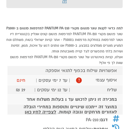
זה
למה כדאי לקנות טונר פנטום מקורי PANTUM PA-210 למדפסות פנטום ב-P1000
טונר פנטום מקורי PANTUM PA-210 למדפסות פנטום קונים אונליין בקטגוריית דיו
וטונר למדפסות במחלקת מדפסות בP1000 - אתר קניות ישראלי בטוח, משתלם ונוח
המציע מוצרים מומלצים במבצע. ב-P1000 אנו נותנים דגש על איכות, מגוון, זמינות
ושירות בלתי מתפשרים לצד קנייה מאובטחת ונוחה.
אצלנו, קניות באינטרנט של טונר פנטום מקורי PANTUM PA-210 למדפסות פנטום
שוות לך פי אלף!
אפשרויות שילוח בכפוף לתנאי אספקה
איסוף עצמי
| עד 7 ימי עסקים |
חינם
?
שליח
| עד 12 ימי עסקים |
29 ₪
במכירה זו ניתן לרכוש עד 1 בעלות משלוח אחד
במוצר זה ייתכנו שינויים ותוספות במחירי הובלה
לאזורים מרחקים וגובה קומות.
לצפייה לחץ כאן
דגם:
PA-210
אחריות:
שלמות המוצר בעת קבלתו