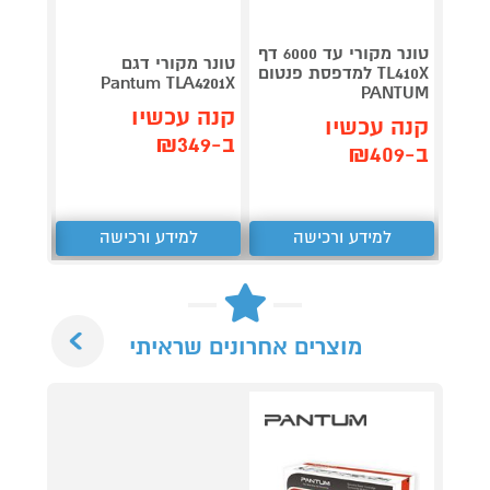
טונר מקורי עד 6000 דף
טונר 
טונר מקורי דגם
TL410X למדפסת פנטום
Pantum TLA4201X
510XL
PANTUM
קנה עכשיו
קנה עכשיו
קנה 
ב-₪349
ב-₪409
ב-₪549
למידע ורכישה
למידע ורכישה
ל
Next
מוצרים אחרונים שראיתי